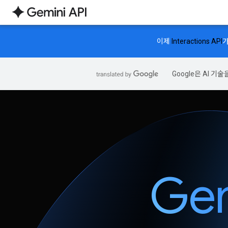
이제
Interactions API
가
Google은 AI 
Gem