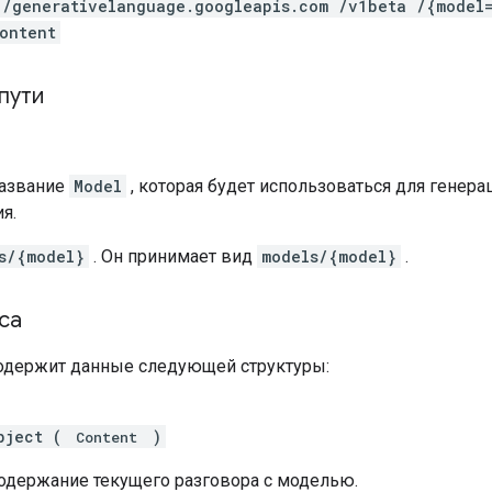
 /generativelanguage.googleapis.com /v1beta /{model
ontent
пути
Название
Model
, которая будет использоваться для генера
я.
s/{model}
. Он принимает вид
models/{model}
.
са
содержит данные следующей структуры:
bject (
)
Content
Содержание текущего разговора с моделью.