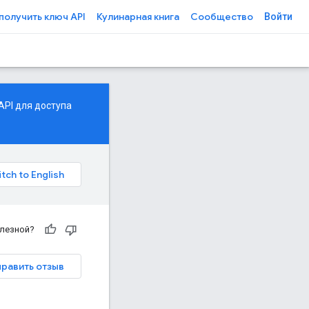
 получить ключ API
Кулинарная книга
Сообщество
Войти
API для доступа
олезной?
равить отзыв