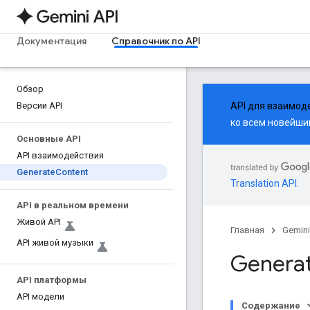
Документация
Справочник по API
Обзор
Версии API
API для взаимод
ко всем новейши
Основные API
API взаимодействия
Generate
Content
Translation API
.
API в реальном времени
Живой API
Главная
Gemini
API живой музыки
Generat
API платформы
API модели
Содержание