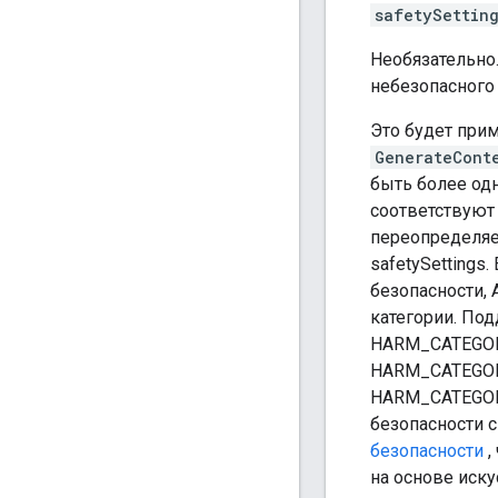
safetySettin
Необязательно
небезопасного 
Это будет при
GenerateCont
быть более одн
соответствуют
переопределяе
safetySettings
безопасности, 
категории. По
HARM_CATEGOR
HARM_CATEGOR
HARM_CATEGOR
безопасности с
безопасности
,
на основе иску