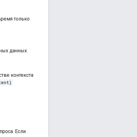
время только
ных данных.
стве контекста
tent}
проса. Если