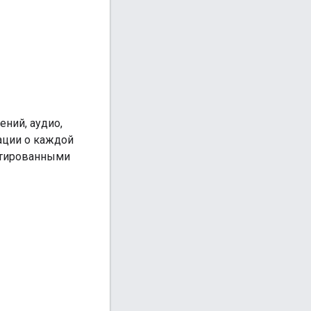
ний, аудио,
ации о каждой
ентированными