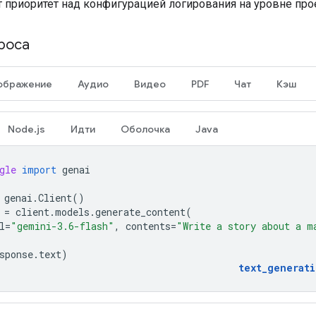
т приоритет над конфигурацией логирования на уровне про
роса
ображение
Аудио
Видео
PDF
Чат
Кэш
Node.js
Идти
Оболочка
Java
gle
import
genai
genai
.
Client
()
=
client
.
models
.
generate_content
(
l
=
"gemini-3.6-flash"
,
contents
=
"Write a story about a m
sponse
.
text
)
text_generat