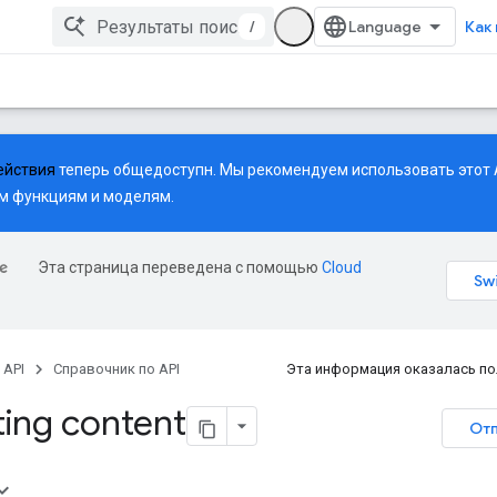
/
Как
ействия
теперь общедоступн. Мы рекомендуем использовать этот 
м функциям и моделям.
Эта страница переведена с помощью
Cloud
 API
Справочник по API
Эта информация оказалась п
ing content
Отп