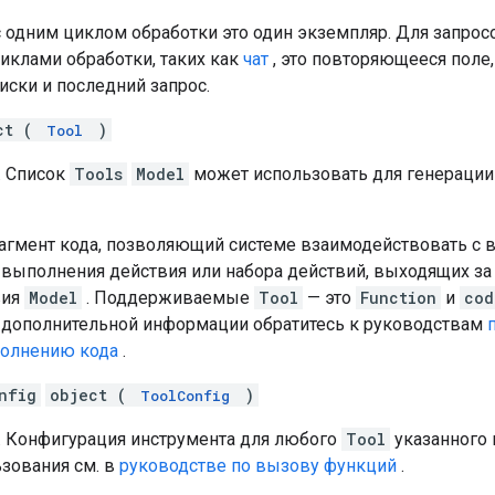
 одним циклом обработки это один экземпляр. Для запрос
иклами обработки, таких как
чат
, это повторяющееся поле
иски и последний запрос.
ct (
)
Tool
. Список
Tools
Model
может использовать для генераци
агмент кода, позволяющий системе взаимодействовать с
 выполнения действия или набора действий, выходящих за
вия
Model
. Поддерживаемые
Tool
— это
Function
и
cod
 дополнительной информации обратитесь к руководствам
олнению кода
.
nfig
object (
)
ToolConfig
. Конфигурация инструмента для любого
Tool
указанного 
зования см. в
руководстве по вызову функций
.