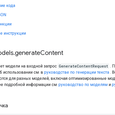
ие кода
SON
нкции
е инструкции
odels
.
generate
Content
вет модели на входной запрос
GenerateContentRequest
. 
 использовании см. в
руководстве по генерации текста
. 
ются для разных моделей, включая оптимизированные мод
ее подробной информации см.
руководство по моделям
и
р
чка