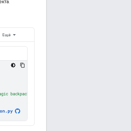
екта.
Ещё
agic backpack."
ion
.
py