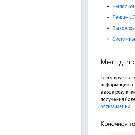
Выполнен
Режим J
Вызов фу
Системны
Метод: m
Генерирует от
информацию об
ввода различа
получения бол
оптимизации
.
Конечная то