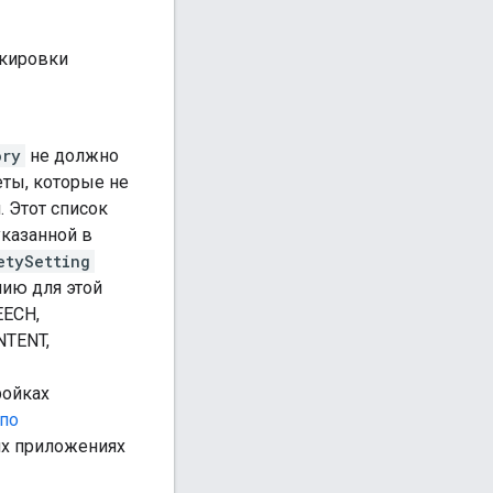
кировки
ory
не должно
еты, которые не
 Этот список
указанной в
etySetting
нию для этой
EECH,
TENT,
ройках
по
их приложениях