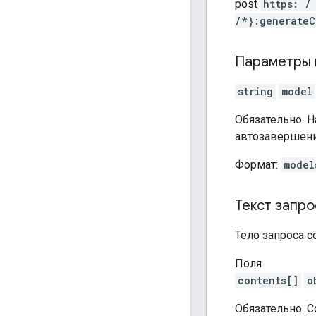
post
https: /
/*}:generateC
Параметры 
string
model
Обязательно. 
автозавершени
Формат:
model
Текст запро
Тело запроса 
Поля
contents[]
o
Обязательно. 