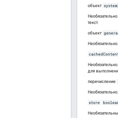
объект
system
Необязательно
текст.
объект
genera
Необязательно
cachedConten
Необязательно
для выполнени
перечисление
Необязательно
store
boolea
Необязательный