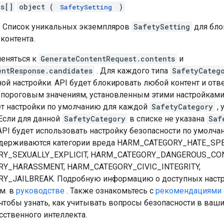
gs[]
object (
)
SafetySetting
. Список уникальных экземпляров
SafetySetting
для бло
контента.
меняться к
GenerateContentRequest.contents
и
entResponse.candidates
. Для каждого типа
SafetyCateg
ой настройки. API будет блокировать любой контент и отв
 пороговым значениям, установленным этими настройками.
т настройки по умолчанию для каждой
SafetyCategory
, 
. Если для данной
SafetyCategory
в списке не указана
Saf
API будет использовать настройку безопасности по умолча
ддерживаются категории вреда HARM_CATEGORY_HATE_SP
Y_SEXUALLY_EXPLICIT, HARM_CATEGORY_DANGEROUS_CON
Y_HARASSMENT, HARM_CATEGORY_CIVIC_INTEGRITY,
Y_JAILBREAK. Подробную информацию о доступных наст
м. в
руководстве
. Также ознакомьтесь с
рекомендациями 
 чтобы узнать, как учитывать вопросы безопасности в ваш
сственного интеллекта.