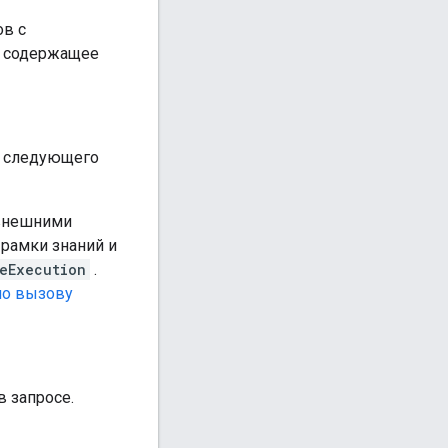
ов с
, содержащее
и следующего
 внешними
 рамки знаний и
eExecution
.
по вызову
в запросе.