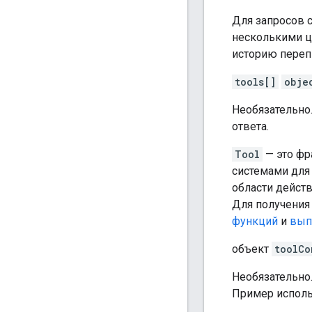
Для запросов с
несколькими ц
историю переп
tools[]
obje
Необязательно
ответа.
Tool
— это фр
системами для
области дейст
Для получения
функций
и
вып
объект
toolCo
Необязательно
Пример исполь