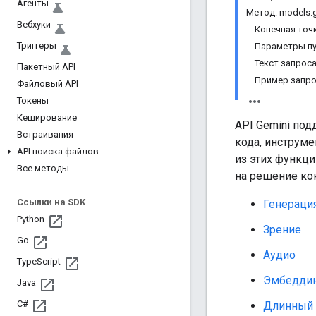
Агенты
Метод: models.g
Вебхуки
Конечная точ
Триггеры
Параметры п
Текст запрос
Пакетный API
Пример запр
Файловый API
Токены
Кеширование
API Gemini по
Встраивания
кода, инструм
API поиска файлов
из этих функц
Все методы
на решение ко
Ссылки на SDK
Генерация
Python
Зрение
Go
Аудио
Type
Script
Эмбедди
Java
C#
Длинный 