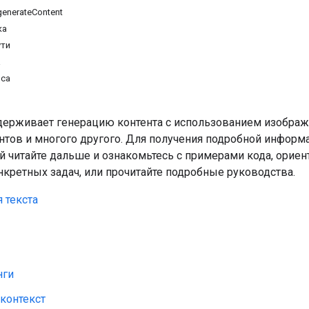
enerateContent
ка
ути
а
оса
ддерживает генерацию контента с использованием изображе
ентов и многого другого. Для получения подробной информ
ий читайте дальше и ознакомьтесь с примерами кода, ори
нкретных задач, или прочитайте подробные руководства.
 текста
нги
контекст