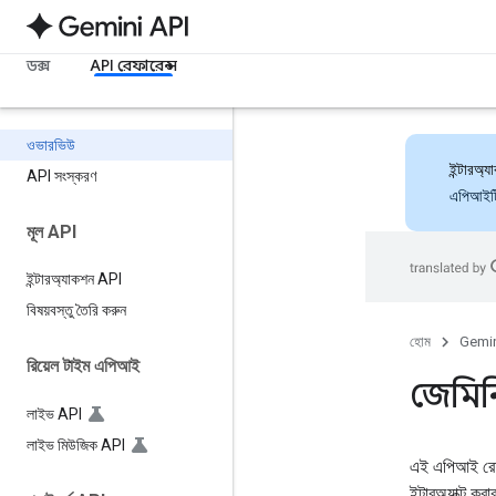
ডক্স
API রেফারেন্স
ওভারভিউ
ইন্টারঅ
API সংস্করণ
এপিআইটি 
মূল API
ইন্টারঅ্যাকশন API
বিষয়বস্তু তৈরি করুন
হোম
Gemin
রিয়েল টাইম এপিআই
জেমিন
লাইভ API
লাইভ মিউজিক API
এই এপিআই রেফার
ইন্টারঅ্যাক্ট