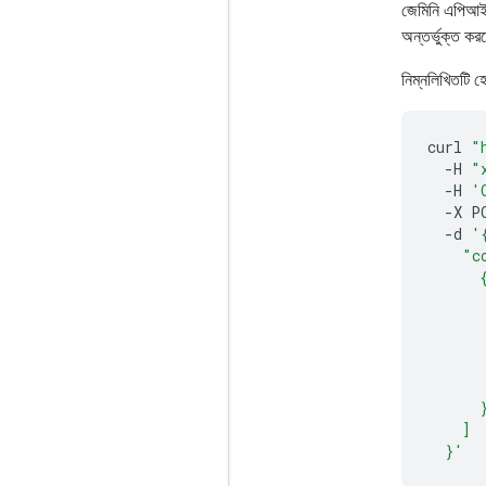
জেমিনি এপিআই
অন্তর্ভুক্ত ক
নিম্নলিখিতটি 
curl
"
-H
"
-H
'
-X
P
-d
'
    "c
      
      
      
      
      
      
      
    ]
  }'