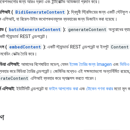
লিকেশনগুলোর জন্য আরও দ্রুত এবং ইন্টারেক্টিভ অভিজ্ঞতা প্রদান করে।
এপিআই (
BidiGenerateContent
):
দ্বিমুখী স্ট্রিমিংয়ের জন্য একটি স্টেটফু
ক এপিআই, যা রিয়েল-টাইম কথোপকথনমূলক ব্যবহারের জন্য ডিজাইন করা হয়েছে।
মোড (
batchGenerateContent
):
generateContent
অনুরোধের ব্যা
টি স্ট্যান্ডার্ড REST এন্ডপয়েন্ট।
িংস (
embedContent
):
একটি স্ট্যান্ডার্ড REST এন্ডপয়েন্ট যা ইনপুট
Content
এমবেডিং ভেক্টর তৈরি করে।
ডিয়া এপিআই:
আমাদের বিশেষায়িত মডেল, যেমন
ইমেজ তৈরির জন্য Imagen
এবং
ভিডিও 
্যবহার করে মিডিয়া তৈরির এন্ডপয়েন্ট। জেমিনির মধ্যেও এই সক্ষমতাগুলো অন্তর্নির্মিত রয়েছ
erateContent
এপিআই ব্যবহার করে অ্যাক্সেস করতে পারেন।
ফর্ম এপিআই:
ইউটিলিটি এন্ডপয়েন্ট যা
ফাইল আপলোড করা
এবং
টোকেন গণনা করার
মতো মূল ক
রণ