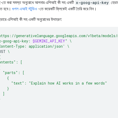
-তে করা সমস্ত অনুরোধে আপনার এপিআই কী সহ একটি
x-goog-api-key
হেডা
রতে হবে।
গুগল এআই স্টুডিও
-তে কয়েকটি ক্লিকেই একটি তৈরি করে নিন।
হেডারে এপিআই কী সহ একটি অনুরোধের উদাহরণ:
https://generativelanguage.googleapis.com/v1beta/models/
x-goog-api-key: 
$GEMINI_API_KEY
"
\
Content-Type: application/json'
\
OST
\
{
ontents": [
{
  "parts": [
    {
      "text": "Explain how AI works in a few words"
    }
  ]
}