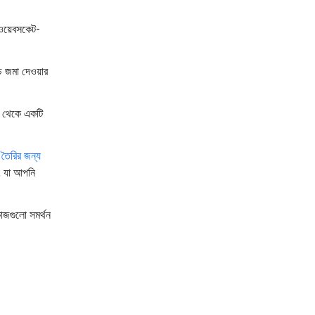
ল ওয়েবসকেট-
চ জমা দেওয়ার
থেকে একটি
তৈরির জন্য
ে, যা আপনি
াজগুলো সমর্থন