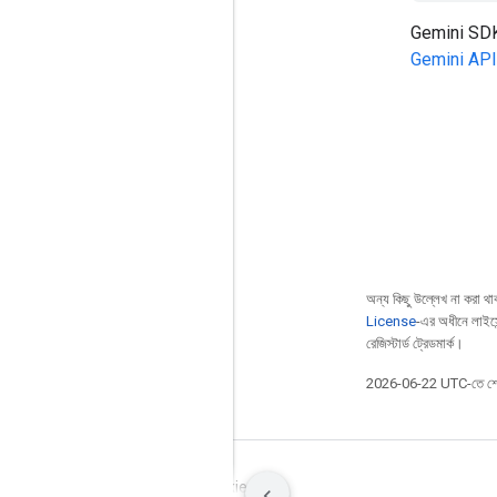
Gemini SDK ব্
Gemini API
অন্য কিছু উল্লেখ না করা থাকল
License
-এর অধীনে লাইস
রেজিস্টার্ড ট্রেডমার্ক।
2026-06-22 UTC-তে শে
শর্তাবলী
গোপনীয়তা
Manage cookies