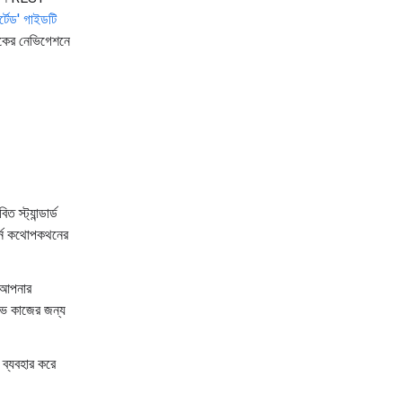
ার্টেড' গাইডটি
দিকের নেভিগেশনে
 স্ট্যান্ডার্ড
-টার্ন কথোপকথনের
া আপনার
টিভ কাজের জন্য
 ব্যবহার করে