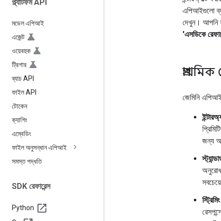
প্ল্যাটফর্ম API
এপিআইগুলো ব্
দেখুন। আপনি যদ
মডেল এপিআই
'এসডিকে রেফারে
এজেন্ট
ওয়েবহুক
ট্রিগার
প্রাথমিক 
ব্যাচ API
ফাইল API
জেমিনি এপিআই ন
টোকেন
ইন্টার
ক্যাশিং
প্রিমিট
এম্বেডিং
জন্য অ
ফাইল অনুসন্ধান এপিআই
স্ট্যান্
সমস্ত পদ্ধতি
অনুরোধট
সবচেয়
SDK রেফারেন্স
স্ট্রিমি
Python
রেসপন্