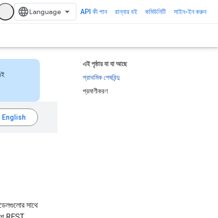
API কী পান
রান্নার বই
কমিউনিটি
সাইন-ইন করুন
এই পৃষ্ঠায় যা যা আছে
এই
প্রাথমিক শেষবিন্দু
প্রমাণীকরণ
 মডেলগুলোর সাথে
বেশে REST