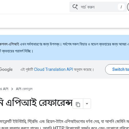
/
্যাকশনস এপিআই
এখন সর্বসাধারণের জন্য উপলব্ধ। সর্বশেষ সকল ফিচার ও মডেল ব্যবহারের জন্য আমরা 
ব্যবহারের পরামর্শ দিচ্ছি।
এই পৃষ্ঠাটি
Cloud Translation API
অনুবাদ করেছে।
i API
API রেফারেন্স
ি এপিআই রেফারেন্স
েন্সটি ইউনিটারি, স্ট্রিমিং এবং রিয়েল-টাইম এপিআইগুলোর বর্ণনা দেয়, যা আপনি জেমিনি
 করার জন্য ব্যবহার করতে পারেন। আপনি HTTP রিকোয়েস্ট সমর্থন করে এমন যেকোনো পরি