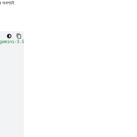
র অবশ্যই
gemini-3.5-flash:generateContent"
\