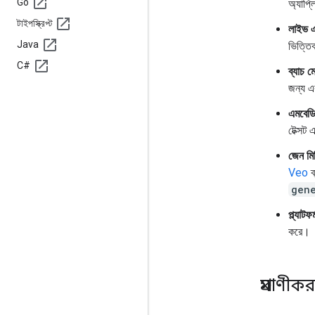
Go
অ্যাপ্
টাইপস্ক্রিপ্ট
লাইভ 
Java
ভিত্তি
C#
ব্যাচ 
জন্য এক
এমবেড
টেক্সট 
জেন মি
Veo
ব
gen
প্ল্যাট
করে।
প্রমাণীক