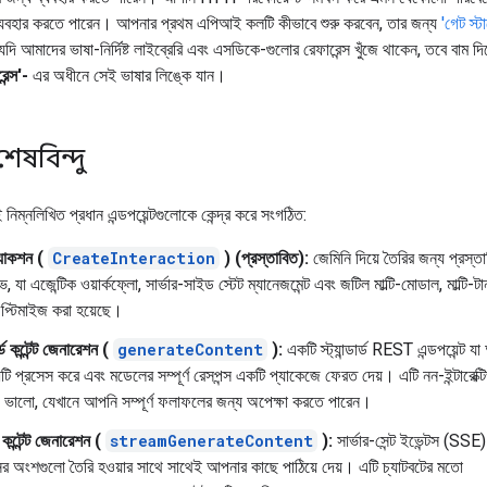
যবহার করতে পারেন। আপনার প্রথম এপিআই কলটি কীভাবে শুরু করবেন, তার জন্য
'গেট স্ট
ি আমাদের ভাষা-নির্দিষ্ট লাইব্রেরি এবং এসডিকে-গুলোর রেফারেন্স খুঁজে থাকেন, তবে বাম 
ন্স'-
এর অধীনে সেই ভাষার লিঙ্কে যান।
শেষবিন্দু
িম্নলিখিত প্রধান এন্ডপয়েন্টগুলোকে কেন্দ্র করে সংগঠিত:
অ্যাকশন (
CreateInteraction
) (প্রস্তাবিত):
জেমিনি দিয়ে তৈরির জন্য প্রস্তাবিত
িভ, যা এজেন্টিক ওয়ার্কফ্লো, সার্ভার-সাইড স্টেট ম্যানেজমেন্ট এবং জটিল মাল্টি-মোডাল, মাল্টি
প্টিমাইজ করা হয়েছে।
ডার্ড কন্টেন্ট জেনারেশন (
generateContent
):
একটি স্ট্যান্ডার্ড REST এন্ডপয়েন্ট য
ি প্রসেস করে এবং মডেলের সম্পূর্ণ রেসপন্স একটি প্যাকেজে ফেরত দেয়। এটি নন-ইন্টারেক্
ে ভালো, যেখানে আপনি সম্পূর্ণ ফলাফলের জন্য অপেক্ষা করতে পারেন।
ং কন্টেন্ট জেনারেশন (
streamGenerateContent
):
সার্ভার-সেন্ট ইভেন্টস (SSE)
সের অংশগুলো তৈরি হওয়ার সাথে সাথেই আপনার কাছে পাঠিয়ে দেয়। এটি চ্যাটবটের মতো