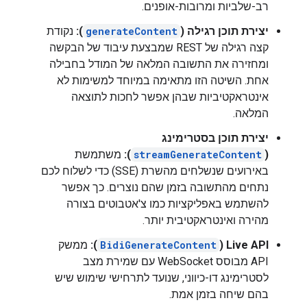
רב-שלביות ומרובות-אופנים.
יצירת תוכן רגילה (
generateContent
):
נקודת
קצה רגילה של REST שמבצעת עיבוד של הבקשה
ומחזירה את התשובה המלאה של המודל בחבילה
אחת. השיטה הזו מתאימה במיוחד למשימות לא
אינטראקטיביות שבהן אפשר לחכות לתוצאה
המלאה.
יצירת תוכן בסטרימינג
(
streamGenerateContent
):
משתמשת
באירועים שנשלחים מהשרת (SSE) כדי לשלוח לכם
נתחים מהתשובה בזמן שהם נוצרים. כך אפשר
להשתמש באפליקציות כמו צ'אטבוטים בצורה
מהירה ואינטראקטיבית יותר.
Live API‏ (
BidiGenerateContent
):
ממשק
API מבוסס WebSocket עם שמירת מצב
לסטרימינג דו-כיווני, שנועד לתרחישי שימוש שיש
בהם שיחה בזמן אמת.