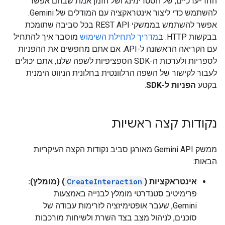
החד-ערכיים, של הסטרימינג ושל הזמן אמת שבהם אפשר
להשתמש כדי ליצור אינטראקציה עם המודלים של Gemini.
אפשר להשתמש בממשקי REST API בכל סביבה שתומכת
בבקשות HTTP. ב
מדריך לתחילת השימוש
מוסבר איך להתחיל
עם הקריאה הראשונה ל-API. אם אתם מחפשים את ההפניות
לספריות ולערכות ה-SDK הספציפיות לשפה שלנו, אתם יכולים
לעבור לקישור של השפה הרלוונטית בחלונית הניווט הימנית
בקטע
הפניות ל-SDK
.
נקודות קצה ראשיות
ממשק Gemini API מאורגן סביב נקודות הקצה העיקריות
הבאות:
אינטראקציות (
CreateInteraction
) (מומלץ):
פרימיטיב סטנדרטי מומלץ לבנייה באמצעות
Gemini, שעבר אופטימיזציה לזרימות עבודה של
סוכנים, לניהול מצב בצד השרת ולשיחות מורכבות