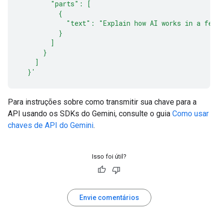
        "parts": [
          {
            "text": "Explain how AI works in a few
          }
        ]
      }
    ]
  }'
Para instruções sobre como transmitir sua chave para a
API usando os SDKs do Gemini, consulte o guia
Como usar
chaves de API do Gemini
.
Isso foi útil?
Envie comentários