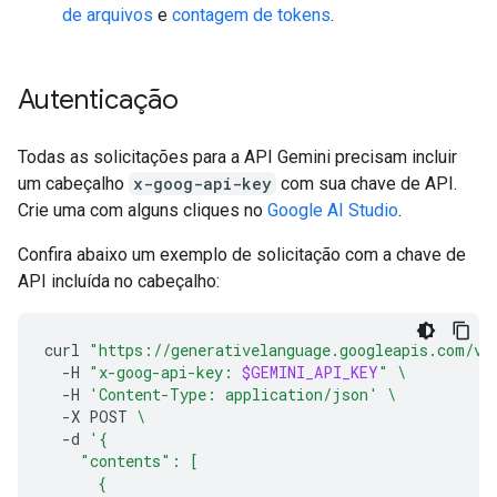
de arquivos
e
contagem de tokens
.
Autenticação
Todas as solicitações para a API Gemini precisam incluir
um cabeçalho
x-goog-api-key
com sua chave de API.
Crie uma com alguns cliques no
Google AI Studio
.
Confira abaixo um exemplo de solicitação com a chave de
API incluída no cabeçalho:
curl
"https://generativelanguage.googleapis.com/v1
-H
"x-goog-api-key: 
$GEMINI_API_KEY
"
\
-H
'Content-Type: application/json'
\
-X
POST
\
-d
'{
    "contents": [
      {