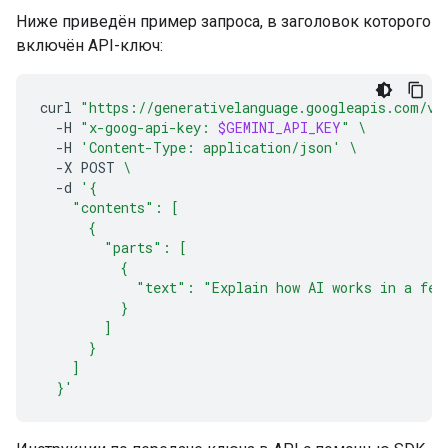
Ниже приведён пример запроса, в заголовок которого
включён API-ключ:
curl
"https://generativelanguage.googleapis.com/v1
-H
"x-goog-api-key: 
$GEMINI_API_KEY
"
\
-H
'Content-Type: application/json'
\
-X
POST
\
-d
'{
    "contents": [
      {
        "parts": [
          {
            "text": "Explain how AI works in a few
          }
        ]
      }
    ]
  }'