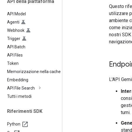
API della piattaforma
Questo rife
utilizzare 
API Model
ambiente ch
Agenti
come inizia
Webhook
nostri SDK e
Trigger
navigazione
API Batch
API Files
Endpoin
Token
Memorizzazione nella cache
L'API Gemin
Embedding
API File Search
Inter
Tutti i metodi
consi
gesti
Riferimenti SDK
turni.
Gene
Python
stand