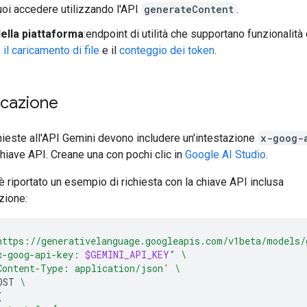
uoi accedere utilizzando l'API
generateContent
.
della piattaforma
:endpoint di utilità che supportano funzionalità
e
il caricamento di file
e il
conteggio dei token
.
icazione
chieste all'API Gemini devono includere un'intestazione
x-goog-
chiave API. Creane una con pochi clic in
Google AI Studio
.
è riportato un esempio di richiesta con la chiave API inclusa
azione:
https://generativelanguage.googleapis.com/v1beta/models/
x-goog-api-key: 
$GEMINI_API_KEY
"
\
Content-Type: application/json'
\
OST
\
{