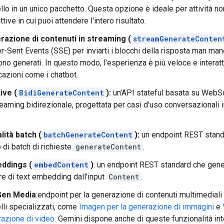
lo in un unico pacchetto. Questa opzione è ideale per attività no
ttive in cui puoi attendere l'intero risultato.
razione di contenuti in streaming (
streamGenerateConten
r-Sent Events (SSE) per inviarti i blocchi della risposta man ma
no generati. In questo modo, l'esperienza è più veloce e interatt
cazioni come i chatbot.
ive (
BidiGenerateContent
):
un'API stateful basata su WebS
reaming bidirezionale, progettata per casi d'uso conversazionali
ità batch (
batchGenerateContent
):
un endpoint REST stand
io di batch di richieste
generateContent
.
ddings (
embedContent
)
: un endpoint REST standard che gene
re di text embedding dall'input
Content
.
Gen Media
:endpoint per la generazione di contenuti multimediali 
li specializzati, come
Imagen per la generazione di immagini
e
azione di video
. Gemini dispone anche di queste funzionalità int