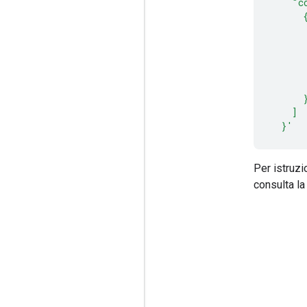
    "c
      
      
      
      
      
      
      
    ]
  }'
Per istruzi
consulta l