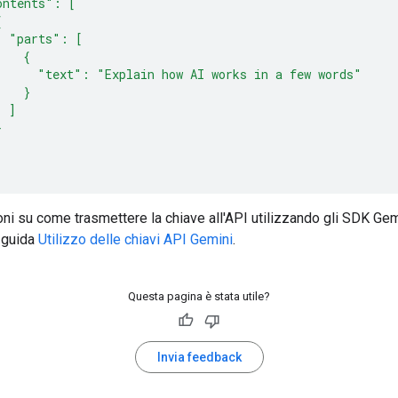
ontents": [
{
  "parts": [
    {
      "text": "Explain how AI works in a few words"
    }
  ]
}
oni su come trasmettere la chiave all'API utilizzando gli SDK Gem
a guida
Utilizzo delle chiavi API Gemini
.
Questa pagina è stata utile?
Invia feedback