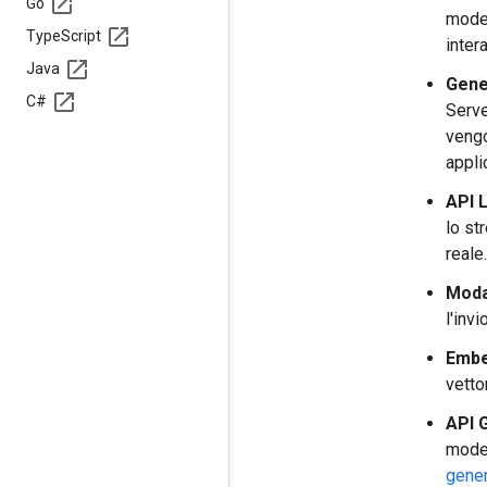
Go
model
Type
Script
intera
Java
Gene
C#
Serve
vengo
appli
API L
lo st
reale.
Modal
l'inv
Embe
vetto
API 
model
gener