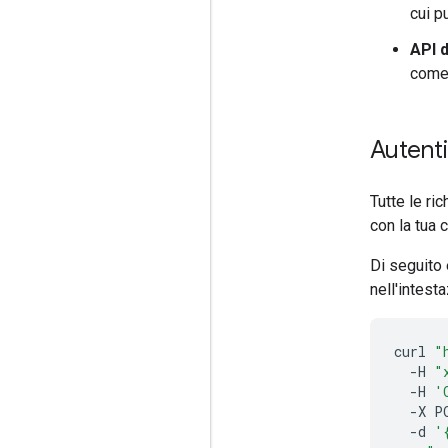
cui p
API 
com
Autent
Tutte le ri
con la tua 
Di seguito 
nell'intest
curl
"
-H
"
-H
'
-X
P
-d
'