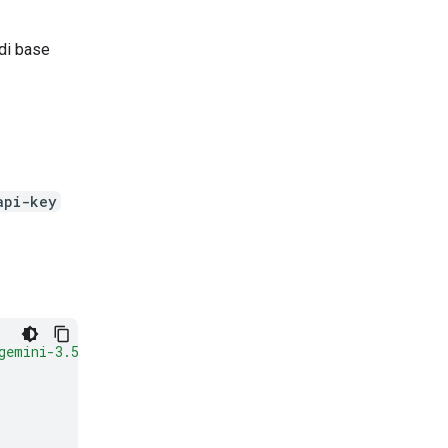
 di base
api-key
gemini-3.5-flash:generateContent"
\