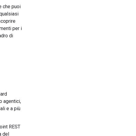
e che puoi
 qualsiasi
coprire
menti per i
adro di
dard
o agentici,
li e a più
oint REST
a del