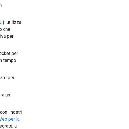
n
t
):
utilizza
no che
iva per
ocket per
 in tempo
ard per
ra un
con i nostri
Veo per la
egrate, a