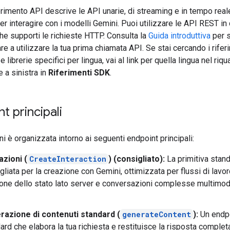
rimento API descrive le API unarie, di streaming e in tempo real
per interagire con i modelli Gemini. Puoi utilizzare le API REST in
e supporti le richieste HTTP. Consulta la
Guida introduttiva
per s
re a utilizzare la tua prima chiamata API. Se stai cercando i riferi
 librerie specifici per lingua, vai al link per quella lingua nel riqu
 a sinistra in
Riferimenti SDK
.
t principali
i è organizzata intorno ai seguenti endpoint principali:
azioni (
CreateInteraction
) (consigliato):
La primitiva stan
gliata per la creazione con Gemini, ottimizzata per flussi di lavor
one dello stato lato server e conversazioni complesse multimoda
razione di contenuti standard (
generateContent
):
Un endp
ard che elabora la tua richiesta e restituisce la risposta complet