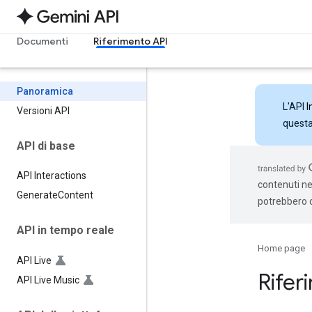
Documenti
Riferimento API
Panoramica
L'API
I
Versioni API
questa 
API di base
API Interactions
contenuti nel
Generate
Content
potrebbero c
API in tempo reale
Home page
API Live
Rifer
API Live Music