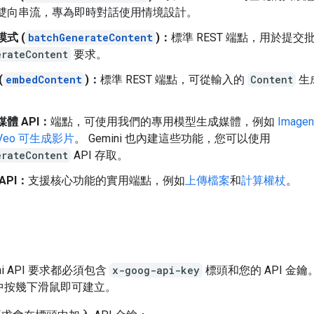
雙向串流，專為即時對話使用情境設計。
式 (
batchGenerateContent
)：
標準 REST 端點，用於提交
erateContent
要求。
(
embedContent
)：
標準 REST 端點，可從輸入的
Content
生
。
體 API：
端點，可使用我們的專用模型生成媒體，例如
Imag
Veo 可生成影片
。 Gemini 也內建這些功能，您可以使用
erateContent
API 存取。
API：
支援核心功能的實用端點，例如
上傳檔案
和
計算權杖
。
ni API 要求都必須包含
x-goog-api-key
標頭和您的 API 金
中按幾下滑鼠即可建立。