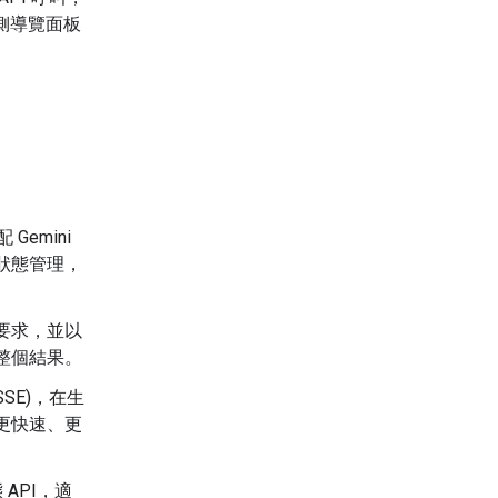
側導覽面板
emini
狀態管理，
的要求，並以
整個結果。
SE)，在生
更快速、更
 API，適