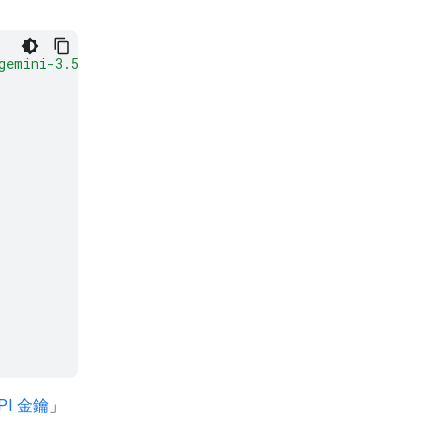
gemini-3.5-flash:generateContent"
\
API 金鑰
」