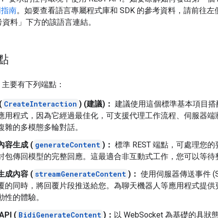
門指南
。如要查看語言專屬程式庫和 SDK 的參考資料，請前往左
參考資料」
下方的該語言連結。
點
API 主要有下列端點：
(
CreateInteraction
) (建議)：
建議使用這個標準基本項目搭配 G
應用程式，因為它經過最佳化，可支援代理工作流程、伺服器端
複雜的多模態多輪對話。
內容生成 (
generateContent
)：
標準 REST 端點，可處理您
封包傳回模型的完整回應。這最適合非互動式工作，您可以等待
生成內容 (
streamGenerateContent
)：
使用伺服器傳送事件 (S
覆的同時，將回覆片段推送給您。為聊天機器人等應用程式提供
動性的體驗。
API (
BidiGenerateContent
)：
以 WebSocket 為基礎的具狀態