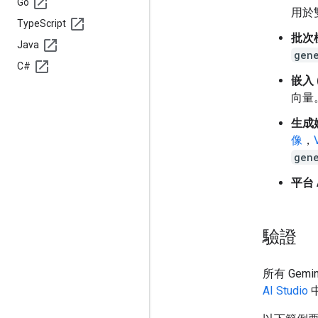
Go
用於
Type
Script
批次模
Java
gen
C#
嵌入 
向量
生成媒
像
，
gen
平台 
驗證
所有 Gemi
AI Studio