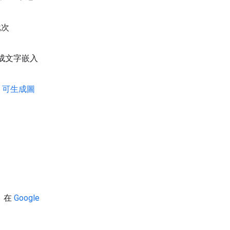
批次
成文字嵌入
en 可生成圖
鑰。在
Google