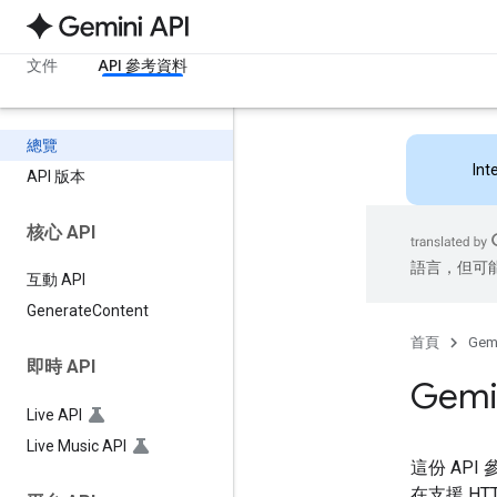
文件
API 參考資料
總覽
Int
API 版本
核心 API
語言，但可
互動 API
Generate
Content
首頁
Gemi
即時 API
Gemi
Live API
Live Music API
這份 API
在支援 HT