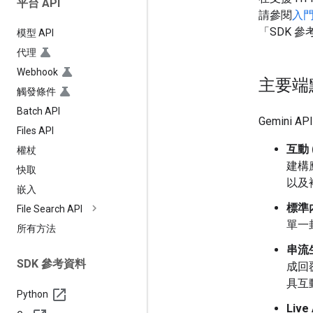
平台 API
請參閱
入
「SDK 
模型 API
代理
Webhook
主要端
觸發條件
Batch API
Gemini 
Files API
互動 
權杖
建構
快取
以及
嵌入
標準
File Search API
單一
所有方法
串流
SDK 參考資料
成回
具互
Python
Live 