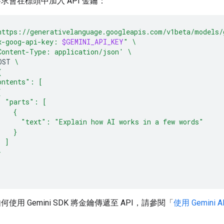
求會在標頭中加入 API 金鑰：
https://generativelanguage.googleapis.com/v1beta/models/
x-goog-api-key: 
$GEMINI_API_KEY
"
\
Content-Type: application/json'
\
OST
\
{
ontents": [
{
  "parts": [
    {
      "text": "Explain how AI works in a few words"
    }
  ]
}
使用 Gemini SDK 將金鑰傳遞至 API，請參閱「
使用 Gemini 