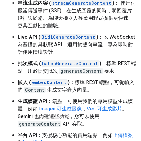
串流生成內容 (
streamGenerateContent
)：
使用伺
服器傳送事件 (SSE)，在生成回覆的同時，將回覆片
段推送給您。為聊天機器人等應用程式提供更快速、
更具互動性的體驗。
Live API (
BidiGenerateContent
)：
以 WebSocket
為基礎的具狀態 API，適用於雙向串流，專為即時對
話使用情境設計。
批次模式 (
batchGenerateContent
)：
標準 REST 端
點，用於提交批次
generateContent
要求。
嵌入 (
embedContent
)：
標準 REST 端點，可從輸入
的
Content
生成文字嵌入向量。
生成媒體 API：
端點，可使用我們的專用模型生成媒
體，例如
Imagen 可生成圖像
，
Veo 可生成影片
。
Gemini 也內建這些功能，您可以使用
generateContent
API 存取。
平台 API：
支援核心功能的實用端點，例如
上傳檔案