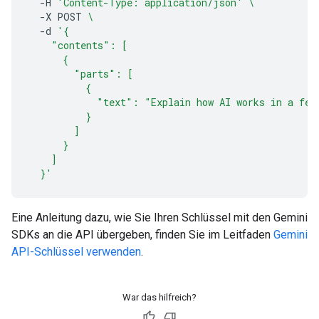
-H
'Content-Type: application/json'
\
-X
POST
\
-d
'{
    "contents": [
      {
        "parts": [
          {
            "text": "Explain how AI works in a few
          }
        ]
      }
    ]
  }'
Eine Anleitung dazu, wie Sie Ihren Schlüssel mit den Gemini
SDKs an die API übergeben, finden Sie im Leitfaden
Gemini
API-Schlüssel verwenden
.
War das hilfreich?