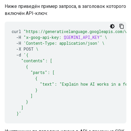
Ниже приведён пример запроса, в заголовок которого
включён API-ключ:
curl
"https://generativelanguage.googleapis.com/v1
-H
"x-goog-api-key: 
$GEMINI_API_KEY
"
\
-H
'Content-Type: application/json'
\
-X
POST
\
-d
'{
    "contents": [
      {
        "parts": [
          {
            "text": "Explain how AI works in a few
          }
        ]
      }
    ]
  }'