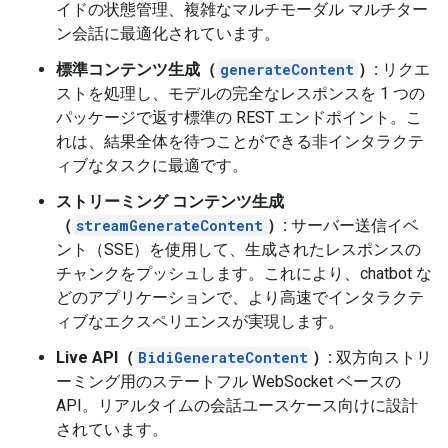
イドの状態管理、複雑なマルチモーダル マルチター
ン会話に最適化されています。
標準コンテンツ生成（
generateContent
）:
リクエ
ストを処理し、モデルの完全なレスポンスを 1 つの
パッケージで返す標準の REST エンドポイント。こ
れは、結果全体を待つことができる非インタラクテ
ィブなタスクに最適です。
ストリーミング コンテンツ生成
（
streamGenerateContent
）:
サーバー送信イベ
ント（SSE）を使用して、生成されたレスポンスの
チャンクをプッシュします。これにより、chatbot な
どのアプリケーションで、より高速でインタラクテ
ィブなエクスペリエンスが実現します。
Live API（
BidiGenerateContent
）:
双方向ストリ
ーミング用のステートフル WebSocket ベースの
API。リアルタイムの会話ユースケース向けに設計
されています。