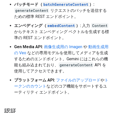
バッチモード（
batchGenerateContent
）:
generateContent
リクエストのバッチを送信する
ための標準 REST エンドポイント。
エンベディング（
embedContent
）:
入力
Content
からテキスト エンベディング ベクトルを生成する標
準の REST エンドポイント。
Gen Media API:
画像生成用の Imagen
や
動画生成用
の Veo
などの専用モデルを使用してメディアを生成
するためのエンドポイント。Gemini にはこれらの機
能も組み込まれており、
generateContent
API を
使用してアクセスできます。
プラットフォーム API:
ファイルのアップロード
や
ト
ークンのカウント
などのコア機能をサポートするユ
ーティリティ エンドポイント。
認証