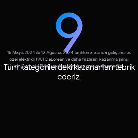
15 Mayıs 2024 ile 12 Ağustos 2024 tarihleri arasında geliştiriciler,
özel elektrikli 1981 DeLorean ve daha fazlasını kazanma şansı
Tüm kategorilerdeki kazananları tebrik
için Gemini API ile uygulamalar oluşturmaya davet edildi.
ederiz.