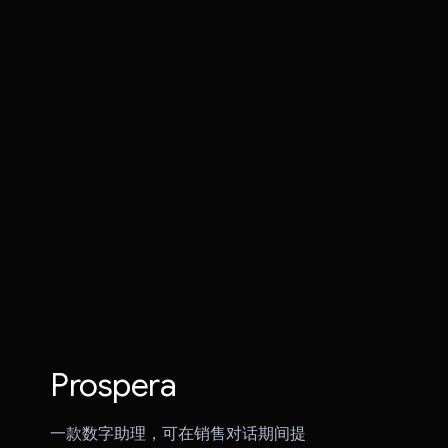
Jayu
VITE VERE
Prospera
击败 AI
Gaze Link
Everies
Trippy
Prospera
ViddyScribe
一款数字助理，可在销售对话期间提