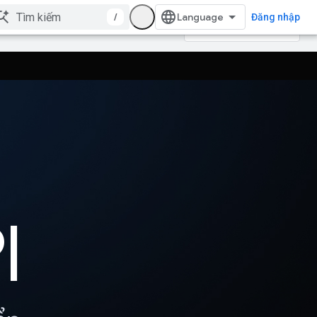
/
Đăng nhập
I