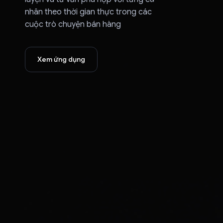
PenApple
nhân theo thời gian thực trong các
VITE VERE
cuộc trò chuyện bán hàng
Xem ứng dụng