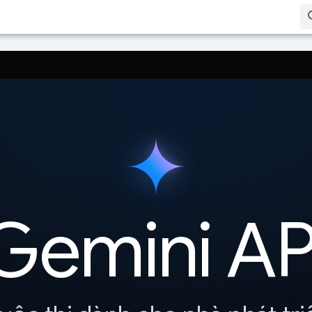
g sang ngôn ngữ bạn ưu tiên. Bản dịch bằng AI có thể có lỗi.
Gemini AP