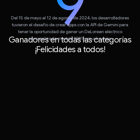
Del 15 de mayo al 12 de agosto de 2024, los desarrolladores
tuvieron el desafío de crear apps con la API de Gemini para
tener la oportunidad de ganar un DeLorean eléctrico
Ganadores en todas las categorías
personalizado modelo 1981 y mucho más.
¡Felicidades a todos!