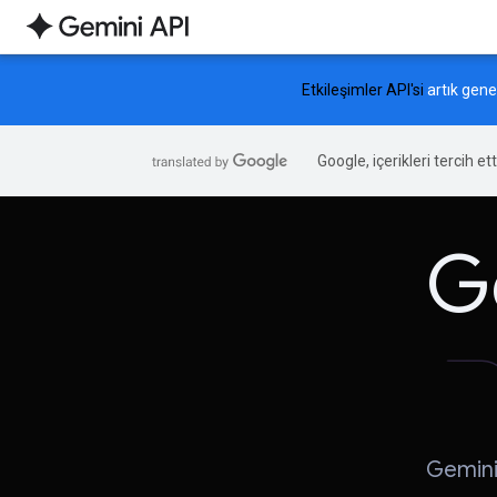
Etkileşimler API'si
artık gene
Google, içerikleri tercih et
G
Gemini 