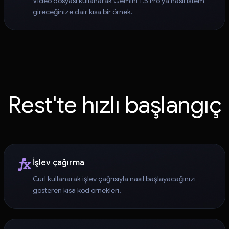
Video dosyası kullanarak Gemini 1.5 Pro'ya nasıl istem
gireceğinize dair kısa bir örnek.
Rest'te hızlı başlangıç
İşlev çağırma
Curl kullanarak işlev çağrısıyla nasıl başlayacağınızı
gösteren kısa kod örnekleri.