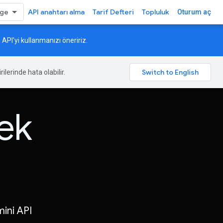
API anahtarı alma
Tarif Defteri
Topluluk
Oturum aç
API'yi kullanmanızı öneririz.
ilerinde hata olabilir.
ek
ini API