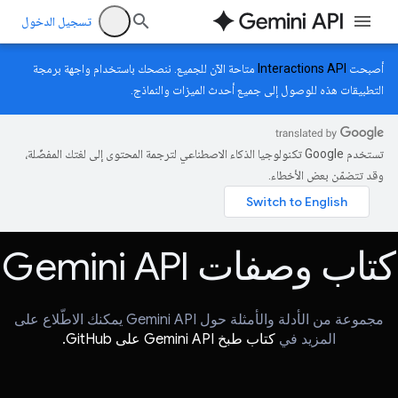
تسجيل الدخول
أصبحت
Interactions API
متاحة الآن للجميع. ننصحك باستخدام واجهة برمجة
التطبيقات هذه للوصول إلى جميع أحدث الميزات والنماذج.
تستخدم Google تكنولوجيا الذكاء الاصطناعي لترجمة المحتوى إلى لغتك المفضّلة،
وقد تتضمّن بعض الأخطاء.
كتاب وصفات Gemini API
مجموعة من الأدلة والأمثلة حول Gemini API يمكنك الاطّلاع على
المزيد في
كتاب طبخ Gemini API على GitHub.