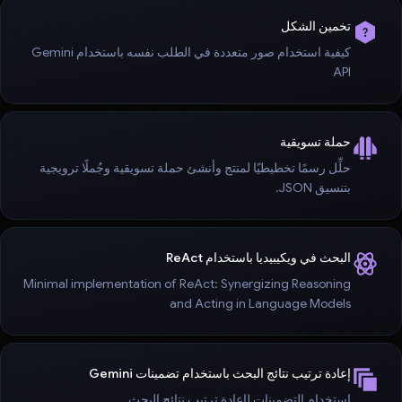
تخمين الشكل
كيفية استخدام صور متعددة في الطلب نفسه باستخدام Gemini
API
حملة تسويقية
حلِّل رسمًا تخطيطيًا لمنتج وأنشئ حملة تسويقية وجُملًا ترويجية
بتنسيق JSON.
البحث في ويكيبيديا باستخدام ReAct
Minimal implementation of ReAct: Synergizing Reasoning
and Acting in Language Models
إعادة ترتيب نتائج البحث باستخدام تضمينات Gemini
استخدام التضمينات لإعادة ترتيب نتائج البحث