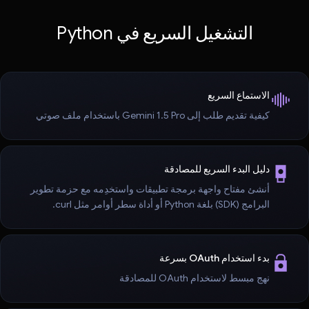
التشغيل السريع في Python
الاستماع السريع
كيفية تقديم طلب إلى Gemini 1.5 Pro باستخدام ملف صوتي
دليل البدء السريع للمصادقة
أنشئ مفتاح واجهة برمجة تطبيقات واستخدِمه مع حزمة تطوير
البرامج (SDK) بلغة Python أو أداة سطر أوامر مثل curl.
بدء استخدام OAuth بسرعة
نهج مبسط لاستخدام OAuth للمصادقة