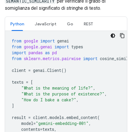
SEMANTIC_SIMILARITY
per verificare il grado di
somiglianza del significato di stringhe di testo.
Python
JavaScript
Go
REST
from
google
import
genai
from
google.genai
import
types
import
pandas
as
pd
from
sklearn.metrics.pairwise
import
cosine_simila
client
=
genai
.
Client
()
texts
=
[
"What is the meaning of life?"
,
"What is the purpose of existence?"
,
"How do I bake a cake?"
,
]
result
=
client
.
models
.
embed_content
(
model
=
"gemini-embedding-001"
,
contents
=
texts
,