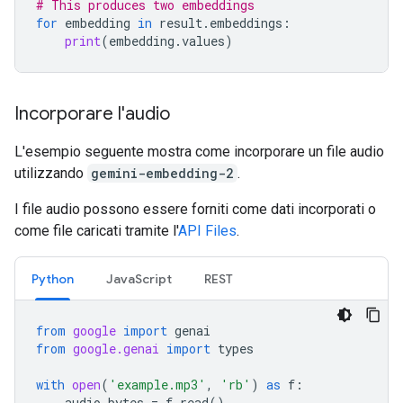
# This produces two embeddings
for
embedding
in
result
.
embeddings
:
print
(
embedding
.
values
)
Incorporare l'audio
L'esempio seguente mostra come incorporare un file audio
utilizzando
gemini-embedding-2
.
I file audio possono essere forniti come dati incorporati o
come file caricati tramite l'
API Files
.
Python
JavaScript
REST
from
google
import
genai
from
google.genai
import
types
with
open
(
'example.mp3'
,
'rb'
)
as
f
:
audio_bytes
=
f
.
read
()