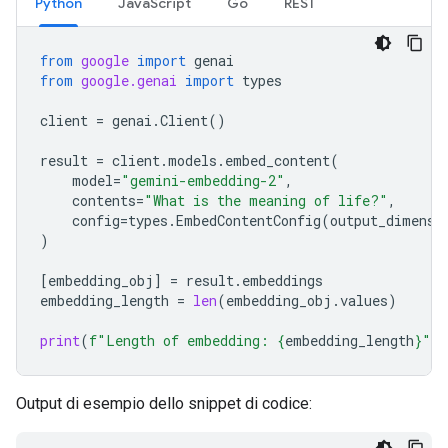
Python
JavaScript
Go
REST
from
google
import
genai
from
google.genai
import
types
client
=
genai
.
Client
()
result
=
client
.
models
.
embed_content
(
model
=
"gemini-embedding-2"
,
contents
=
"What is the meaning of life?"
,
config
=
types
.
EmbedContentConfig
(
output_dimensi
)
[
embedding_obj
]
=
result
.
embeddings
embedding_length
=
len
(
embedding_obj
.
values
)
print
(
f
"Length of embedding: 
{
embedding_length
}
"
)
Output di esempio dello snippet di codice: