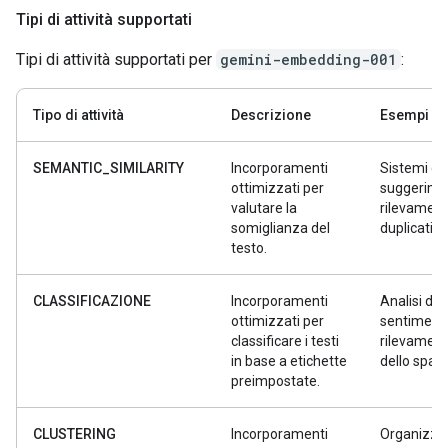
Tipi di attività supportati
Tipi di attività supportati per
gemini-embedding-001
:
Tipo di attività
Descrizione
Esempi
SEMANTIC_SIMILARITY
Incorporamenti
Sistemi di
ottimizzati per
suggerimen
valutare la
rilevament
somiglianza del
duplicati
testo.
CLASSIFICAZIONE
Incorporamenti
Analisi del
ottimizzati per
sentiment,
classificare i testi
rilevamen
in base a etichette
dello spa
preimpostate.
CLUSTERING
Incorporamenti
Organizza