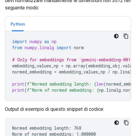
devi normalizzare manualmente le dimensioni non 3072 nel
seguente modo:
Python
import
numpy
as
np
from
numpy.linalg
import
norm
# Only for embeddings from `gemini-embedding-001`
embedding_values_np
=
np
.
array
(
embedding_obj
.
value
normed_embedding
=
embedding_values_np
/
np
.
linalg
print
(
f
"Normed embedding length: 
{
len
(
normed_embed
print
(
f
"Norm of normed embedding: 
{
np
.
linalg
.
norm
(
Output di esempio di questo snippet di codice:
Normed embedding length: 768
