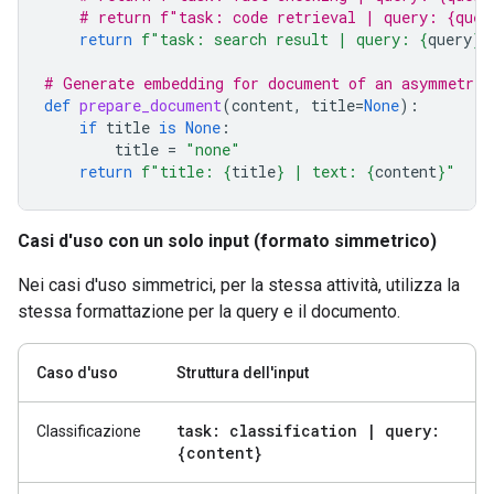
# return f"task: code retrieval | query: {quer
return
f
"task: search result | query: 
{
query
}
"
# Generate embedding for document of an asymmetric
def
prepare_document
(
content
,
title
=
None
):
if
title
is
None
:
title
=
"none"
return
f
"title: 
{
title
}
 | text: 
{
content
}
"
Casi d'uso con un solo input (formato simmetrico)
Nei casi d'uso simmetrici, per la stessa attività, utilizza la
stessa formattazione per la query e il documento.
Caso d'uso
Struttura dell'input
task: classification
|
query:
Classificazione
{content}