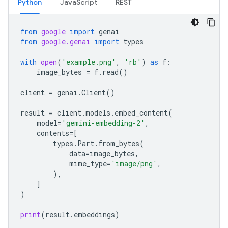
Python
JavaScript
REST
from
google
import
genai
from
google.genai
import
types
with
open
(
'example.png'
,
'rb'
)
as
f
:
image_bytes
=
f
.
read
()
client
=
genai
.
Client
()
result
=
client
.
models
.
embed_content
(
model
=
'gemini-embedding-2'
,
contents
=
[
types
.
Part
.
from_bytes
(
data
=
image_bytes
,
mime_type
=
'image/png'
,
),
]
)
print
(
result
.
embeddings
)