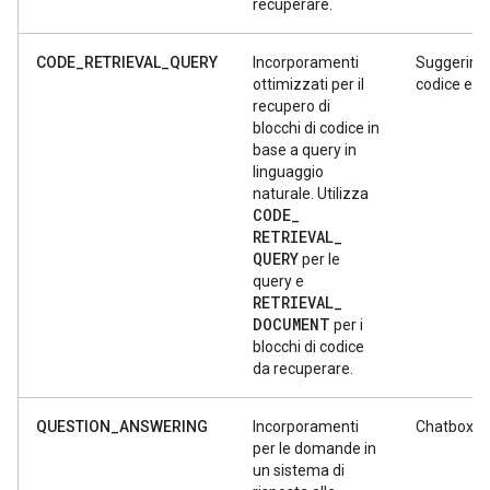
recuperare.
CODE_RETRIEVAL_QUERY
Incorporamenti
Suggerimen
ottimizzati per il
codice e ri
recupero di
blocchi di codice in
base a query in
linguaggio
naturale. Utilizza
CODE
_
RETRIEVAL
_
QUERY
per le
query e
RETRIEVAL
_
DOCUMENT
per i
blocchi di codice
da recuperare.
QUESTION_ANSWERING
Incorporamenti
Chatbox
per le domande in
un sistema di