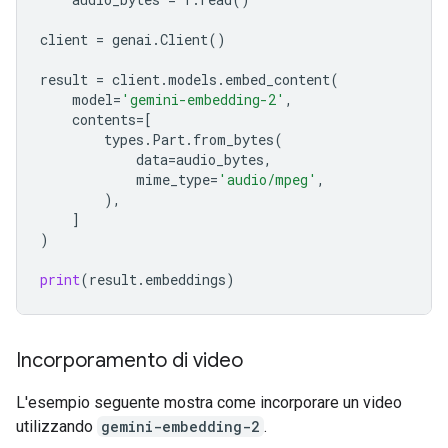
client
=
genai
.
Client
()
result
=
client
.
models
.
embed_content
(
model
=
'gemini-embedding-2'
,
contents
=
[
types
.
Part
.
from_bytes
(
data
=
audio_bytes
,
mime_type
=
'audio/mpeg'
,
),
]
)
print
(
result
.
embeddings
)
Incorporamento di video
L'esempio seguente mostra come incorporare un video
utilizzando
gemini-embedding-2
.