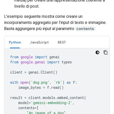
media) per creare una rappresentazione coerente a
livello di post.
L'esempio seguente mostra come creare un
incorporamento aggregato per l'input di testo e immagine.
Basta aggiungere più input al parametro
contents
:
Python
JavaScript
REST
from
google
import
genai
from
google.genai
import
types
client
=
genai
.
Client
()
with
open
(
'dog.png'
,
'rb'
)
as
f
:
image_bytes
=
f
.
read
()
result
=
client
.
models
.
embed_content
(
model
=
'gemini-embedding-2'
,
contents
=
[
"An image of a dog"
,