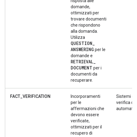
risposta alle
domande,
ottimizzati per
trovare documenti
che rispondono
alla domanda.
Utilizza
QUESTION
_
ANSWERING
per le
domande e
RETRIEVAL
_
DOCUMENT
per i
documenti da
recuperare.
FACT_VERIFICATION
Incorporamenti
Sistemi di
per le
verifica dei
affermazioni che
automatiz
devono essere
verificate,
ottimizzati per il
recupero di