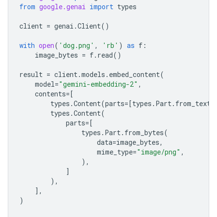
from
google.genai
import
types
client
=
genai
.
Client
()
with
open
(
'dog.png'
,
'rb'
)
as
f
:
image_bytes
=
f
.
read
()
result
=
client
.
models
.
embed_content
(
model
=
"gemini-embedding-2"
,
contents
=
[
types
.
Content
(
parts
=
[
types
.
Part
.
from_text
(
types
.
Content
(
parts
=
[
types
.
Part
.
from_bytes
(
data
=
image_bytes
,
mime_type
=
"image/png"
,
),
]
),
],
)