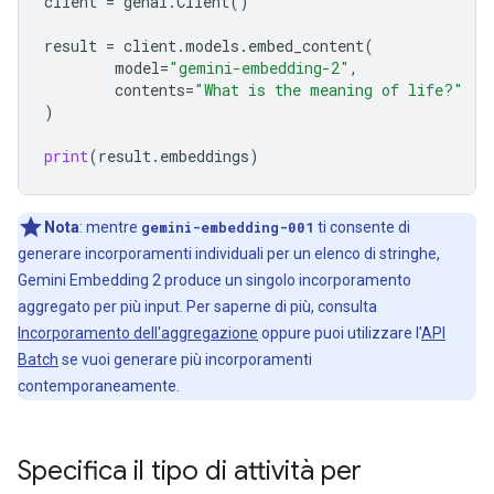
client
=
genai
.
Client
()
result
=
client
.
models
.
embed_content
(
model
=
"gemini-embedding-2"
,
contents
=
"What is the meaning of life?"
)
print
(
result
.
embeddings
)
Nota
:
mentre
gemini-embedding-001
ti consente di
generare incorporamenti individuali per un elenco di stringhe,
Gemini Embedding 2 produce un singolo incorporamento
aggregato per più input. Per saperne di più, consulta
Incorporamento dell'aggregazione
oppure puoi utilizzare l'
API
Batch
se vuoi generare più incorporamenti
contemporaneamente.
Specifica il tipo di attività per