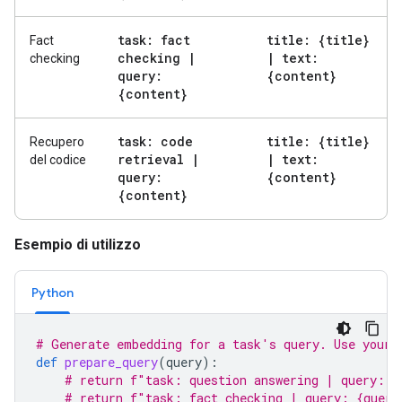
task: fact
title: {title}
Fact
checking
|
|
text:
checking
query:
{content}
{content}
task: code
title: {title}
Recupero
retrieval
|
|
text:
del codice
query:
{content}
{content}
Esempio di utilizzo
Python
# Generate embedding for a task's query. Use your 
def
prepare_query
(
query
):
# return f"task: question answering | query: {
# return f"task: fact checking | query: {query