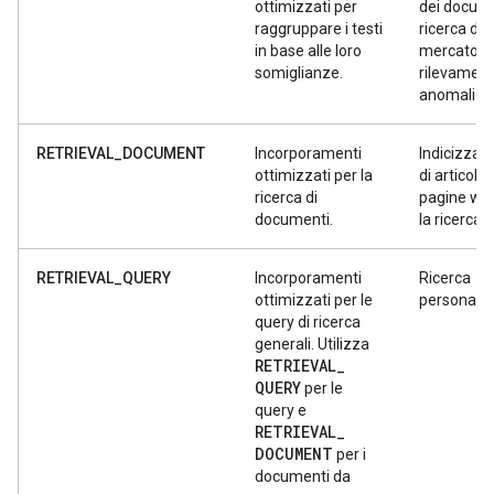
ottimizzati per
dei docume
raggruppare i testi
ricerca di
in base alle loro
mercato,
somiglianze.
rilevamen
anomalie
RETRIEVAL_DOCUMENT
Incorporamenti
Indicizzaz
ottimizzati per la
di articoli, l
ricerca di
pagine we
documenti.
la ricerca.
RETRIEVAL_QUERY
Incorporamenti
Ricerca
ottimizzati per le
personaliz
query di ricerca
generali. Utilizza
RETRIEVAL
_
QUERY
per le
query e
RETRIEVAL
_
DOCUMENT
per i
documenti da