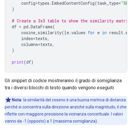
config
=
types
.
EmbedContentConfig
(
task_type
=
"SEM
)
# Create a 3x3 table to show the similarity matrix
df
=
pd
.
DataFrame
(
cosine_similarity
([
e
.
values
for
e
in
result
.
em
index
=
texts
,
columns
=
texts
,
)
print
(
df
)
Gli snippet di codice mostreranno il grado di somiglianza
tra i diversi blocchi di testo quando vengono eseguiti.
Nota:
la similarità del coseno è una buona metrica di distanza
perché si concentra sulla direzione anziché sulla magnitudo, il che
riflette con maggiore precisione la vicinanza concettuale. I valori
vanno da -1 (opposto) a 1 (massima somiglianza).