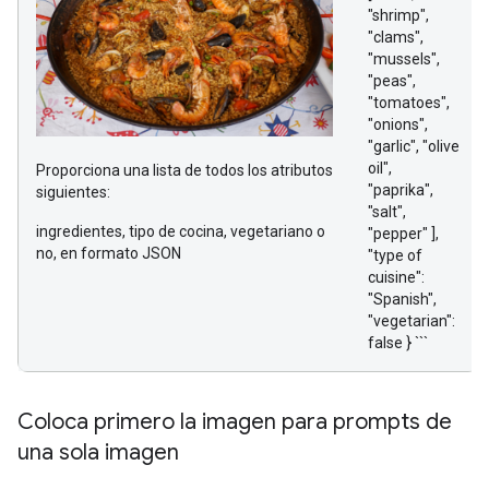
"shrimp",
"clams",
"mussels",
"peas",
"tomatoes",
"onions",
"garlic", "olive
oil",
Proporciona una lista de todos los atributos
"paprika",
siguientes:
"salt",
ingredientes, tipo de cocina, vegetariano o
"pepper" ],
no, en formato JSON
"type of
cuisine":
"Spanish",
"vegetarian":
false } ```
Coloca primero la imagen para prompts de
una sola imagen