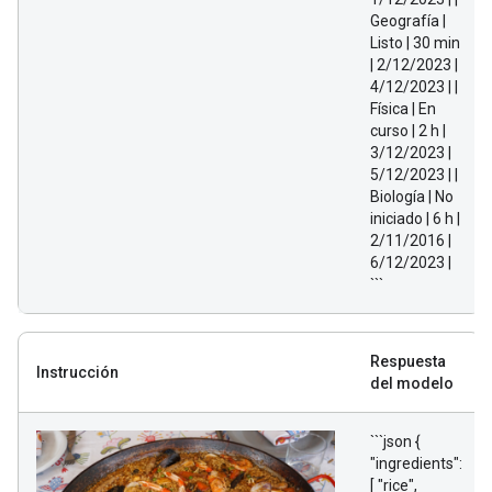
Geografía |
Listo | 30 min
| 2/12/2023 |
4/12/2023 | |
Física | En
curso | 2 h |
3/12/2023 |
5/12/2023 | |
Biología | No
iniciado | 6 h |
2/11/2016 |
6/12/2023 |
```
Respuesta
Instrucción
del modelo
```json {
"ingredients":
[ "rice",