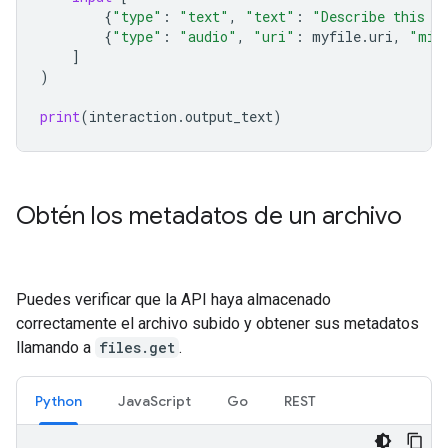
{
"type"
:
"text"
,
"text"
:
"Describe this a
{
"type"
:
"audio"
,
"uri"
:
myfile
.
uri
,
"mim
]
)
print
(
interaction
.
output_text
)
Obtén los metadatos de un archivo
Puedes verificar que la API haya almacenado
correctamente el archivo subido y obtener sus metadatos
llamando a
files.get
.
Python
JavaScript
Go
REST