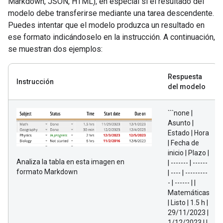
Markdown, JSON, HTML), en especial si el resultado del
modelo debe transferirse mediante una tarea descendente.
Puedes intentar que el modelo produzca un resultado en
ese formato indicándoselo en la instrucción. A continuación,
se muestran dos ejemplos:
Respuesta
Instrucción
del modelo
```none |
Asunto |
Estado | Hora
| Fecha de
inicio | Plazo |
Analiza la tabla en esta imagen en
| ------- | ------
formato Markdown
| ---- | ---------
- | ------ | |
Matemáticas
| Listo | 1.5 h |
29/11/2023 |
1/12/2023 | |