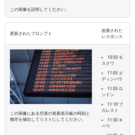
この画像を説明してください。
改善された
更新されたプロンプト
レスポンス
10:50 モ
スクワ
11:05 エ
ディンバラ
11:05 ロ
ンドン
11:10 ブ
カレスト
この画像にある空港の発着表示板の時刻と
都市を抽出してリストにしてください。
11:30 キ
ーウ