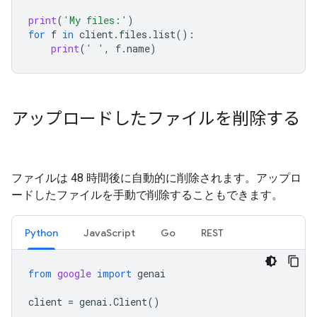
print
(
'My files:'
)
for
f
in
client
.
files
.
list
():
print
(
' '
,
f
.
name
)
アップロードしたファイルを削除する
ファイルは 48 時間後に自動的に削除されます。アップロ
ードしたファイルを手動で削除することもできます。
Python
JavaScript
Go
REST
from
google
import
genai
client
=
genai
.
Client
()