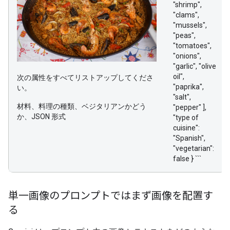
"shrimp",
"clams",
"mussels",
"peas",
"tomatoes",
"onions",
"garlic", "olive
oil",
次の属性をすべてリストアップしてくださ
"paprika",
い。
"salt",
材料、料理の種類、ベジタリアンかどう
"pepper" ],
か、JSON 形式
"type of
cuisine":
"Spanish",
"vegetarian":
false } ```
単一画像のプロンプトではまず画像を配置す
る