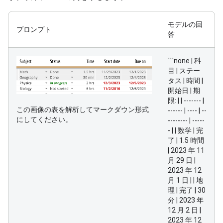
モデルの回
プロンプト
答
```none | 科
目 | ステー
タス | 時間 |
開始日 | 期
限: | | ------- |
この画像の表を解析してマークダウン形式
------ | ---- | --
にしてください。
-------- | -----
- | | 数学 | 完
了 | 1.5 時間
| 2023 年 11
月 29 日 |
2023 年 12
月 1 日 | | 地
理 | 完了 | 30
分 | 2023 年
12 月 2 日 |
2023 年 12