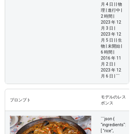
月 4 日 | | 物
理 | 進行中 |
2 時間 |
2023 年 12
月 3 日 |
2023 年 12
月 5 日 | | 生
物 | 未開始 |
6 時間 |
2016 年 11
月 2 日 |
2023 年 12
月 6 日 | ```
モデルのレス
プロンプト
ポンス
```json {
"ingredients":
[ "rice",