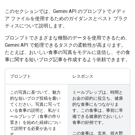
このセクションでは、Gemini API のプロンプトでメディ
ア ファイルを使用するためのガイダンスとベスト プラク
ティスについて説明します。
プロンプトでさまざまな種類のデータを使用できるため、
Gemini API で処理できるタスクの柔軟性が高まります。
たとえば、おいしい食事の写真をモデルに送信し、その食
事に関する短いブログ記事を作成するよう依頼できます。
プロンプト
レスポンス
この写真に基づいて、魅力
ミールプレップは、時間と
的な短いブログ投稿を書い
お金の節約に役立ち、健康
てください。写真に写って
的な食事にもつながりま
いる食事の説明と、私がミ
す。この食事は、事前に準
ールプレップ（食事の作り
備できる健康的でおいしい
置き）を始めた経緯につい
食事の好例です。
て説明する必要がありま
この食事は、玄米、焼き野
す。