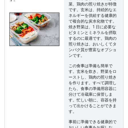
菜、鶏肉の照り焼きが特徴
です。玄米は、持続的なエ
ネルギーを供給する健康的
で複合的な炭水化物です。
焼き野菜は、1 日に必要な
ビタミンとミネラルを摂取
するのに最適です。鶏肉の
照り焼きは、おいしくてタ
ンパク質が豊富なオプショ
ンです。
この食事は準備も簡単で
す。玄米を炊き、野菜をロ
ーストし、鶏肉の照り焼き
を作ります。すべて調理し
たら、食事の準備用容器に
分けて冷蔵庫に保管しま
す。忙しい朝に、容器を持
って出かけることができま
す。
事前に準備できる健康的で
おいしい食事をお探しな