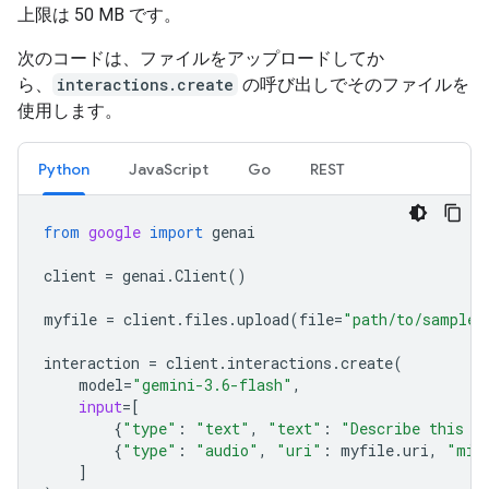
上限は 50 MB です。
次のコードは、ファイルをアップロードしてか
ら、
interactions.create
の呼び出しでそのファイルを
使用します。
Python
JavaScript
Go
REST
from
google
import
genai
client
=
genai
.
Client
()
myfile
=
client
.
files
.
upload
(
file
=
"path/to/sample.
interaction
=
client
.
interactions
.
create
(
model
=
"gemini-3.6-flash"
,
input
=
[
{
"type"
:
"text"
,
"text"
:
"Describe this a
{
"type"
:
"audio"
,
"uri"
:
myfile
.
uri
,
"mim
]