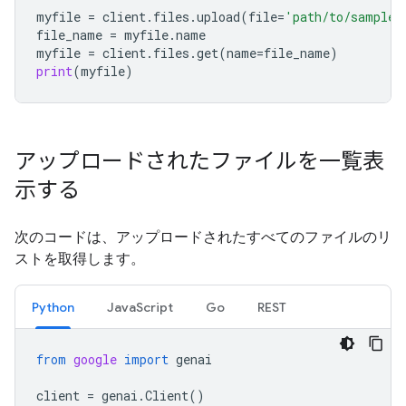
myfile
=
client
.
files
.
upload
(
file
=
'path/to/sample.
file_name
=
myfile
.
name
myfile
=
client
.
files
.
get
(
name
=
file_name
)
print
(
myfile
)
アップロードされたファイルを一覧表
示する
次のコードは、アップロードされたすべてのファイルのリ
ストを取得します。
Python
JavaScript
Go
REST
from
google
import
genai
client
=
genai
.
Client
()