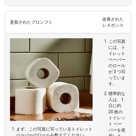
改善された
更新されたプロンプト
レスポンス
この写真
には、ト
イレット
ペーパー
のロール
が 3 つ写
っていま
す。
標準的な
人は、1
日に約
20 枚の
トイレッ
ト ペー
まず、この写真に写っているトイレット
パーを使
ペーパーのロールを数えてください。