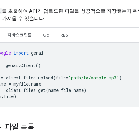
t
를 호출하여 API가 업로드된 파일을 성공적으로 저장했는지 확
 가져올 수 있습니다.
자바스크립트
Go
REST
oogle
import
genai
=
genai
.
Client
()
=
client
.
files
.
upload
(
file
=
'path/to/sample.mp3'
)
ame
=
myfile
.
name
=
client
.
files
.
get
(
name
=
file_name
)
myfile
)
 파일 목록