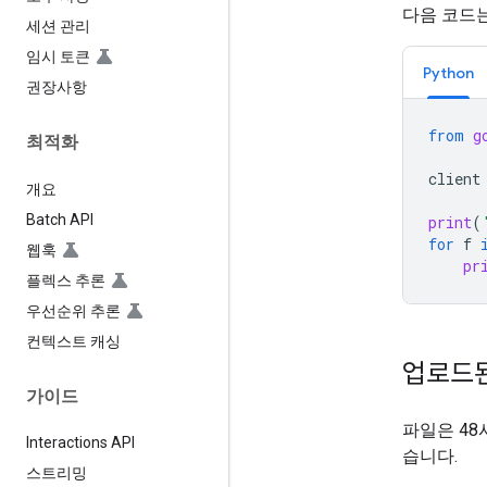
다음 코드
세션 관리
임시 토큰
Python
권장사항
from
g
최적화
client
개요
Batch API
print
(
for
f
웹훅
pr
플렉스 추론
우선순위 추론
컨텍스트 캐싱
업로드된
가이드
파일은 48
Interactions API
습니다.
스트리밍