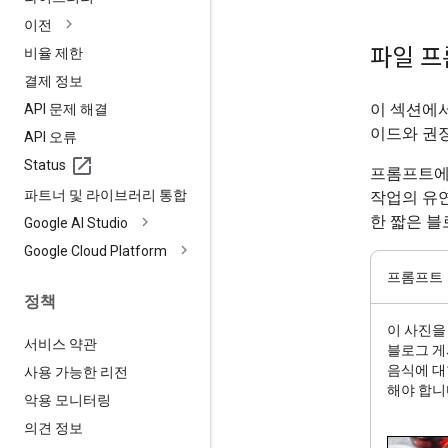
이전
파일 프
비율 제한
결제 정보
이 섹션에서
API 문제 해결
이드와 권
API 오류
Status
프롬프트에서
파트너 및 라이브러리 통합
작업의 유연
한 짧은 블
Google AI Studio
Google Cloud Platform
프롬프트
정책
이 사진을
서비스 약관
블로그 게
음식에 대
사용 가능한 리전
해야 합니
악용 모니터링
의견 정보