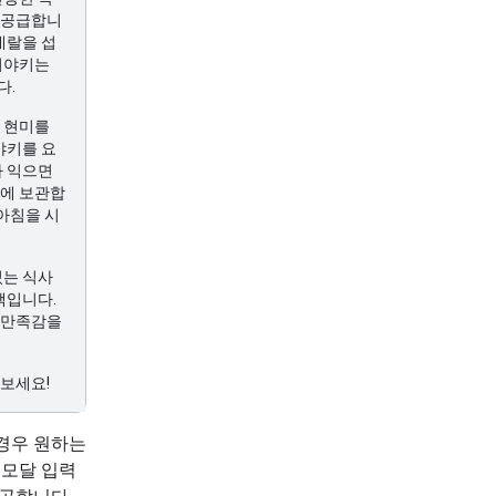
 공급합니
네랄을 섭
리야키는
다.
 현미를
야키를 요
가 익으면
고에 보관합
 아침을 시
있는 식사
택입니다.
 만족감을
보세요!
경우 원하는
티모달 입력