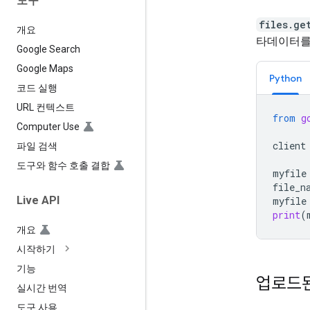
도구
files.ge
개요
타데이터를
Google Search
Google Maps
Python
코드 실행
URL 컨텍스트
from
g
Computer Use
client
파일 검색
도구와 함수 호출 결합
myfile
file_n
Live API
myfile
print
(
개요
시작하기
기능
업로드된
실시간 번역
도구 사용