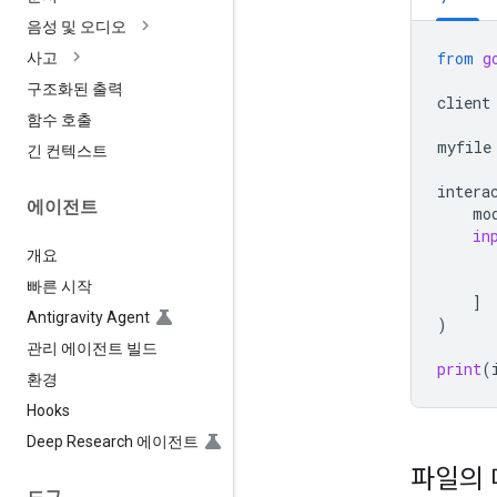
음성 및 오디오
from
g
사고
구조화된 출력
client
함수 호출
myfile
긴 컨텍스트
intera
에이전트
mo
in
개요
빠른 시작
]
Antigravity Agent
)
관리 에이전트 빌드
print
(
환경
Hooks
Deep Research 에이전트
파일의