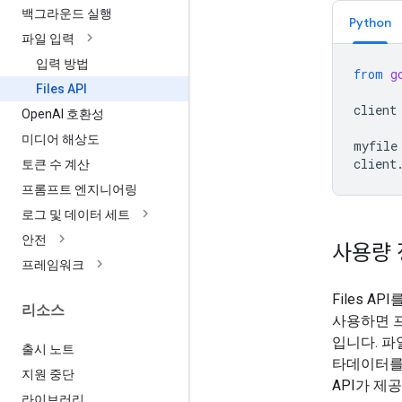
백그라운드 실행
Python
파일 입력
입력 방법
from
g
Files API
client
Open
AI 호환성
미디어 해상도
myfile
client
토큰 수 계산
프롬프트 엔지니어링
로그 및 데이터 세트
안전
사용량 
프레임워크
Files A
리소스
사용하면 프
입니다. 파
출시 노트
타데이터를 
지원 중단
API가 제
라이브러리