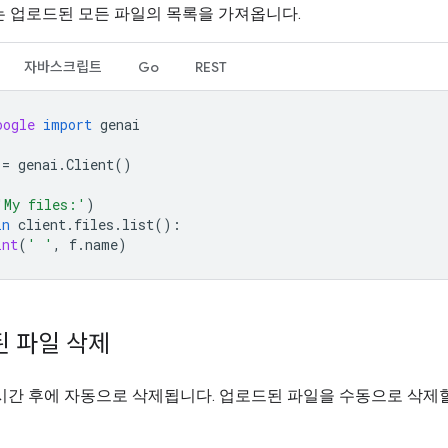
는 업로드된 모든 파일의 목록을 가져옵니다.
자바스크립트
Go
REST
oogle
import
genai
=
genai
.
Client
()
'My files:'
)
in
client
.
files
.
list
():
int
(
' '
,
f
.
name
)
 파일 삭제
시간 후에 자동으로 삭제됩니다. 업로드된 파일을 수동으로 삭제할