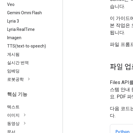
Veo
습니다.
Gemini Omni Flash
이 가이드에
Lyria 3
본 작업은 
Lyria Real
Time
됩니다.
Imagen
파일 프롬
TTS(
text-to-speech)
게시됨
실시간 번역
파일 업
임베딩
로봇공학
Files 
스템 안내 
핵심 기능
요. PDF
텍스트
다음 코드
다.
이미지
동영상
Python
문서