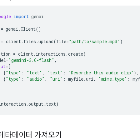
oogle
import
genai
=
genai
.
Client
()
=
client
.
files
.
upload
(
file
=
"path/to/sample.mp3"
)
ction
=
client
.
interactions
.
create
(
del
=
"gemini-3.6-flash"
,
put
=
[
{
"type"
:
"text"
,
"text"
:
"Describe this audio clip"
},
{
"type"
:
"audio"
,
"uri"
:
myfile
.
uri
,
"mime_type"
:
my
interaction
.
output_text
)
 메타데이터 가져오기