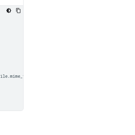
file
.
mime_type
}