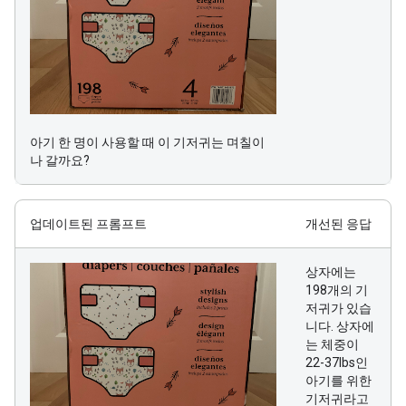
아기 한 명이 사용할 때 이 기저귀는 며칠이
나 갈까요?
업데이트된 프롬프트
개선된 응답
상자에는
198개의 기
저귀가 있습
니다. 상자에
는 체중이
22-37lbs인
아기를 위한
기저귀라고