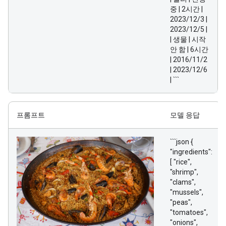
중 | 2시간 |
2023/12/3 |
2023/12/5 |
| 생물 | 시작
안 함 | 6시간
| 2016/11/2
| 2023/12/6
| ```
프롬프트
모델 응답
```json {
"ingredients":
[ "rice",
"shrimp",
"clams",
"mussels",
"peas",
"tomatoes",
"onions",