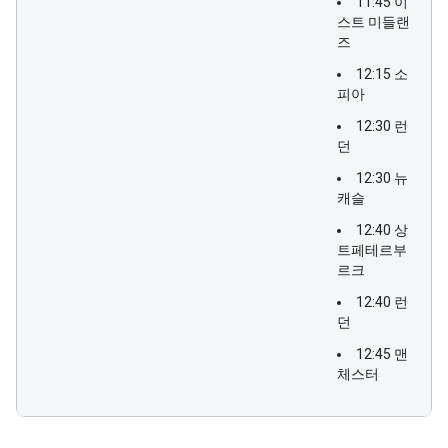
11:45 이
스트 미들랜
즈
12:15 소
피아
12:30 런
던
12:30 뉴
캐슬
12:40 상
트페테르부
르크
12:40 런
던
12:45 맨
체스터