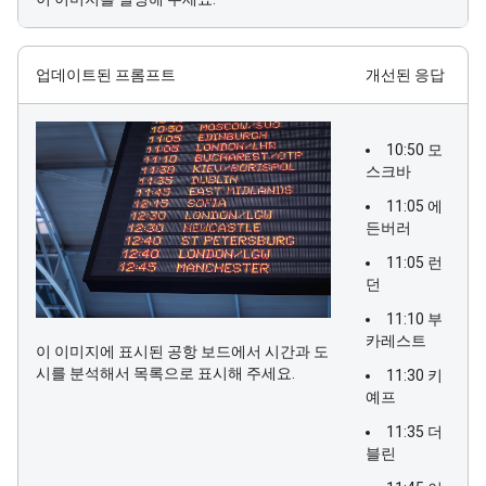
업데이트된 프롬프트
개선된 응답
10:50 모
스크바
11:05 에
든버러
11:05 런
던
11:10 부
카레스트
이 이미지에 표시된 공항 보드에서 시간과 도
시를 분석해서 목록으로 표시해 주세요.
11:30 키
예프
11:35 더
블린