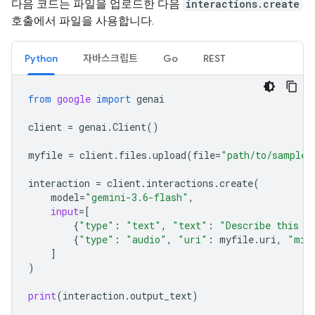
다음 코드는 파일을 업로드한 다음
interactions.create
호출에서 파일을 사용합니다.
Python
자바스크립트
Go
REST
from
google
import
genai
client
=
genai
.
Client
()
myfile
=
client
.
files
.
upload
(
file
=
"path/to/sample.
interaction
=
client
.
interactions
.
create
(
model
=
"gemini-3.6-flash"
,
input
=
[
{
"type"
:
"text"
,
"text"
:
"Describe this a
{
"type"
:
"audio"
,
"uri"
:
myfile
.
uri
,
"mim
]
)
print
(
interaction
.
output_text
)