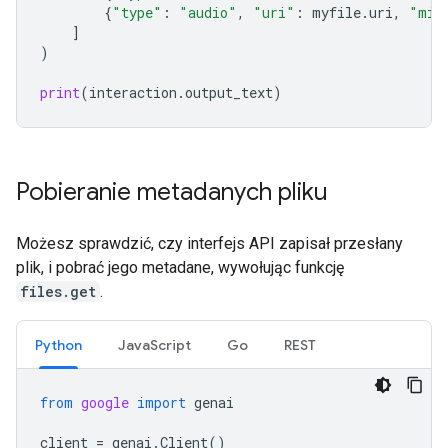
{
"type"
:
"audio"
,
"uri"
:
myfile
.
uri
,
"mim
]
)
print
(
interaction
.
output_text
)
Pobieranie metadanych pliku
Możesz sprawdzić, czy interfejs API zapisał przesłany
plik, i pobrać jego metadane, wywołując funkcję
files.get
.
Python
JavaScript
Go
REST
from
google
import
genai
client
=
genai
.
Client
()