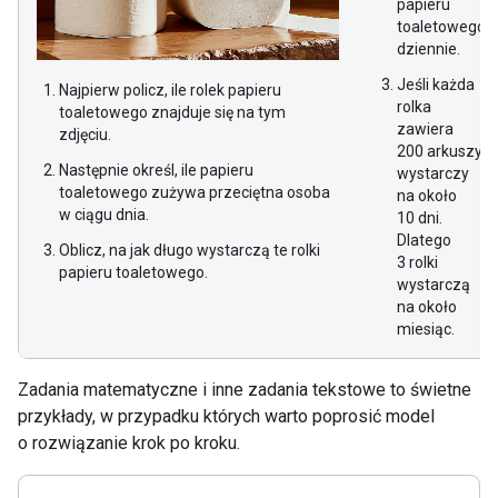
papieru
toaletowego
dziennie.
Jeśli każda
Najpierw policz, ile rolek papieru
rolka
toaletowego znajduje się na tym
zawiera
zdjęciu.
200 arkuszy,
Następnie określ, ile papieru
wystarczy
toaletowego zużywa przeciętna osoba
na około
w ciągu dnia.
10 dni.
Dlatego
Oblicz, na jak długo wystarczą te rolki
3 rolki
papieru toaletowego.
wystarczą
na około
miesiąc.
Zadania matematyczne i inne zadania tekstowe to świetne
przykłady, w przypadku których warto poprosić model
o rozwiązanie krok po kroku.