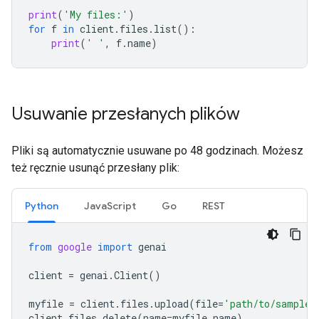
print
(
'My files:'
)
for
f
in
client
.
files
.
list
():
print
(
' '
,
f
.
name
)
Usuwanie przesłanych plików
Pliki są automatycznie usuwane po 48 godzinach. Możesz
też ręcznie usunąć przesłany plik:
Python
JavaScript
Go
REST
from
google
import
genai
client
=
genai
.
Client
()
myfile
=
client
.
files
.
upload
(
file
=
'path/to/sample.
client
.
files
.
delete
(
name
=
myfile
.
name
)