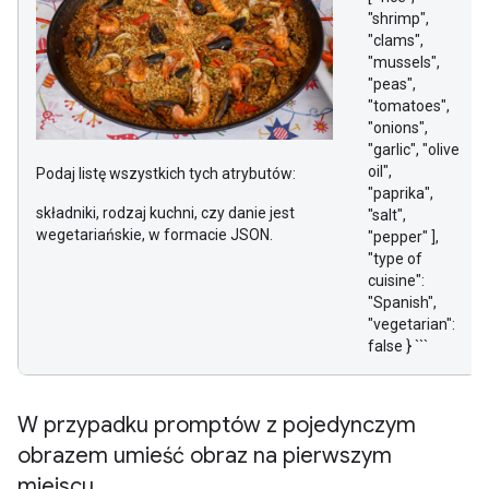
"shrimp",
"clams",
"mussels",
"peas",
"tomatoes",
"onions",
"garlic", "olive
oil",
Podaj listę wszystkich tych atrybutów:
"paprika",
składniki, rodzaj kuchni, czy danie jest
"salt",
wegetariańskie, w formacie JSON.
"pepper" ],
"type of
cuisine":
"Spanish",
"vegetarian":
false } ```
W przypadku promptów z pojedynczym
obrazem umieść obraz na pierwszym
miejscu