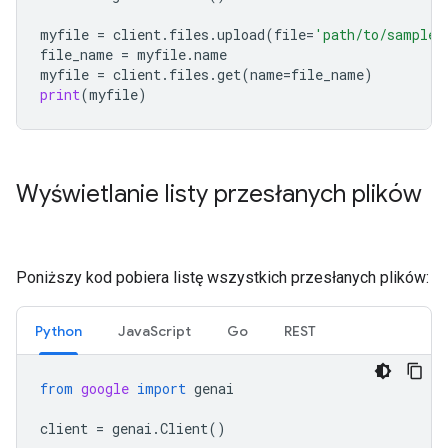
myfile
=
client
.
files
.
upload
(
file
=
'path/to/sample.
file_name
=
myfile
.
name
myfile
=
client
.
files
.
get
(
name
=
file_name
)
print
(
myfile
)
Wyświetlanie listy przesłanych plików
Poniższy kod pobiera listę wszystkich przesłanych plików:
Python
JavaScript
Go
REST
from
google
import
genai
client
=
genai
.
Client
()