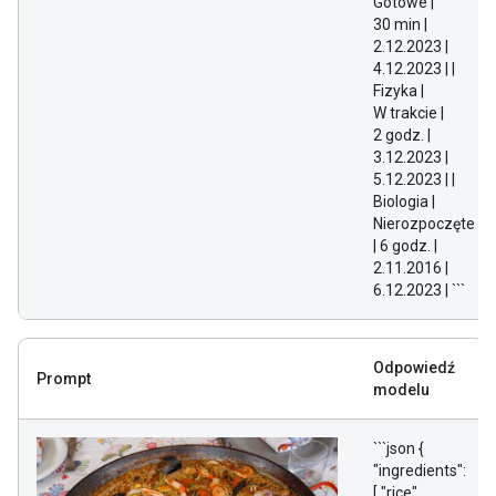
Gotowe |
30 min |
2.12.2023 |
4.12.2023 | |
Fizyka |
W trakcie |
2 godz. |
3.12.2023 |
5.12.2023 | |
Biologia |
Nierozpoczęte
| 6 godz. |
2.11.2016 |
6.12.2023 | ```
Odpowiedź
Prompt
modelu
```json {
"ingredients":
[ "rice",