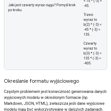
= 15 * (-3) =
Jaki jest czwarty wyraz ciągu? Pomyśl krok
-45.
po kroku.
Trzeci
wyraz to
b(2) * (-3) =
-45 * (-3) =
135.
Czwarty
wyraz to
b(3) * (-3) =
135 * (-3) =
-405.
Określanie formatu wyjściowego
Częstym problemem jest konieczność generowania danych
wyjściowych modelu w określonym formacie (np.
Markdown, JSON, HTML), zwłaszcza jeśli dane wyjściowe
modelu mają być wykorzystywane w dalszych zadaniach.