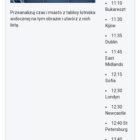
11:10
Bukareszt
Przeanalizuj czas i miasto z tablicy lotniska
widocznej na tym obrazie i utwórz z nich
11:30
listę.
Kijów
11:35
Dublin
11:45
East
Midlands
12:15
Sofia
12:30
Londyn
12:30
Newcastle
12:40 St
Petersburg
12:40