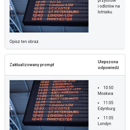
przylotów
i odlotów na
lotnisku.
Opisz ten obraz.
Ulepszona
Zaktualizowany prompt
odpowiedź
10:50
Moskwa
11:05
Edynburg
11:05
Londyn