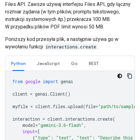
Files API. Zawsze używaj interfejsu Files API, gdy łączny
rozmiar żądania (w tym plików, promptu tekstowego,
instrukcji systemowych itp.) przekracza 100 MB.
W przypadku plików PDF limit wynosi 50 MB.
Poniższy kod przesyła plik, a następnie używa go w
wywołaniu funkcji
interactions.create
.
Python
JavaScript
Go
REST
from
google
import
genai
client
=
genai
.
Client
()
myfile
=
client
.
files
.
upload
(
file
=
"path/to/sample.
interaction
=
client
.
interactions
.
create
(
model
=
"gemini-3.6-flash"
,
input
=
[
{
"type"
:
"text"
,
"text"
:
"Describe this a