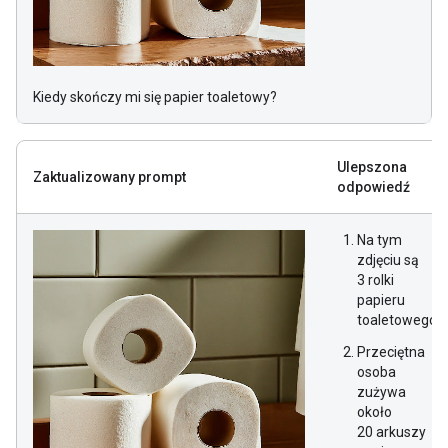
Kiedy skończy mi się papier toaletowy?
Ulepszona
Zaktualizowany prompt
odpowiedź
Na tym
zdjęciu są
3 rolki
papieru
toaletowego.
Przeciętna
osoba
zużywa
około
20 arkuszy