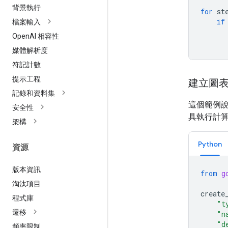
背景執行
for
st
if
檔案輸入
Open
AI 相容性
媒體解析度
符記計數
提示工程
建立圖
記錄和資料集
這個範例
安全性
具執行計
架構
Python
資源
版本資訊
from
g
淘汰項目
create
程式庫
"t
遷移
"n
"d
頻率限制