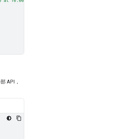
5 at 10:00 AM about Q3 planning."
,
,
 API，