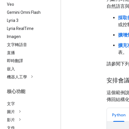
Veo
自然語言與
Gemini Omni Flash
採取
Lyria 3
或控
Lyria Real
Time
擴增
Imagen
文字轉語音
擴充
表。
直播
即時翻譯
請參閱下
嵌入
機器人工學
安排會
核心功能
這個範例
傳回結構
文字
圖片
Python
影片
文件