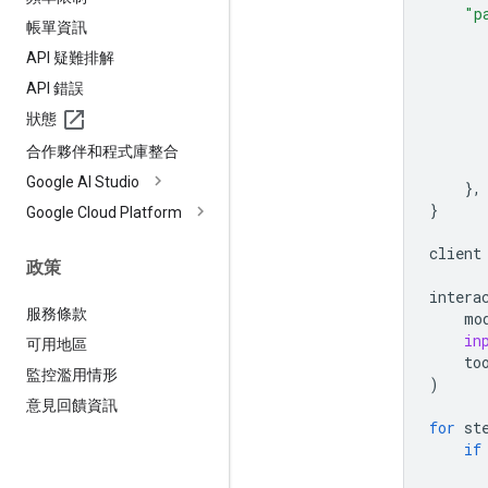
"p
帳單資訊
API 疑難排解
API 錯誤
狀態
合作夥伴和程式庫整合
Google AI Studio
},
}
Google Cloud Platform
client
政策
intera
服務條款
mo
in
可用地區
to
監控濫用情形
)
意見回饋資訊
for
st
if