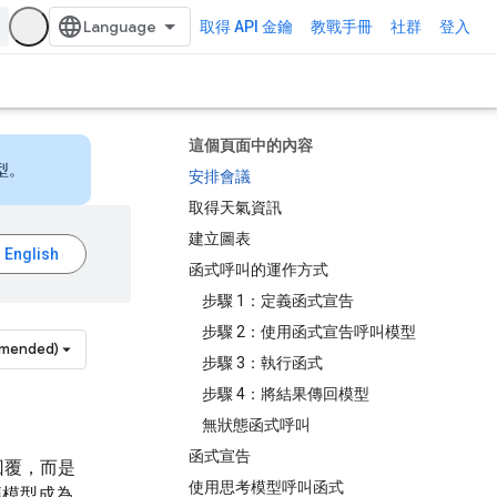
取得 API 金鑰
教戰手冊
社群
登入
這個頁面中的內容
型。
安排會議
取得天氣資訊
建立圖表
函式呼叫的運作方式
步驟 1：定義函式宣告
步驟 2：使用函式宣告呼叫模型
mmended)
步驟 3：執行函式
步驟 4：將結果傳回模型
無狀態函式呼叫
函式宣告
回覆，而是
使用思考模型呼叫函式
讓模型成為