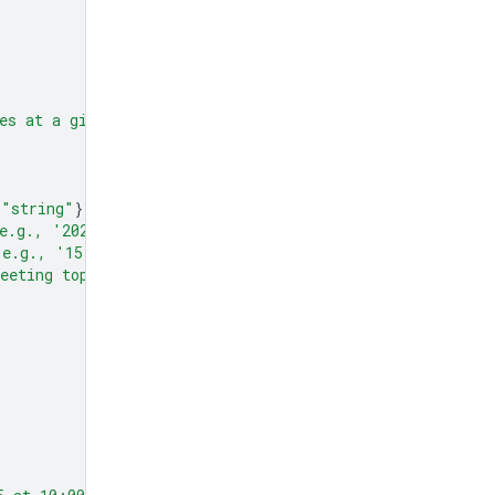
es at a given time and date."
,
"string"
}},
e.g., '2024-07-29')"
},
(e.g., '15:00')"
},
eeting topic."
},