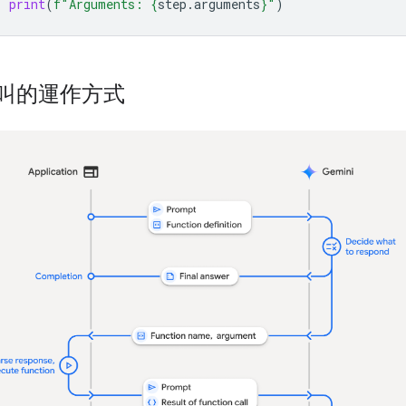
print
(
f
"Arguments: 
{
step
.
arguments
}
"
)
叫的運作方式