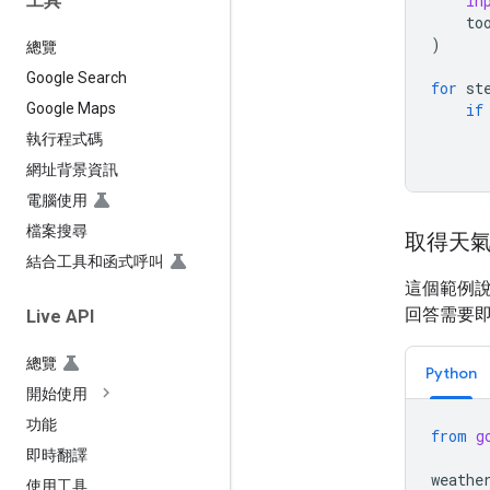
工具
in
to
)
總覽
Google Search
for
st
if
Google Maps
執行程式碼
網址背景資訊
電腦使用
檔案搜尋
取得天
結合工具和函式呼叫
這個範例說
回答需要
Live API
總覽
Python
開始使用
功能
from
g
即時翻譯
weathe
使用工具