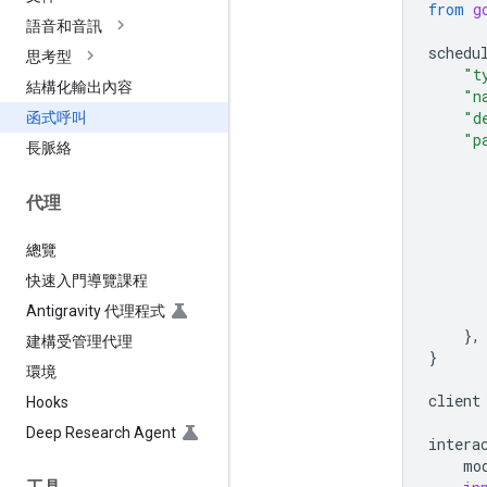
from
g
語音和音訊
schedu
思考型
"t
結構化輸出內容
"n
"d
函式呼叫
"p
長脈絡
代理
總覽
快速入門導覽課程
Antigravity 代理程式
},
建構受管理代理
}
環境
client
Hooks
Deep Research Agent
intera
mo