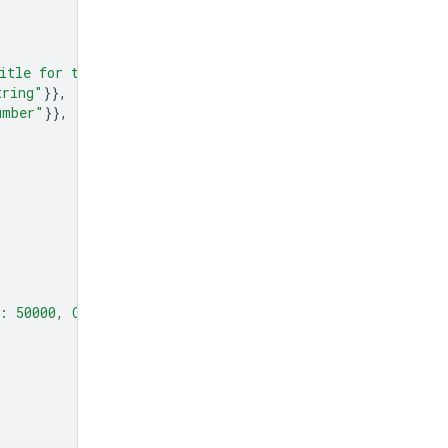
itle for the chart."
},
tring"
}},
umber"
}},
1: 50000, Q2: 75000, Q3: 60000."
,