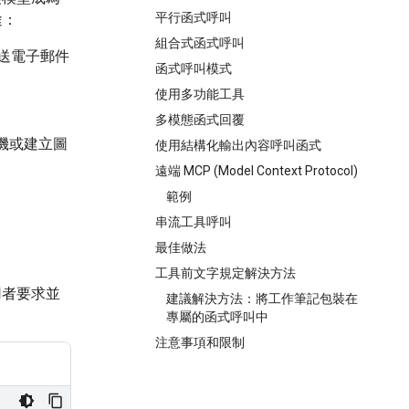
平行函式呼叫
途：
組合式函式呼叫
傳送電子郵件
函式呼叫模式
使用多功能工具
多模態函式回覆
機或建立圖
使用結構化輸出內容呼叫函式
遠端 MCP (Model Context Protocol)
範例
串流工具呼叫
最佳做法
工具前文字規定解決方法
用者要求並
建議解決方法：將工作筆記包裝在
專屬的函式呼叫中
注意事項和限制