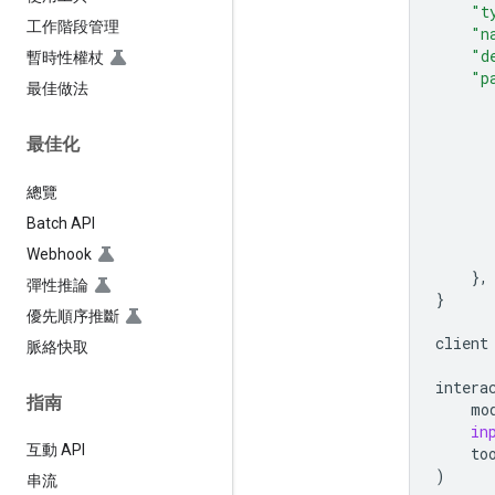
"t
工作階段管理
"n
"d
暫時性權杖
"p
最佳做法
最佳化
總覽
Batch API
Webhook
},
彈性推論
}
優先順序推斷
client
脈絡快取
intera
指南
mo
in
互動 API
to
)
串流