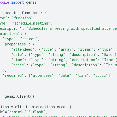
oogle
import
genai
le_meeting_function
=
{
ype"
:
"function"
,
ame"
:
"schedule_meeting"
,
escription"
:
"Schedules a meeting with specified attende
arameters"
:
{
"type"
:
"object"
,
"properties"
:
{
"attendees"
:
{
"type"
:
"array"
,
"items"
:
{
"type"
:
"date"
:
{
"type"
:
"string"
,
"description"
:
"Date (
"time"
:
{
"type"
:
"string"
,
"description"
:
"Time 
"topic"
:
{
"type"
:
"string"
,
"description"
:
"The m
},
"required"
:
[
"attendees"
,
"date"
,
"time"
,
"topic"
],
=
genai
.
Client
()
ction
=
client
.
interactions
.
create
(
del
=
"gemini-3.6-flash"
,