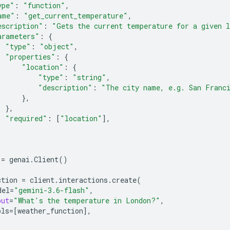
ype"
:
"function"
,
ame"
:
"get_current_temperature"
,
escription"
:
"Gets the current temperature for a given 
arameters"
:
{
"type"
:
"object"
,
"properties"
:
{
"location"
:
{
"type"
:
"string"
,
"description"
:
"The city name, e.g. San Franc
},
},
"required"
:
[
"location"
],
=
genai
.
Client
()
ction
=
client
.
interactions
.
create
(
del
=
"gemini-3.6-flash"
,
put
=
"What's the temperature in London?"
,
ols
=
[
weather_function
],