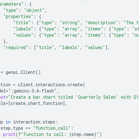
arameters"
:
{
"type"
:
"object"
,
"properties"
:
{
"title"
:
{
"type"
:
"string"
,
"description"
:
"The t
"labels"
:
{
"type"
:
"array"
,
"items"
:
{
"type"
:
"s
"values"
:
{
"type"
:
"array"
,
"items"
:
{
"type"
:
"n
},
"required"
:
[
"title"
,
"labels"
,
"values"
],
=
genai
.
Client
()
ction
=
client
.
interactions
.
create
(
del
=
"
;gemini-3.6-flash"
,
put
=
"Create a bar chart titled 'Quarterly Sales' with Q
ols
=
[
create_chart_function
],
ep
in
interaction
.
steps
:
step
.
type
==
"function_call"
:
print
(
f
"Function to call: 
{
step
.
name
}
"
)