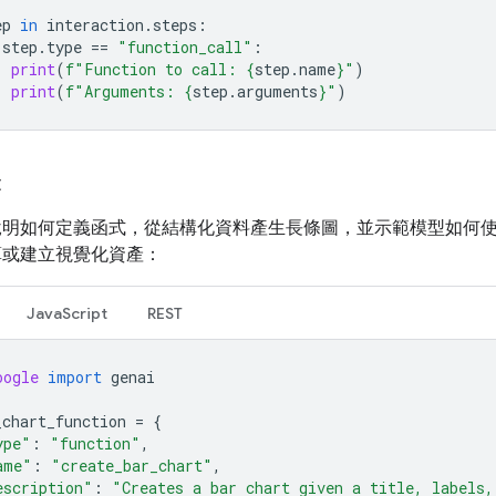
ep
in
interaction
.
steps
:
step
.
type
==
"function_call"
:
print
(
f
"Function to call: 
{
step
.
name
}
"
)
print
(
f
"Arguments: 
{
step
.
arguments
}
"
)
表
說明如何定義函式，從結構化資料產生長條圖，並示範模型如何
算或建立視覺化資產：
JavaScript
REST
oogle
import
genai
_chart_function
=
{
ype"
:
"function"
,
ame"
:
"create_bar_chart"
,
escription"
:
"Creates a bar chart given a title, labels,