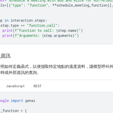
put
=
"Schedule a meeting with Bob and Alice for 03/14/202
ols
=
[{
"type"
:
"function"
,
**
schedule_meeting_function
}]
ep
in
interaction
.
steps
:
step
.
type
==
"function_call"
:
print
(
f
"Function to call: 
{
step
.
name
}
"
)
print
(
f
"Arguments: 
{
step
.
arguments
}
"
)
氣資訊
明如何定義函式，以便擷取特定地點的溫度資料，讓模型呼叫外部
即時或外部資訊的查詢。
JavaScript
REST
oogle
import
genai
r_function
=
{