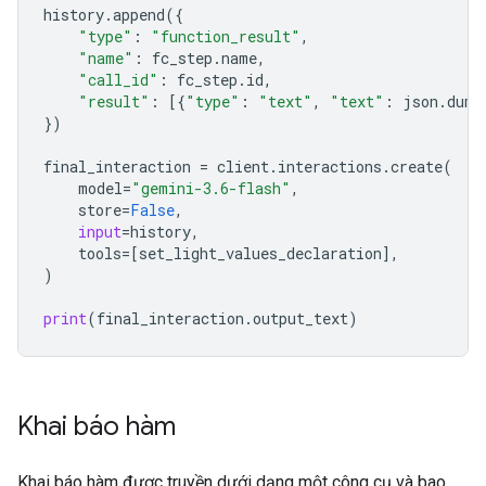
history
.
append
({
"type"
:
"function_result"
,
"name"
:
fc_step
.
name
,
"call_id"
:
fc_step
.
id
,
"result"
:
[{
"type"
:
"text"
,
"text"
:
json
.
dump
})
final_interactio
n 
=
client
.
interactions
.
create
(
model
=
"gemini-3.6-flash"
,
store
=
False
,
input
=
history
,
tools
=
[
set_light_values_declaration
],
)
print
(
final_interaction
.
output_text
)
Khai báo hàm
Khai báo hàm được truyền dưới dạng một công cụ và bao