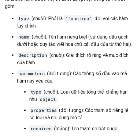
gồm:
type
(chuỗi): Phải là
"function"
đối với các hàm
tuỳ chỉnh.
name
(chuỗi): Tên hàm riêng biệt (sử dụng dấu gạch
dưới hoặc quy tắc viết hoa chữ cái đầu của từ thứ hai).
description
(chuỗi): Giải thích rõ ràng về mục đích
của hàm.
parameters
(đối tượng): Các thông số đầu vào mà
hàm này yêu cầu.
type
(chuỗi): Loại dữ liệu tổng thể, chẳng hạn
như
object
.
properties
(đối tượng): Các tham số riêng lẻ
có loại và nội dung mô tả.
required
(mảng): Tên tham số bắt buộc.