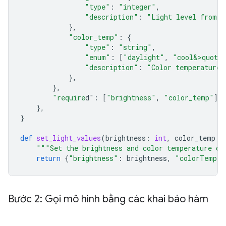
"type"
:
"integer"
,
"description"
:
"Light level from 0
},
"color_temp"
:
{
"type"
:
"string"
,
"enum"
:
[
"daylight"
,
"cool&>quot;
"description"
:
"Color temperature"
},
},
"require
d"
:
[
"brightness"
,
"color_temp"
],
},
}
def
set_light_values
(
brightness
:
int
,
color_temp
:
"""Set the brightness and color temperature of
return
{
"brightness"
:
brightness
,
"colorTemper
Bước 2: Gọi mô hình bằng các khai báo hàm