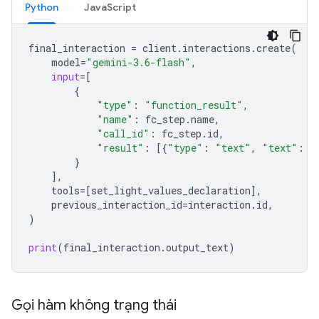
Python
JavaScript
final_interaction
=
client
.
interactions
.
create
(
model
=
"gemini-3.6-flash"
,
input
=
[
{
"type"
:
"function_result"
,
"name"
:
fc_step
.
name
,
"call_id"
:
fc_step
.
id
,
"result"
:
[{
"type"
:
"text"
,
"text"
:
j
}
],
tools
=
[
set_light_values_declarat
ion
],
previous_interaction_id
=
interaction
.
id
,
)
print
(
final_interaction
.
output_text
)
Gọi hàm không trạng thái