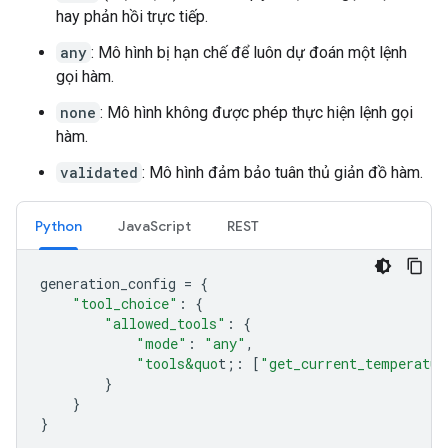
hay phản hồi trực tiếp.
any
: Mô hình bị hạn chế để luôn dự đoán một lệnh
gọi hàm.
none
: Mô hình không được phép thực hiện lệnh gọi
hàm.
validated
: Mô hình đảm bảo tuân thủ giản đồ hàm.
Python
JavaScript
REST
generation_config
=
{
"tool_choice"
:
{
"allowed_tools"
:
{
"mode"
:
"any"
,
"tools&quo
t;
:
[
"get_current_temperatur
}
}
}