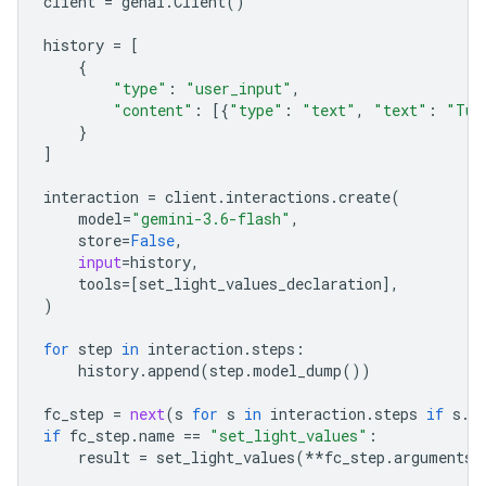
client
=
genai
.
Client
()
history
=
[
{
"type"
:
"user_input"
,
"content"
:
[{
"type"
:
"text"
,
"text"
:
"Tur
}
]
interaction
=
client
.
interactions
.
create
(
model
=
"gemini-3.6-flash"
,
store
=
False
,
input
=
history
,
tools
=
[
set_light_values_declaration
],
)
for
step
in
interaction
.
steps
:
history
.
append
(
step
.
model_dump
())
fc_step
=
next
(
s
for
s
in
interaction
.
steps
if
s
.
t
if
fc_step
.
name
==
"set_light_values"
:
result
=
set_light_values
(
**
fc_step
.
arguments
)