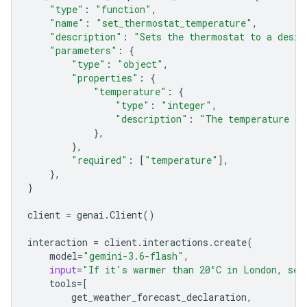
"type"
:
"function"
,
"name"
:
"set_thermostat_temperature"
,
"description"
:
"Sets the thermostat to a desir
"parameters"
:
{
"type"
:
"object"
,
"properties"
:
{
"temperature"
:
{
"type"
:
"integer"
,
"description"
:
"The temperature in
},
},
"required"
:
[
"temperature"
],
},
}
client
=
genai
.
Client
()
interaction
=
client
.
interactions
.
create
(
model
=
"gemini-3.6-flash"
,
input
=
"If it's warmer than 20°C in London, set
tools
=
[
get_weather_forecast_declaration
,