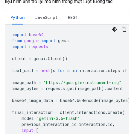
liệu hình ảnh trở lại mô hình trong một lượt tương tác:
Python
JavaScript
REST
import
base64
from
google
import
genai
import
requests
client
=
genai
.
Client
()
tool_call
=
next
(
s
for
s
in
interaction
.
steps
if
s
image_path
=
"https://goo.gle/instrument-img"
image_bytes
=
requests
.
get
(
image_path
)
.
content
base64_image_data
=
base64
.
b64encode
(
image_bytes
)
.
final_interaction
=
client
.
interactions
.
create
(
model
=
"gemini-3.6-flash"
,
previous_interaction_id
=
interaction
.
id
,
input
=
[