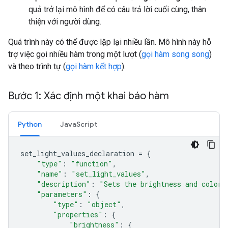
quả trở lại mô hình để có câu trả lời cuối cùng, thân
thiện với người dùng.
Quá trình này có thể được lặp lại nhiều lần. Mô hình này hỗ
trợ việc gọi nhiều hàm trong một lượt (
gọi hàm song song
)
và theo trình tự (
gọi hàm kết hợp
).
Bước 1: Xác định một khai báo hàm
Python
JavaScript
set_light_values_declaration
=
{
"type"
:
"function"
,
"name"
:
"set_light_values"
,
"description"
:
"Sets the brightness and color 
"parameters"
:
{
"type"
:
"object"
,
"properties"
:
{
"brightness"
:
{