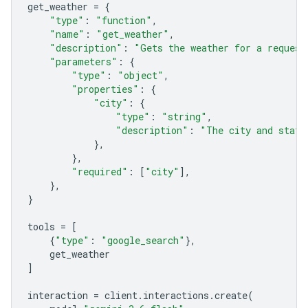
get_weather
=
{
"type"
:
"function"
,
"name"
:
"get_weather"
,
"description"
:
"Gets the weather for a request
"parameters"
:
{
"type"
:
"object"
,
"properties"
:
{
"city"
:
{
"type"
:
"string"
,
"description"
:
"The city and state
},
},
"required"
:
[
"city"
],
},
}
tools
=
[
{
"type"
:
"google_search"
},
get_weather
]
interaction
=
client
.
interactions
.
create
(