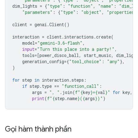
dim_lights
=
{
"type"
:
"function"
,
"name"
:
"dim_li
"parameters"
:
{
"type"
:
"object"
,
"properties"
client
=
genai
.
Client
()
interaction
=
client
.
interactions
.
create
(
model
=
"gemini-3.6-flash"
,
input
=
"Turn this place into a party!"
,
tools
=
[
power_disco_ball
,
start_music
,
dim_ligh
generation_config
=
{
"tool_choice"
:
"any"
},
)
for
step
in
interaction
.
steps
:
if
step
.
type
==
"function_call"
:
args
=
", "
.
join
(
f
"
{
key
}
=
{
val
}
"
for
key
,
v
print
(
f
"
{
step
.
name
}
(
{
args
}
)"
)
Gọi hàm thành phần