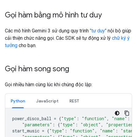
Gọi hàm bằng mô hình tư duy
Các mô hình Gemini 3 sử dụng quy trình
"tư duy"
nội bộ giúp
cải thiện chức năng gọi. Các SDK sẽ tự động xử lý
chữ ký ý
tưởng
cho bạn.
Gọi hàm song song
Gọi nhiều hàm cùng lúc khi chúng độc lập:
Python
JavaScript
REST
power_disco_ball
=
{
"type"
:
"function"
,
"name"
:
"
"parameters"
:
{
"type"
:
"object"
,
"properties"
start_music
=
{
"type"
:
"function"
,
"name"
:
"start
"parameters"
:
{
"type"
:
"object"
,
"properties"