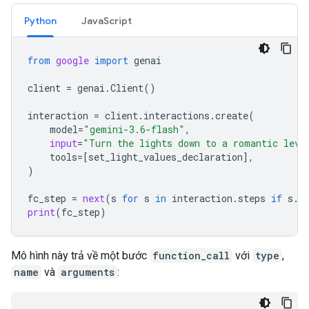
Python
JavaScript
from
google
import
genai
client
=
genai
.
Client
()
interaction
=
client
.
interactions
.
create
(
model
=
"gemini-3.6-flash"
,
input
=
"Turn the lights down to a romantic leve
tools
=
[
set_light_values_declaration
],
)
fc_step
=
next
(
s
for
s
in
interaction
.
steps
if
s
.
t
print
(
fc_step
)
Mô hình này trả về một bước
function_call
với
type
,
name
và
arguments
: