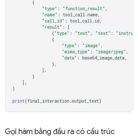
{
"type"
:
"function_result"
,
"name"
:
tool_call
.
name
,
"call_id"
:
tool_call
.
id
,
"result"
:
[
{
"type"
:
"text"
,
"text"
:
"instrum
{
"type"
:
"image"
,
"mime_type
"
:
"image/jpeg"
,
"data"
:
base64_image_data
,
},
],
}
],
)
print
(
final_interaction
.
output_text
)
Gọi hàm bằng đầu ra có cấu trúc