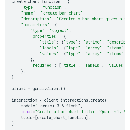
create_chart_function
=
{
"type"
:
"function"
,
"name"
:
"create_bar_chart"
,
"description"
:
"Creates a bar chart given a ti
"parameters"
:
{
"type"
:
"object"
,
"properties"
:
{
"title"
:
{
"type"
:
"string"
,
"descript
"labels"
:
{
"type"
:
"array"
,
"items"
:
"values"
:
{
"type"
:
"array"
,
"items"
:
},
"required"
:
[
"title"
,
"labels"
,
"values"
]
},
}
client
=
genai
.
Client
()
interaction
=
client
.
interactions
.
create
(
model
=
"
;gemini-3.6-flash"
,
input
=
"Create a bar chart titled 'Quarterly Sa
tools
=
[
create_chart_function
],
)