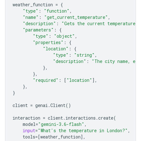
weather_function
=
{
"type"
:
"function"
,
"name"
:
"get_current_temperature"
,
"description"
:
"Gets the current temperature f
"parameters"
:
{
"type"
:
"object"
,
"properties"
:
{
"location"
:
{
"type"
:
"string"
,
"description"
:
"The city name, e.g
},
},
"required"
:
[
"location"
],
},
}
client
=
genai
.
Client
()
interaction
=
client
.
interactions
.
create
(
model
=
"gemini-3.6-flash"
,
input
=
"What's the temperature in London?"
,
tools
=
[
weather_function
],