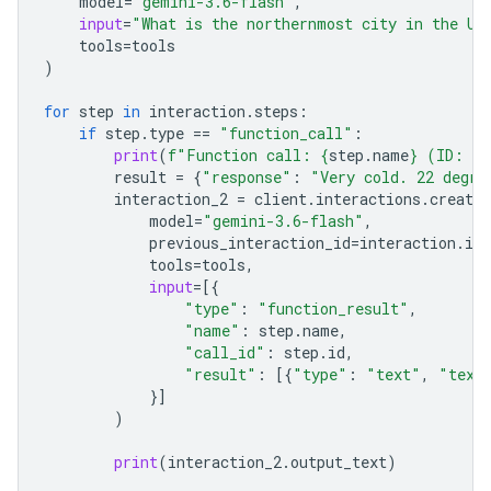
model
=
"gemini-3.6-flash"
,
input
=
"What is the northernmost city in the Un
tools
=
tools
)
for
step
in
interaction
.
steps
:
if
step
.
type
==
"function_call"
:
print
(
f
"Function call: 
{
step
.
name
}
 (ID: 
{
s
result
=
{
"response"
:
"Very cold. 22 degre
interaction_2
=
client
.
interactions
.
create
model
=
"gemini-3.6-flash"
,
previous_interaction_id
=
interaction
.
id
,
tools
=
tools
,
input
=
[{
"type"
:
"function_result"
,
"name"
:
step
.
name
,
"call_id"
:
step
.
id
,
"result"
:
[{
"type"
:
"text"
,
"text
}]
)
print
(
interaction_2
.
output_text
)