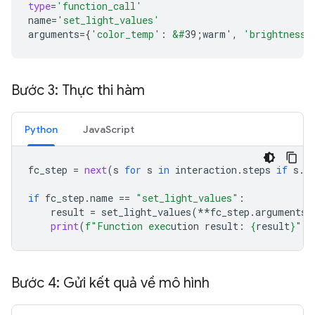
type
=
'function_call'
name
=
'set_light_values'
arguments
=
{
'color_temp'
:
&#
39;warm'
,
'brightness'
Bước 3: Thực thi hàm
Python
JavaScript
fc_step
=
next
(
s
for
s
in
interaction
.
steps
if
s
.
t
if
fc_step
.
name
==
"set_light_values"
:
result
=
set_light_values
(
**
fc_step
.
arguments
)
print
(
f
"Function exec
ution result: 
{
result
}
"
)
Bước 4: Gửi kết quả về mô hình