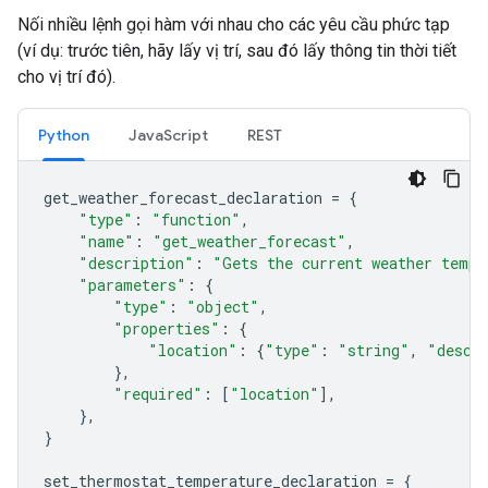
Nối nhiều lệnh gọi hàm với nhau cho các yêu cầu phức tạp
(ví dụ: trước tiên, hãy lấy vị trí, sau đó lấy thông tin thời tiết
cho vị trí đó).
Python
JavaScript
REST
get_weather_forecast_declaration
=
{
"type"
:
"function"
,
"name"
:
"get_weather_forecast"
,
"description"
:
"Gets the current weather tempe
"parameters"
:
{
"type"
:
"object"
,
"properties"
:
{
"location"
:
{
"type"
:
"string"
,
"descr
},
"required"
:
[
"location"
],
},
}
set_thermostat_temperature_declaration
=
{