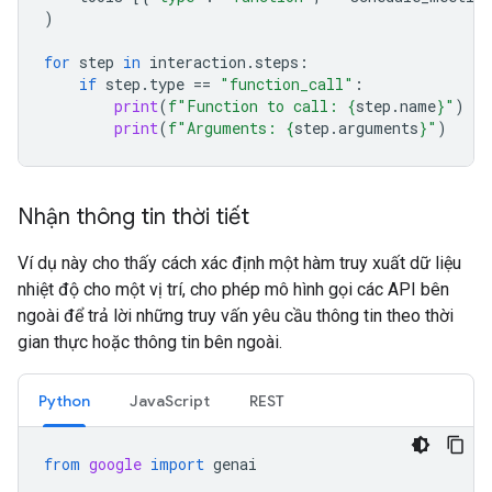
)
for
step
in
interaction
.
steps
:
if
step
.
type
==
"function_call"
:
print
(
f
"Function to call: 
{
step
.
name
}
"
)
print
(
f
"Arguments: 
{
step
.
arguments
}
"
)
Nhận thông tin thời tiết
Ví dụ này cho thấy cách xác định một hàm truy xuất dữ liệu
nhiệt độ cho một vị trí, cho phép mô hình gọi các API bên
ngoài để trả lời những truy vấn yêu cầu thông tin theo thời
gian thực hoặc thông tin bên ngoài.
Python
JavaScript
REST
from
google
import
genai