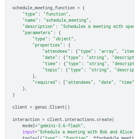
schedule_meeting_function
=
{
"type"
:
"function"
,
"name"
:
"schedule_meeting"
,
"description"
:
"Schedules a meeting with speci
"parameters"
:
{
"type"
:
"object"
,
"properties"
:
{
"attendees"
:
{
"type"
:
"array"
,
"items
"date"
:
{
"type"
:
"string"
,
"descripti
"time"
:
{
"type"
:
"string"
,
"descripti
"topic"
:
{
"type"
:
"string"
,
"descript
},
"required"
:
[
"attendees"
,
"date"
,
"time"
,
},
}
client
=
genai
.
Client
()
interaction
=
client
.
interactions
.
create
(
model
=
"gemini-3.6-flash"
,
input
=
"Schedule a meeting with Bob and Alice f
tools
=
[{
"type"
:
"function"
,
**
schedule_meeting