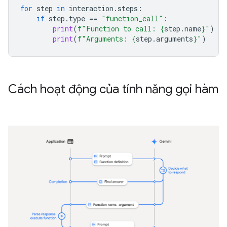
for
step
in
interaction
.
steps
:
if
step
.
type
==
"function_call"
:
print
(
f
"Function to call: 
{
step
.
name
}
"
)
print
(
f
"Arguments: 
{
step
.
arguments
}
"
)
Cách hoạt động của tính năng gọi hàm