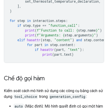
set_ther
mostat_temperature_declaration
,
],
)
for
step
in
interaction
.
steps
:
if
step
.
type
==
"function_call"
:
print
(
f
"Function to call: 
{
step
.
name
}
"
)
print
(
f
"Arguments: 
{
step
.
arguments
}
"
)
elif
hasattr
(
step
,
"content"
)
and
step
.
content
for
part
in
step
.
content
:
if
hasattr
(
part
,
"text"
):
print
(
part
.
text
)
Chế độ gọi hàm
Kiểm soát cách mô hình sử dụng các công cụ bằng cách sử
dụng
tool_choice
trong
generation_config
:
auto
(Mặc định): Mô hình quyết định có gọi một hàm