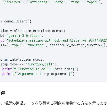
"required"
:
[
"attendees"
,
"date"
,
"time"
,
"topic"
],
=
genai
.
Client
()
ction
=
client
.
interactions
.
create
(
del
=
"gemini-3.6-flash"
,
put
=
"Schedule a meeting with Bob and Alice for 03/14/202
ols
=
[{
"type"
:
"function"
,
**
schedule_meeting_function
}]
ep
in
interaction
.
steps
:
step
.
type
==
"function_call"
:
print
(
f
"Function to call: 
{
step
.
name
}
"
)
print
(
f
"Arguments: 
{
step
.
arguments
}
"
)
取得
は、場所の気温データを取得する関数を定義する方法を示しま