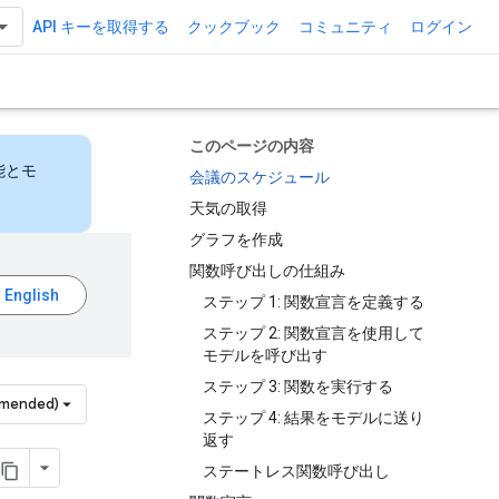
API キーを取得する
クックブック
コミュニティ
ログイン
このページの内容
能とモ
会議のスケジュール
天気の取得
グラフを作成
関数呼び出しの仕組み
ステップ 1: 関数宣言を定義する
ステップ 2: 関数宣言を使用して
モデルを呼び出す
ステップ 3: 関数を実行する
mmended)
ステップ 4: 結果をモデルに送り
返す
ステートレス関数呼び出し