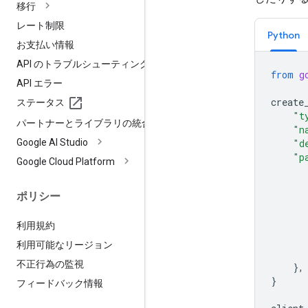
移行
レート制限
Python
お支払い情報
API のトラブルシューティング
from
g
API エラー
create
ステータス
"t
パートナーとライブラリの統合
"n
Google AI Studio
"d
"p
Google Cloud Platform
ポリシー
利用規約
利用可能なリージョン
不正行為の監視
},
}
フィードバック情報