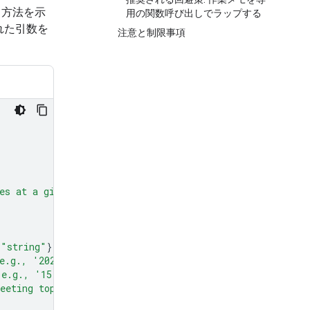
る方法を示
用の関数呼び出しでラップする
れた引数を
注意と制限事項
es at a given time and date."
,
"string"
}},
e.g., '2024-07-29')"
},
(e.g., '15:00')"
},
eeting topic."
},