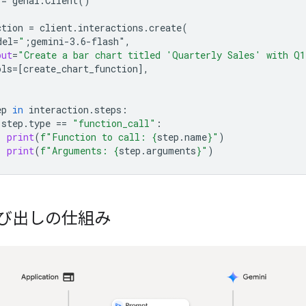
=
genai
.
Client
()
ction
=
client
.
interactions
.
create
(
del
=
"
;gemini-3.6-flash"
,
put
=
"Create a bar chart titled 'Quarterly Sales' with Q
ols
=
[
create_chart_function
],
ep
in
interaction
.
steps
:
step
.
type
==
"function_call"
:
print
(
f
"Function to call: 
{
step
.
name
}
"
)
print
(
f
"Arguments: 
{
step
.
arguments
}
"
)
び出しの仕組み