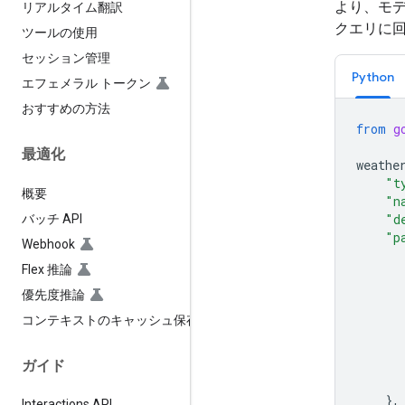
より、モデ
リアルタイム翻訳
クエリに
ツールの使用
セッション管理
Python
エフェメラル トークン
おすすめの方法
from
g
最適化
weathe
"t
概要
"n
"d
バッチ API
"p
Webhook
Flex 推論
優先度推論
コンテキストのキャッシュ保存
ガイド
},
Interactions API