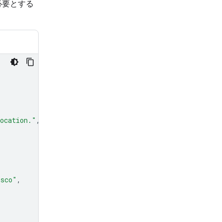
必要とする
location."
,
isco"
,