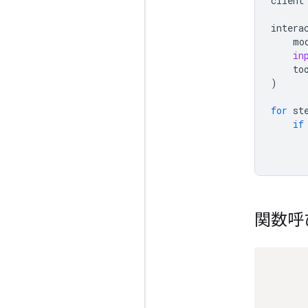
client
intera
mo
in
to
)
for
st
if
関数呼