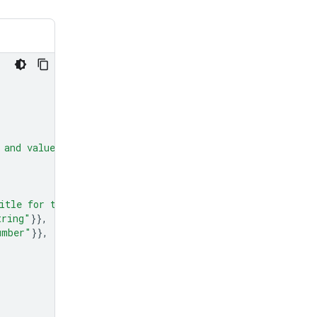
 and values."
,
itle for the chart."
},
tring"
}},
umber"
}},