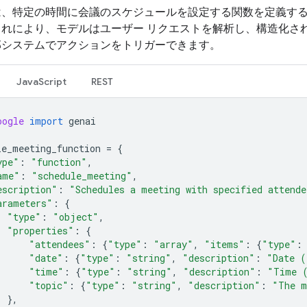
は、特定の時間に会議のスケジュールを設定する関数を定義す
これにより、モデルはユーザー リクエストを解析し、構造化さ
部システムでアクションをトリガーできます。
JavaScript
REST
oogle
import
genai
le_meeting_function
=
{
ype"
:
"function"
,
ame"
:
"schedule_meeting"
,
escription"
:
"Schedules a meeting with specified attende
arameters"
:
{
"type"
:
"object"
,
"properties"
:
{
"attendees"
:
{
"type"
:
"array"
,
"items"
:
{
"type"
:
"date"
:
{
"type"
:
"string"
,
"description"
:
"Date (
"time"
:
{
"type"
:
"string"
,
"description"
:
"Time 
"topic"
:
{
"type"
:
"string"
,
"description"
:
"The m
},