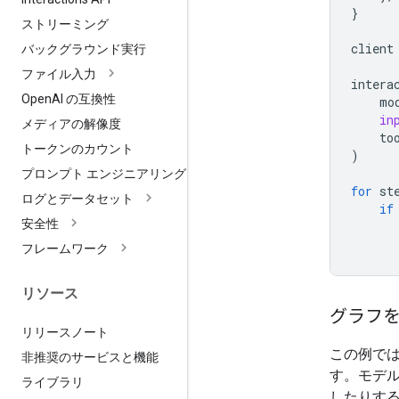
}
ストリーミング
client
バックグラウンド実行
ファイル入力
intera
Open
AI の互換性
mo
in
メディアの解像度
to
トークンのカウント
)
プロンプト エンジニアリング
for
st
ログとデータセット
if
安全性
フレームワーク
リソース
グラフ
リリースノート
この例で
非推奨のサービスと機能
す。モデ
ライブラリ
したりす