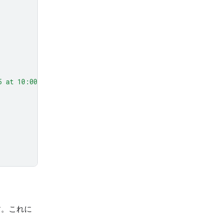
5 at 10:00 AM about Q3 planning."
,
,
す。これに