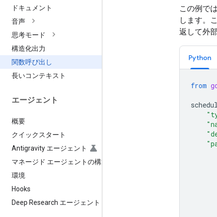
この例で
ドキュメント
します。
音声
返して外
思考モード
構造化出力
Python
関数呼び出し
長いコンテキスト
from
g
エージェント
schedu
"t
概要
"n
"d
クイックスタート
"p
Antigravity エージェント
マネージド エージェントの構築
環境
Hooks
Deep Research エージェント