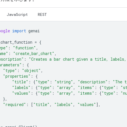
JavaScript
REST
oogle
import
genai
_chart_function
=
{
ype"
:
"function"
,
ame"
:
"create_bar_chart"
,
escription"
:
"Creates a bar chart given a title, labels,
arameters"
:
{
"type"
:
"object"
,
"properties"
:
{
"title"
:
{
"type"
:
"string"
,
"description"
:
"The t
"labels"
:
{
"type"
:
"array"
,
"items"
:
{
"type"
:
"s
"values"
:
{
"type"
:
"array"
,
"items"
:
{
"type"
:
"n
},
"required"
:
[
"title"
,
"labels"
,
"values"
],