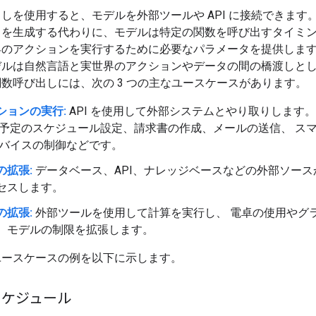
しを使用すると、モデルを外部ツールや API に接続できます。
スを生成する代わりに、モデルは特定の関数を呼び出すタイミ
界のアクションを実行するために必要なパラメータを提供します
デルは自然言語と実世界のアクションやデータの間の橋渡しと
数呼び出しには、次の 3 つの主なユースケースがあります。
ションの実行:
API を使用して外部システムとやり取りします
 予定のスケジュール設定、請求書の作成、メールの送信、 ス
デバイスの制御などです。
の拡張:
データベース、API、ナレッジベースなどの外部ソース
セスします。
の拡張:
外部ツールを使用して計算を実行し、 電卓の使用やグ
、モデルの制限を拡張します。
ユースケースの例を以下に示します。
スケジュール