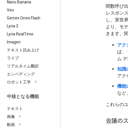
Nano Banana
関数呼び出
Veo
レスポン
Gemini Omni Flash
し、実世
Lyria 3
より、モ
きます。関
Lyria Real
Time
Imagen
アク
テキスト読み上げ
ば、
ライブ
ム 
リアルタイム翻訳
知識
エンベディング
アク
ロボット工学
機能
など
中核となる機能
これらの
テキスト
画像
会議の
動画