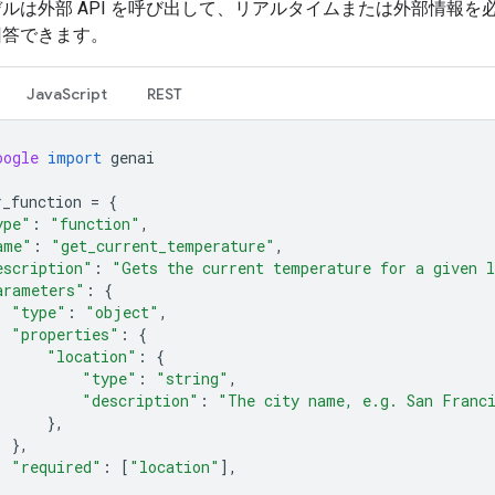
ルは外部 API を呼び出して、リアルタイムまたは外部情報を
回答できます。
JavaScript
REST
oogle
import
genai
r_function
=
{
ype"
:
"function"
,
ame"
:
"get_current_temperature"
,
escription"
:
"Gets the current temperature for a given 
arameters"
:
{
"type"
:
"object"
,
"properties"
:
{
"location"
:
{
"type"
:
"string"
,
"description"
:
"The city name, e.g. San Franc
},
},
"required"
:
[
"location"
],