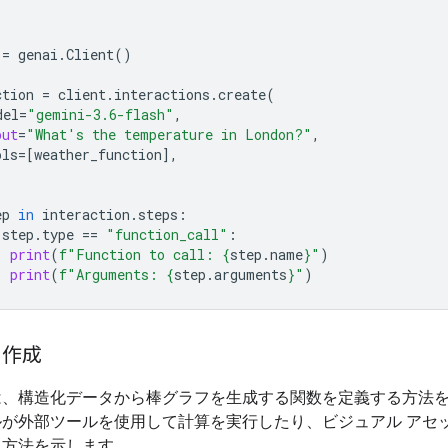
=
genai
.
Client
()
ction
=
client
.
interactions
.
create
(
del
=
"gemini-3.6-flash"
,
put
=
"What's the temperature in London?"
,
ols
=
[
weather_function
],
ep
in
interaction
.
steps
:
step
.
type
==
"function_call"
:
print
(
f
"Function to call: 
{
step
.
name
}
"
)
print
(
f
"Arguments: 
{
step
.
arguments
}
"
)
を作成
は、構造化データから棒グラフを生成する関数を定義する方法
ルが外部ツールを使用して計算を実行したり、ビジュアル アセ
る方法を示します。