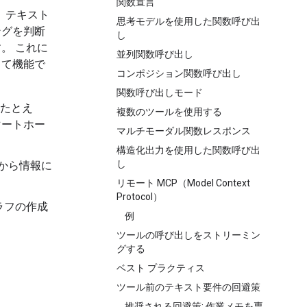
関数宣言
 テキスト
思考モデルを使用した関数呼び出
ングを判断
し
。 これに
並列関数呼び出し
して機能で
コンポジション関数呼び出し
関数呼び出しモード
。たとえ
複数のツールを使用する
マートホー
マルチモーダル関数レスポンス
構造化出力を使用した関数呼び出
し
から情報に
リモート MCP（Model Context
Protocol）
ラフの作成
例
ツールの呼び出しをストリーミン
グする
ベスト プラクティス
ツール前のテキスト要件の回避策
推奨される回避策: 作業メモを専