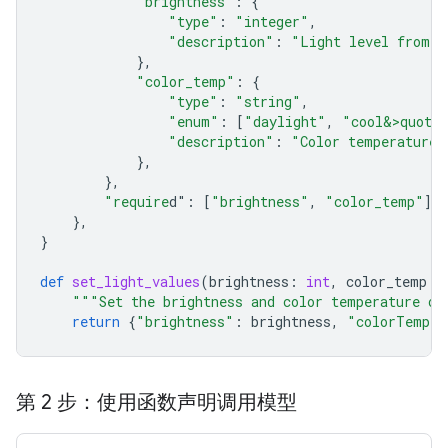
"brightness"
:
{
"type"
:
"integer"
,
"description"
:
"Light level from 0
},
"color_temp"
:
{
"type"
:
"string"
,
"enum"
:
[
"daylight"
,
"cool&>quot;
"description"
:
"Color temperature"
},
},
"require
d"
:
[
"brightness"
,
"color_temp"
],
},
}
def
set_light_values
(
brightness
:
int
,
color_temp
:
"""Set the brightness and color temperature of
return
{
"brightness"
:
brightness
,
"colorTemper
第 2 步：使用函数声明调用模型