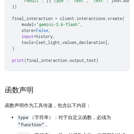
"result"
:
[{
"type"
:
"text"
,
"text"
:
json
.
dump
})
final_interactio
n 
=
client
.
interactions
.
create
(
model
=
"gemini-3.6-flash"
,
store
=
False
,
input
=
history
,
tools
=
[
set_light_values_declaration
],
)
print
(
final_interaction
.
output_text
)
函数声明
函数声明作为工具传递，包含以下内容：
type
（字符串）：对于自定义函数，必须为
"function"
。