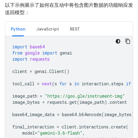
以下示例展示了如何在互动中将包含图片数据的功能响应发
送回模型：
Python
JavaScript
REST
import
base64
from
google
import
genai
import
requests
client
=
genai
.
Client
()
tool_call
=
next
(
s
for
s
in
interaction
.
steps
if
s
image_path
=
"https://goo.gle/instrument-img"
image_bytes
=
requests
.
get
(
image_path
)
.
content
base64_image_data
=
base64
.
b64encode
(
image_bytes
)
.
final_interaction
=
client
.
interactions
.
create
(
model
=
"gemini-3.6-flash"
,