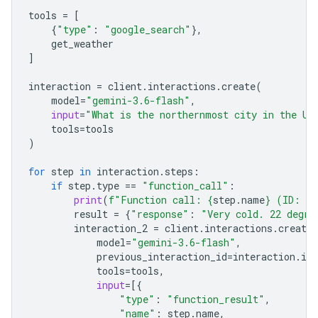
tools
=
[
{
"type"
:
"google_search"
},
get_weather
]
interaction
=
client
.
interactions
.
create
(
model
=
"gemini-3.6-flash"
,
input
=
"What is the northernmost city in the Un
tools
=
tools
)
for
step
in
interaction
.
steps
:
if
step
.
type
==
"function_call"
:
print
(
f
"Function call: 
{
step
.
name
}
 (ID: 
{
s
result
=
{
"response"
:
"Very cold. 22 degre
interaction_2
=
client
.
interactions
.
create
model
=
"gemini-3.6-flash"
,
previous_interaction_id
=
interaction
.
id
,
tools
=
tools
,
input
=
[{
"type"
:
"function_result"
,
"name"
:
step
.
name
,