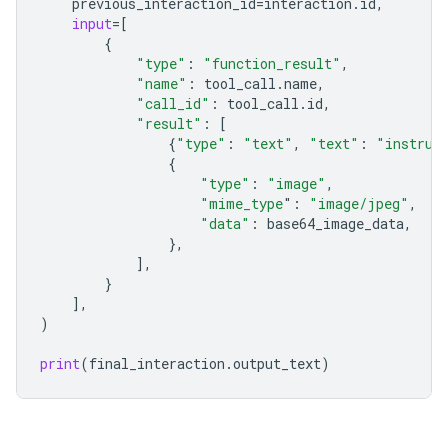
previous_interaction_id
=
interaction
.
id
,
input
=
[
{
"type"
:
"function_result"
,
"name"
:
tool_call
.
name
,
"call_id"
:
tool_call
.
id
,
"result"
:
[
{
"type"
:
"text"
,
"text"
:
"instrum
{
"type"
:
"image"
,
"mime_type
"
:
"image/jpeg"
,
"data"
:
base64_image_data
,
},
],
}
],
)
print
(
final_interaction
.
output_text
)