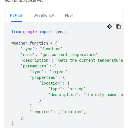
Python
JavaScript
REST
from
google
import
genai
weather_function
=
{
"type"
:
"function"
,
"name"
:
"get_current_temperature"
,
"description"
:
"Gets the current temperature f
"parameters"
:
{
"type"
:
"object"
,
"properties"
:
{
"location"
:
{
"type"
:
"string"
,
"description"
:
"The city name, e.g
},
},
"required"
:
[
"location"
],
},
}