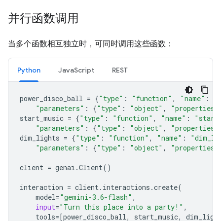
并行函数调用
当多个函数相互独立时，可同时调用这些函数：
Python
JavaScript
REST
power_disco_ball
=
{
"type"
:
"function"
,
"name"
:
"
"parameters"
:
{
"type"
:
"object"
,
"properties"
start_music
=
{
"type"
:
"function"
,
"name"
:
"start
"parameters"
:
{
"type"
:
"object"
,
"properties"
dim_lights
=
{
"type"
:
"function"
,
"name"
:
"dim_li
"parameters"
:
{
"type"
:
"object"
,
"properties"
client
=
genai
.
Client
()
interaction
=
client
.
interactions
.
create
(
model
=
"gemini-3.6-flash"
,
input
=
"Turn this place into a party!"
,
tools
=
[
power_disco_ball
,
start_music
,
dim_ligh