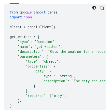
from
google
import
genai
import
json
client
=
genai
.
Client
()
get_weather
=
{
"type"
:
"function"
,
"name"
:
"get_weather"
,
"description"
:
"Gets the weather for a request
"parameters"
:
{
"type"
:
"object"
,
"properties"
:
{
"city"
:
{
"type"
:
"string"
,
"description"
:
"The city and state
},
},
"required"
:
[
"city"
],
},
}