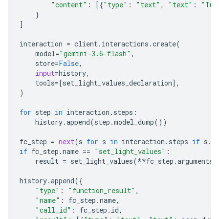
"content"
:
[{
"type"
:
"text"
,
"text"
:
"Tur
}
]
interaction
=
client
.
interactions
.
create
(
model
=
"gemini-3.6-flash"
,
store
=
False
,
input
=
history
,
tools
=
[
set_light_values_declaration
],
)
for
step
in
interaction
.
steps
:
history
.
append
(
step
.
model_dump
())
fc_step
=
next
(
s
for
s
in
interaction
.
steps
if
s
.
t
if
fc_step
.
name
==
"set_light_values"
:
result
=
set_light_values
(
**
fc_step
.
arguments
)
history
.
append
({
"type"
:
"function_result"
,
"name"
:
fc_step
.
name
,
"call_id"
:
fc_step
.
id
,