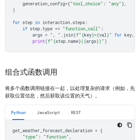
generation_config
=
{
"tool_choice"
:
"any"
},
)
for
step
in
interaction
.
steps
:
if
step
.
type
==
"function_call"
:
args
=
", "
.
join
(
f
"
{
key
}
=
{
val
}
"
for
key
,
v
print
(
f
"
{
step
.
name
}
(
{
args
}
)"
)
组合式函数调用
将多个函数调用链接在一起，以处理复杂的请求（例如，先
获取位置信息，然后获取该位置的天气）。
Python
JavaScript
REST
get_weather_forecast_declaration
=
{
"type"
:
"function"
,