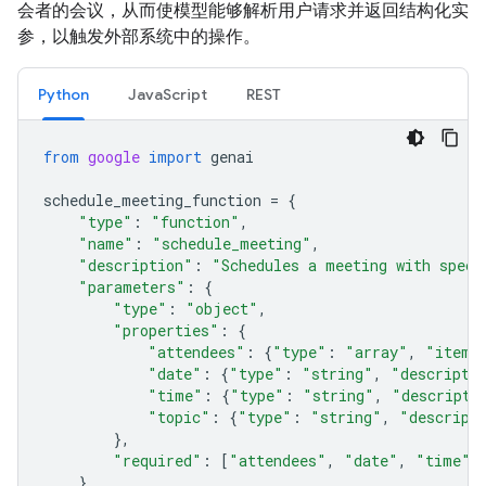
会者的会议，从而使模型能够解析用户请求并返回结构化实
参，以触发外部系统中的操作。
Python
JavaScript
REST
from
google
import
genai
schedule_meeting_function
=
{
"type"
:
"function"
,
"name"
:
"schedule_meeting"
,
"description"
:
"Schedules a meeting with speci
"parameters"
:
{
"type"
:
"object"
,
"properties"
:
{
"attendees"
:
{
"type"
:
"array"
,
"items
"date"
:
{
"type"
:
"string"
,
"descripti
"time"
:
{
"type"
:
"string"
,
"descripti
"topic"
:
{
"type"
:
"string"
,
"descript
},
"required"
:
[
"attendees"
,
"date"
,
"time"
,
},