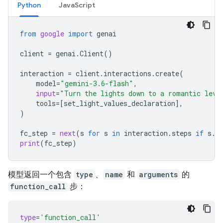
Python
JavaScript
from
google
import
genai
client
=
genai
.
Client
()
interaction
=
client
.
interactions
.
create
(
model
=
"gemini-3.6-flash"
,
input
=
"Turn the lights down to a romantic leve
tools
=
[
set_light_values_declaration
],
)
fc_step
=
next
(
s
for
s
in
interaction
.
steps
if
s
.
t
print
(
fc_step
)
模型返回一个包含
type
、
name
和
arguments
的
function_call
步：
type
=
'function_call'