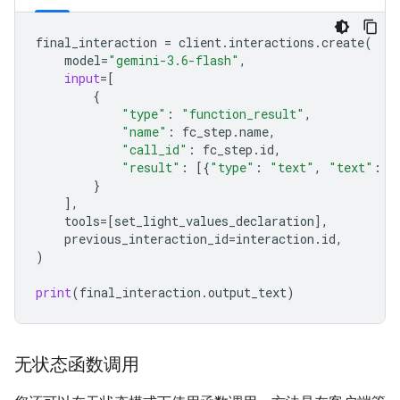
final_interaction
=
client
.
interactions
.
create
(
model
=
"gemini-3.6-flash"
,
input
=
[
{
"type"
:
"function_result"
,
"name"
:
fc_step
.
name
,
"call_id"
:
fc_step
.
id
,
"result"
:
[{
"type"
:
"text"
,
"text"
:
j
}
],
tools
=
[
set_light_values_declarat
ion
],
previous_interaction_id
=
interaction
.
id
,
)
print
(
final_interaction
.
output_text
)
无状态函数调用