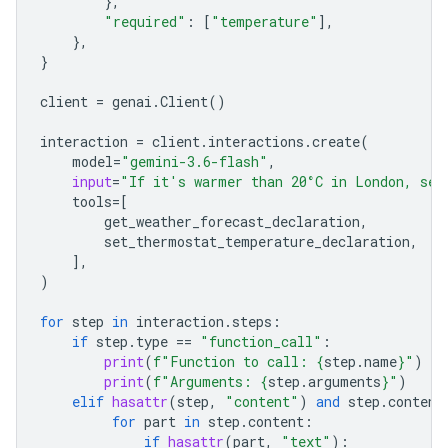
},
"required"
:
[
"temperature"
],
},
}
client
=
genai
.
Client
()
interaction
=
client
.
interactions
.
create
(
model
=
"gemini-3.6-flash"
,
input
=
"If it's warmer than 20°C in London, set
tools
=
[
get_weather_forecast_declaration
,
set_ther
mostat_temperature_declaration
,
],
)
for
step
in
interaction
.
steps
:
if
step
.
type
==
"function_call"
:
print
(
f
"Function to call: 
{
step
.
name
}
"
)
print
(
f
"Arguments: 
{
step
.
arguments
}
"
)
elif
hasattr
(
step
,
"content"
)
and
step
.
content
for
part
in
step
.
content
:
if
hasattr
(
part
,
"text"
):