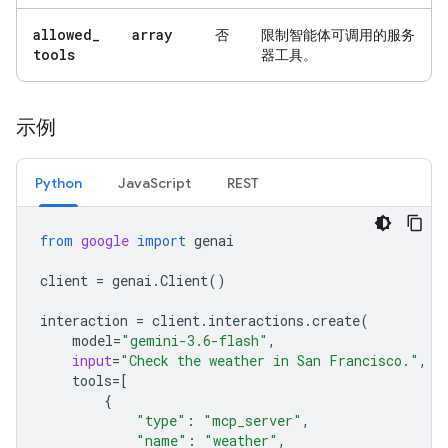
allowed
_
array
否
限制智能体可调用的服务
tools
器工具。
示例
Python
JavaScript
REST
from
google
import
genai
client
=
genai
.
Client
()
interaction
=
client
.
interactions
.
create
(
model
=
"gemini-3.6-flash"
,
input
=
"Check the weather in San Francisco."
,
tools
=
[
{
"type"
:
"mcp_server"
,
"name"
:
"weather"
,