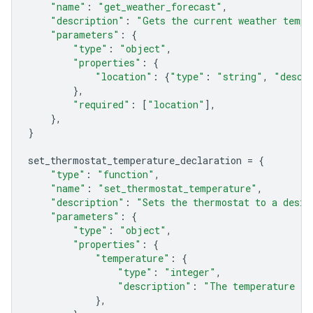
"name"
:
"get_weather_forecast"
,
"description"
:
"Gets the current weather tempe
"parameters"
:
{
"type"
:
"object"
,
"properties"
:
{
"location"
:
{
"type"
:
"string"
,
"descr
},
"required"
:
[
"location"
],
},
}
set_thermostat_temperature_declaration
=
{
"type"
:
"function"
,
"name"
:
"set_thermostat_temperature"
,
"description"
:
"Sets the thermostat to a desir
"parameters"
:
{
"type"
:
"object"
,
"properties"
:
{
"temperature"
:
{
"type"
:
"integer"
,
"description"
:
"The temperature in
},