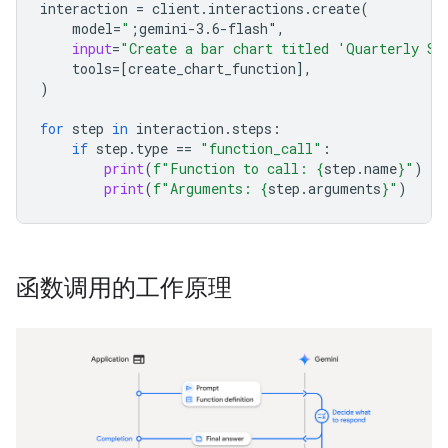
interaction
=
client
.
interactions
.
create
(
model
=
"
;gemini-3.6-flash"
,
input
=
"Create a bar chart titled 'Quarterly Sa
tools
=
[
create_chart_function
],
)
for
step
in
interaction
.
steps
:
if
step
.
type
==
"function_call"
:
print
(
f
"Function to call: 
{
step
.
name
}
"
)
print
(
f
"Arguments: 
{
step
.
arguments
}
"
)
函数调用的工作原理