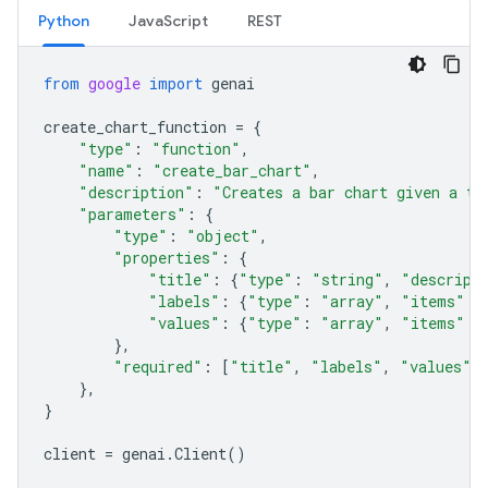
Python
JavaScript
REST
from
google
import
genai
create_chart_function
=
{
"type"
:
"function"
,
"name"
:
"create_bar_chart"
,
"description"
:
"Creates a bar chart given a ti
"parameters"
:
{
"type"
:
"object"
,
"properties"
:
{
"title"
:
{
"type"
:
"string"
,
"descript
"labels"
:
{
"type"
:
"array"
,
"items"
:
"values"
:
{
"type"
:
"array"
,
"items"
:
},
"required"
:
[
"title"
,
"labels"
,
"values"
]
},
}
client
=
genai
.
Client
()