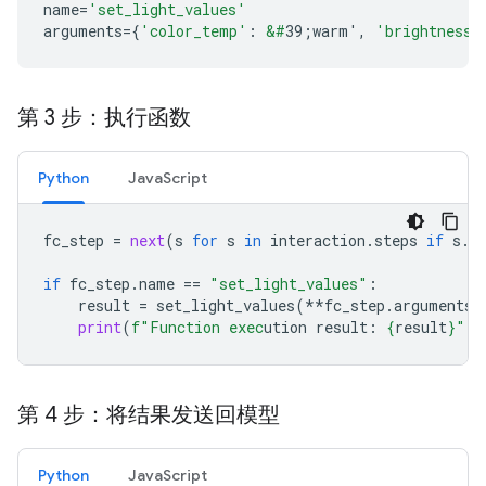
name
=
'set_light_values'
arguments
=
{
'color_temp'
:
&#
39;warm'
,
'brightness'
第 3 步：执行函数
Python
JavaScript
fc_step
=
next
(
s
for
s
in
interaction
.
steps
if
s
.
t
if
fc_step
.
name
==
"set_light_values"
:
result
=
set_light_values
(
**
fc_step
.
arguments
)
print
(
f
"Function exec
ution result: 
{
result
}
"
)
第 4 步：将结果发送回模型
Python
JavaScript