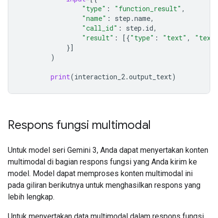
"type"
:
"function_result"
,
"name"
:
step
.
name
,
"call_id"
:
step
.
id
,
"result"
:
[{
"type"
:
"text"
,
"text
}]
)
print
(
interaction_2
.
output_text
)
Respons fungsi multimodal
Untuk model seri Gemini 3, Anda dapat menyertakan konten
multimodal di bagian respons fungsi yang Anda kirim ke
model. Model dapat memproses konten multimodal ini
pada giliran berikutnya untuk menghasilkan respons yang
lebih lengkap.
Untuk menyertakan data multimodal dalam respons fungsi,