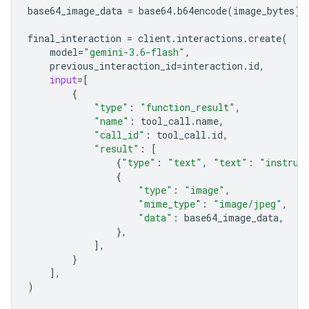
base64_image_data
=
base64
.
b64encode
(
image_bytes
)
.
final_interaction
=
client
.
interactions
.
create
(
model
=
"gemini-3.6-flash"
,
previous_interaction_id
=
interaction
.
id
,
input
=
[
{
"type"
:
"function_result"
,
"name"
:
tool_call
.
name
,
"call_id"
:
tool_call
.
id
,
"result"
:
[
{
"type"
:
"text"
,
"text"
:
"instrum
{
"type"
:
"image"
,
"mime_type
"
:
"image/jpeg"
,
"data"
:
base64_image_data
,
},
],
}
],
)