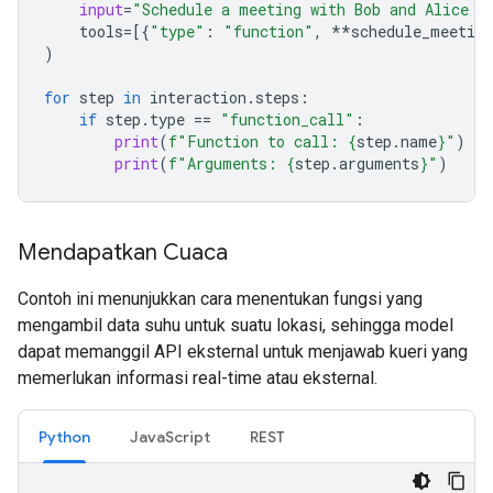
input
=
"Schedule a meeting with Bob and Alice f
tools
=
[{
"type"
:
"function"
,
**
schedule_meeting
)
for
step
in
interaction
.
steps
:
if
step
.
type
==
"function_call"
:
print
(
f
"Function to call: 
{
step
.
name
}
"
)
print
(
f
"Arguments: 
{
step
.
arguments
}
"
)
Mendapatkan Cuaca
Contoh ini menunjukkan cara menentukan fungsi yang
mengambil data suhu untuk suatu lokasi, sehingga model
dapat memanggil API eksternal untuk menjawab kueri yang
memerlukan informasi real-time atau eksternal.
Python
JavaScript
REST