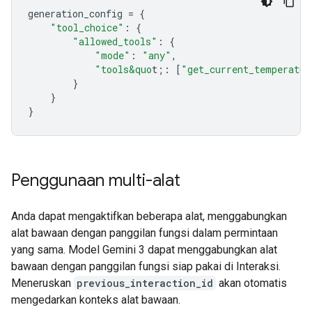
generation_config
=
{
"tool_choice"
:
{
"allowed_tools"
:
{
"mode"
:
"any"
,
"tools&quo
t;
:
[
"get_current_temperatur
}
}
}
Penggunaan multi-alat
Anda dapat mengaktifkan beberapa alat, menggabungkan
alat bawaan dengan panggilan fungsi dalam permintaan
yang sama. Model Gemini 3 dapat menggabungkan alat
bawaan dengan panggilan fungsi siap pakai di Interaksi.
Meneruskan
previous_interaction_id
akan otomatis
mengedarkan konteks alat bawaan.