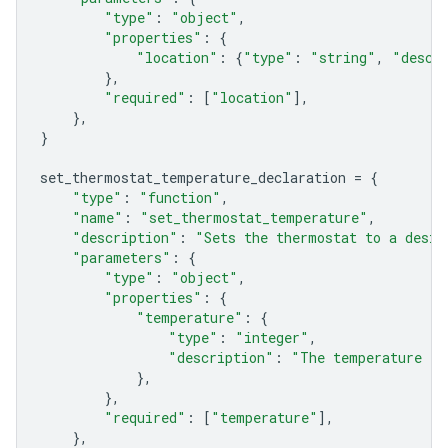
"type"
:
"object"
,
"properties"
:
{
"location"
:
{
"type"
:
"string"
,
"descr
},
"required"
:
[
"location"
],
},
}
set_thermostat_temperature_declaration
=
{
"type"
:
"function"
,
"name"
:
"set_thermostat_temperature"
,
"description"
:
"Sets the thermostat to a desir
"parameters"
:
{
"type"
:
"object"
,
"properties"
:
{
"temperature"
:
{
"type"
:
"integer"
,
"description"
:
"The temperature in
},
},
"required"
:
[
"temperature"
],
},