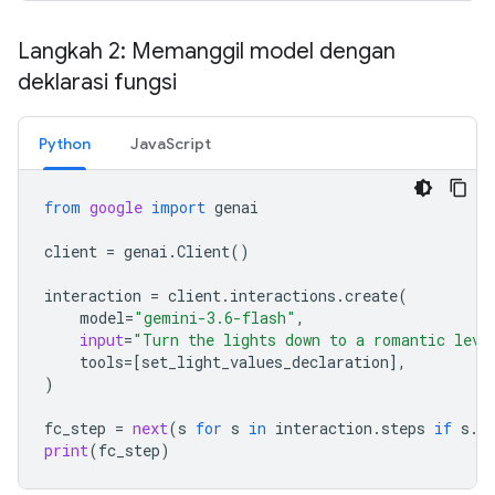
Langkah 2: Memanggil model dengan
deklarasi fungsi
Python
JavaScript
from
google
import
genai
client
=
genai
.
Client
()
interaction
=
client
.
interactions
.
create
(
model
=
"gemini-3.6-flash"
,
input
=
"Turn the lights down to a romantic leve
tools
=
[
set_light_values_declaration
],
)
fc_step
=
next
(
s
for
s
in
interaction
.
steps
if
s
.
t
print
(
fc_step
)