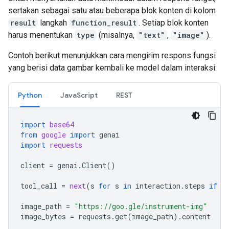
sertakan sebagai satu atau beberapa blok konten di kolom
result
langkah
function_result
. Setiap blok konten
harus menentukan
type
(misalnya,
"text"
,
"image"
).
Contoh berikut menunjukkan cara mengirim respons fungsi
yang berisi data gambar kembali ke model dalam interaksi:
Python
JavaScript
REST
import
base64
from
google
import
genai
import
requests
client
=
genai
.
Client
()
tool_call
=
next
(
s
for
s
in
interaction
.
steps
if
s
image_path
=
"https://goo.gle/instrument-img"
image_bytes
=
requests
.
get
(
image_path
)
.
content