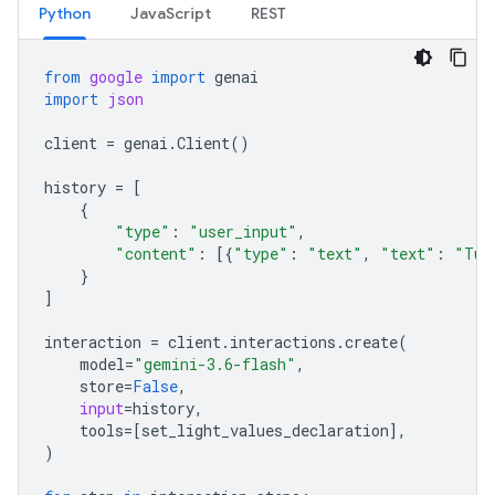
Python
JavaScript
REST
from
google
import
genai
import
json
client
=
genai
.
Client
()
history
=
[
{
"type"
:
"user_input"
,
"content"
:
[{
"type"
:
"text"
,
"text"
:
"Tur
}
]
interaction
=
client
.
interactions
.
create
(
model
=
"gemini-3.6-flash"
,
store
=
False
,
input
=
history
,
tools
=
[
set_light_values_declaration
],
)