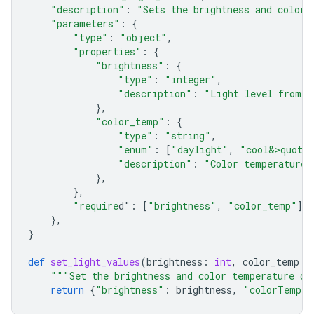
"description"
:
"Sets the brightness and color 
"parameters"
:
{
"type"
:
"object"
,
"properties"
:
{
"brightness"
:
{
"type"
:
"integer"
,
"description"
:
"Light level from 0
},
"color_temp"
:
{
"type"
:
"string"
,
"enum"
:
[
"daylight"
,
"cool&>quot;
"description"
:
"Color temperature"
},
},
"require
d"
:
[
"brightness"
,
"color_temp"
],
},
}
def
set_light_values
(
brightness
:
int
,
color_temp
:
"""Set the brightness and color temperature of
return
{
"brightness"
:
brightness
,
"colorTemper