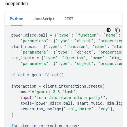
independen:
Python
JavaScript
REST
power_disco_ball
=
{
"type"
:
"function"
,
"name"
:
"
"parameters"
:
{
"type"
:
"object"
,
"properties"
start_music
=
{
"type"
:
"function"
,
"name"
:
"start
"parameters"
:
{
"type"
:
"object"
,
"properties"
dim_lights
=
{
"type"
:
"function"
,
"name"
:
"dim_li
"parameters"
:
{
"type"
:
"object"
,
"properties"
client
=
genai
.
Client
()
interaction
=
client
.
interactions
.
create
(
model
=
"gemini-3.6-flash"
,
input
=
"Turn this place into a party!"
,
tools
=
[
power_disco_ball
,
start_music
,
dim_ligh
generation_config
=
{
"tool_choice"
:
"any"
},
)
for
step
in
interaction
.
steps
: