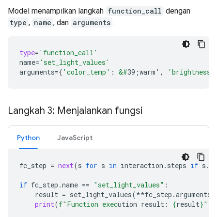
Model menampilkan langkah
function_call
dengan
type
,
name
, dan
arguments
:
type
=
'function_call'
name
=
'set_light_values'
arguments
=
{
'color_temp'
:
&#
39;warm'
,
'brightness'
Langkah 3: Menjalankan fungsi
Python
JavaScript
fc_step
=
next
(
s
for
s
in
interaction
.
steps
if
s
.
t
if
fc_step
.
name
==
"set_light_values"
:
result
=
set_light_values
(
**
fc_step
.
arguments
)
print
(
f
"Function exec
ution result: 
{
result
}
"
)