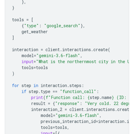
},
}
tools
=
[
{
"type"
:
"google_search"
},
get_weather
]
interaction
=
client
.
interactions
.
create
(
model
=
"gemini-3.6-flash"
,
input
=
"What is the northernmost city in the Un
tools
=
tools
)
for
step
in
interaction
.
steps
:
if
step
.
type
==
"function_call"
:
print
(
f
"Function call: 
{
step
.
name
}
 (ID: 
{
s
result
=
{
"response"
:
"Very cold. 22 degre
interaction_2
=
client
.
interactions
.
create
model
=
"gemini-3.6-flash"
,
previous_interaction_id
=
interaction
.
id
,
tools
=
tools
,
input
=
[{