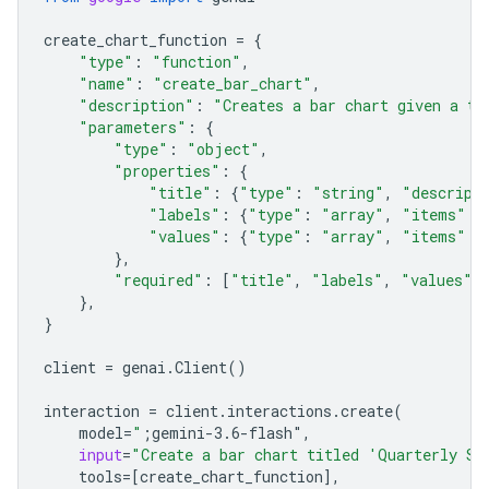
create_chart_function
=
{
"type"
:
"function"
,
"name"
:
"create_bar_chart"
,
"description"
:
"Creates a bar chart given a ti
"parameters"
:
{
"type"
:
"object"
,
"properties"
:
{
"title"
:
{
"type"
:
"string"
,
"descript
"labels"
:
{
"type"
:
"array"
,
"items"
:
"values"
:
{
"type"
:
"array"
,
"items"
:
},
"required"
:
[
"title"
,
"labels"
,
"values"
]
},
}
client
=
genai
.
Client
()
interaction
=
client
.
interactions
.
create
(
model
=
"
;gemini-3.6-flash"
,
input
=
"Create a bar chart titled 'Quarterly Sa
tools
=
[
create_chart_function
],