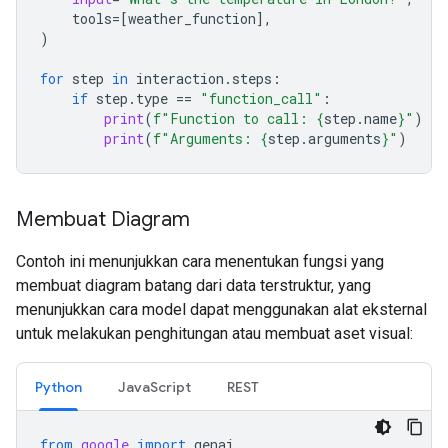
tools
=
[
weather_function
],
)
for
step
in
interaction
.
steps
:
if
step
.
type
==
"function_call"
:
print
(
f
"Function to call: 
{
step
.
name
}
"
)
print
(
f
"Arguments: 
{
step
.
arguments
}
"
)
Membuat Diagram
Contoh ini menunjukkan cara menentukan fungsi yang
membuat diagram batang dari data terstruktur, yang
menunjukkan cara model dapat menggunakan alat eksternal
untuk melakukan penghitungan atau membuat aset visual:
Python
JavaScript
REST
from
google
import
genai