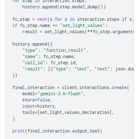
for
step
in
interaction
.
steps
:
history
.
append
(
step
.
model_dump
())
fc_step
=
next
(
s
for
s
in
interaction
.
steps
if
s
.
t
if
fc_step
.
name
==
"set_light_values"
:
result
=
set_light_values
(
**
fc_step
.
arguments
)
history
.
append
({
"type"
:
"function_result"
,
"name"
:
fc_step
.
name
,
"call_id"
:
fc_step
.
id
,
"result"
:
[{
"type"
:
"text"
,
"text"
:
json
.
dump
})
final_interactio
n 
=
client
.
interactions
.
create
(
model
=
"gemini-3.6-flash"
,
store
=
False
,
input
=
history
,
tools
=
[
set_light_values_declaration
],
)
print
(
final_interaction
.
output_text
)