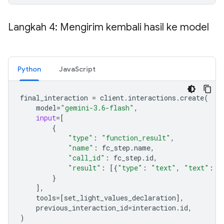
Langkah 4: Mengirim kembali hasil ke model
Python
JavaScript
final_interaction
=
client
.
interactions
.
create
(
model
=
"gemini-3.6-flash"
,
input
=
[
{
"type"
:
"function_result"
,
"name"
:
fc_step
.
name
,
"call_id"
:
fc_step
.
id
,
"result"
:
[{
"type"
:
"text"
,
"text"
:
j
}
],
tools
=
[
set_light_values_declarat
ion
],
previous_interaction_id
=
interaction
.
id
,
)