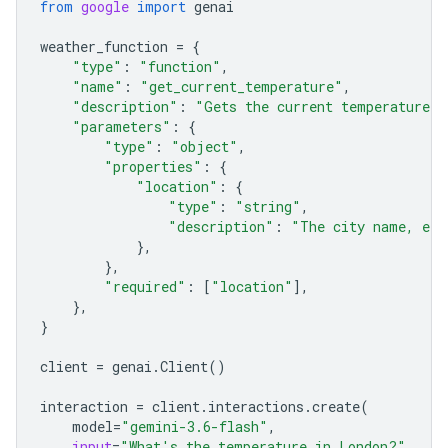
from
google
import
genai
weather_function
=
{
"type"
:
"function"
,
"name"
:
"get_current_temperature"
,
"description"
:
"Gets the current temperature f
"parameters"
:
{
"type"
:
"object"
,
"properties"
:
{
"location"
:
{
"type"
:
"string"
,
"description"
:
"The city name, e.g
},
},
"required"
:
[
"location"
],
},
}
client
=
genai
.
Client
()
interaction
=
client
.
interactions
.
create
(
model
=
"gemini-3.6-flash"
,
input
=
"What's the temperature in London?"
,