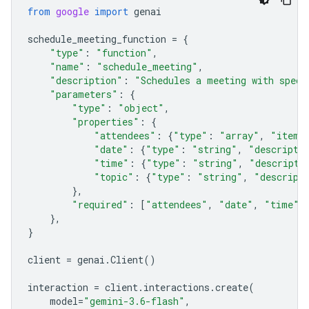
from
google
import
genai
schedule_meeting_function
=
{
"type"
:
"function"
,
"name"
:
"schedule_meeting"
,
"description"
:
"Schedules a meeting with speci
"parameters"
:
{
"type"
:
"object"
,
"properties"
:
{
"attendees"
:
{
"type"
:
"array"
,
"items
"date"
:
{
"type"
:
"string"
,
"descripti
"time"
:
{
"type"
:
"string"
,
"descripti
"topic"
:
{
"type"
:
"string"
,
"descript
},
"required"
:
[
"attendees"
,
"date"
,
"time"
,
},
}
client
=
genai
.
Client
()
interaction
=
client
.
interactions
.
create
(
model
=
"gemini-3.6-flash"
,