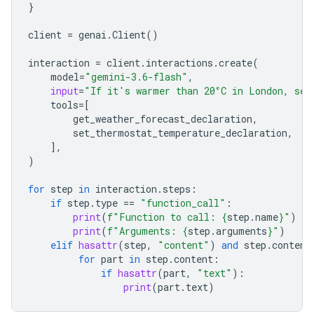
}
client
=
genai
.
Client
()
interaction
=
client
.
interactions
.
create
(
model
=
"gemini-3.6-flash"
,
input
=
"If it's warmer than 20°C in London, set
tools
=
[
get_weather_forecast_declaration
,
set_ther
mostat_temperature_declaration
,
],
)
for
step
in
interaction
.
steps
:
if
step
.
type
==
"function_call"
:
print
(
f
"Function to call: 
{
step
.
name
}
"
)
print
(
f
"Arguments: 
{
step
.
arguments
}
"
)
elif
hasattr
(
step
,
"content"
)
and
step
.
content
for
part
in
step
.
content
:
if
hasattr
(
part
,
"text"
):
print
(
part
.
text
)