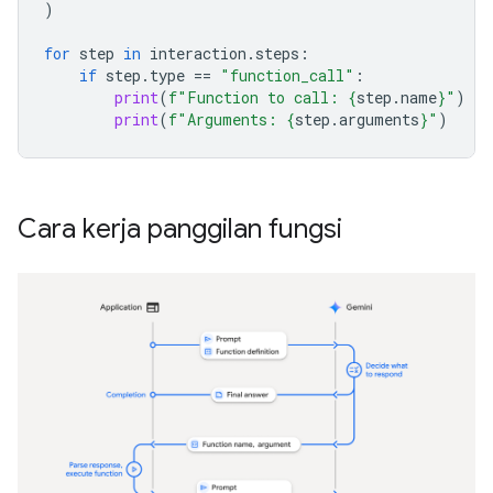
)
for
step
in
interaction
.
steps
:
if
step
.
type
==
"function_call"
:
print
(
f
"Function to call: 
{
step
.
name
}
"
)
print
(
f
"Arguments: 
{
step
.
arguments
}
"
)
Cara kerja panggilan fungsi