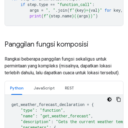
if
step
.
type
==
"function_call"
:
args
=
", "
.
join
(
f
"
{
key
}
=
{
val
}
"
for
key
,
v
print
(
f
"
{
step
.
name
}
(
{
args
}
)"
)
Panggilan fungsi komposisi
Rangkai beberapa panggilan fungsi sekaligus untuk
permintaan yang kompleks (misalnya, dapatkan lokasi
terlebih dahulu, lalu dapatkan cuaca untuk lokasi tersebut).
Python
JavaScript
REST
get_weather_forecast_declaration
=
{
"type"
:
"function"
,
"name"
:
"get_weather_forecast"
,
"description"
:
"Gets the current weather tempe
"parameters"
:
{