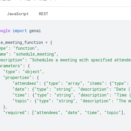
JavaScript
REST
oogle
import
genai
le_meeting_function
=
{
ype"
:
"function"
,
ame"
:
"schedule_meeting"
,
escription"
:
"Schedules a meeting with specified attende
arameters"
:
{
"type"
:
"object"
,
"properties"
:
{
"attendees"
:
{
"type"
:
"array"
,
"items"
:
{
"type"
:
"date"
:
{
"type"
:
"string"
,
"description"
:
"Date (
"time"
:
{
"type"
:
"string"
,
"description"
:
"Time 
"topic"
:
{
"type"
:
"string"
,
"description"
:
"The m
},
"required"
:
[
"attendees"
,
"date"
,
"time"
,
"topic"
],