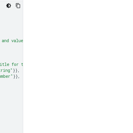
 and values."
,
itle for the chart."
},
tring"
}},
umber"
}},