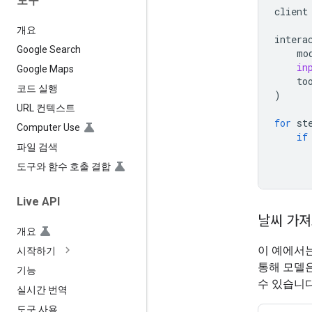
도구
client
개요
intera
Google Search
mo
in
Google Maps
to
코드 실행
)
URL 컨텍스트
for
st
Computer Use
if
파일 검색
도구와 함수 호출 결합
Live API
날씨 가
개요
이 예에서
시작하기
통해 모델은
기능
수 있습니다
실시간 번역
도구 사용