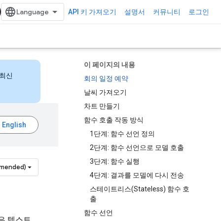
API 키 가져오기
설명서
커뮤니티
로그인
이 페이지의 내용
 최신
회의 일정 예약
날씨 가져오기
차트 만들기
함수 호출 작동 방식
1단계: 함수 선언 정의
2단계: 함수 선언으로 모델 호출
3단계: 함수 실행
mmended)
4단계: 결과를 모델에 다시 전송
스테이트리스(Stateless) 함수 호
출
함수 선언
델은 텍스트