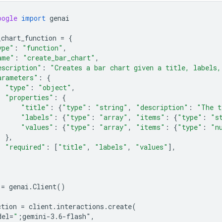
oogle
import
genai
_chart_function
=
{
ype"
:
"function"
,
ame"
:
"create_bar_chart"
,
escription"
:
"Creates a bar chart given a title, labels,
arameters"
:
{
"type"
:
"object"
,
"properties"
:
{
"title"
:
{
"type"
:
"string"
,
"description"
:
"The t
"labels"
:
{
"type"
:
"array"
,
"items"
:
{
"type"
:
"s
"values"
:
{
"type"
:
"array"
,
"items"
:
{
"type"
:
"n
},
"required"
:
[
"title"
,
"labels"
,
"values"
],
=
genai
.
Client
()
ction
=
client
.
interactions
.
create
(
del
=
"
;gemini-3.6-flash"
,