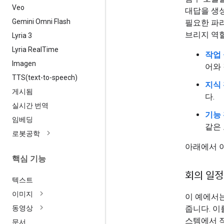
Veo
대답을 생
Gemini Omni Flash
필요한 파라
브리지 역할
Lyria 3
Lyria Real
Time
작업 
Imagen
어와
TTS(
text-to-speech)
지식 
게시됨
다.
실시간 번역
기능 
임베딩
같은
로봇공학
아래에서 이
핵심 기능
회의 일정
텍스트
이미지
이 예에서
줍니다. 이
동영상
스템에서 
문서