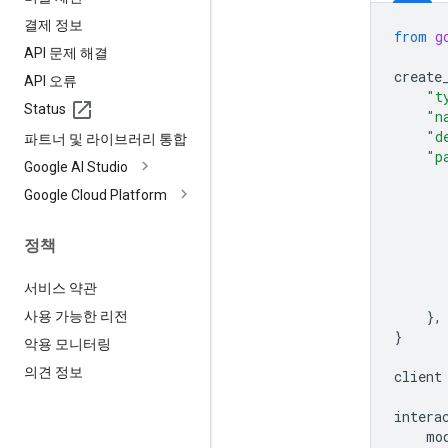
결제 정보
from
g
API 문제 해결
create
API 오류
"t
Status
"n
"d
파트너 및 라이브러리 통합
"p
Google AI Studio
Google Cloud Platform
정책
서비스 약관
},
사용 가능한 리전
}
악용 모니터링
의견 정보
client
intera
mo