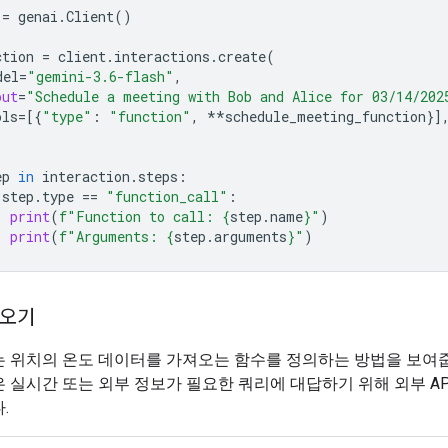
=
genai
.
Client
()
ction
=
client
.
interactions
.
create
(
del
=
"gemini-3.6-flash"
,
put
=
"Schedule a meeting with Bob and Alice for 03/14/202
ols
=
[{
"type"
:
"function"
,
**
schedule_meeting_function
}]
ep
in
interaction
.
steps
:
step
.
type
==
"function_call"
:
print
(
f
"Function to call: 
{
step
.
name
}
"
)
print
(
f
"Arguments: 
{
step
.
arguments
}
"
)
져오기
는 위치의 온도 데이터를 가져오는 함수를 정의하는 방법을 보여줍
 실시간 또는 외부 정보가 필요한 쿼리에 대답하기 위해 외부 A
.