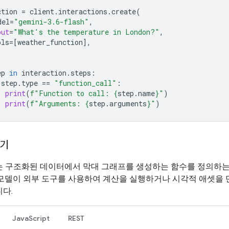
ction
=
client
.
interactions
.
create
(
del
=
"gemini-3.6-flash"
,
put
=
"What's the temperature in London?"
,
ols
=
[
weather_function
],
ep
in
interaction
.
steps
:
step
.
type
==
"function_call"
:
print
(
f
"Function to call: 
{
step
.
name
}
"
)
print
(
f
"Arguments: 
{
step
.
arguments
}
"
)
들기
는 구조화된 데이터에서 막대 그래프를 생성하는 함수를 정의하는
 모델이 외부 도구를 사용하여 계산을 실행하거나 시각적 애셋을 
다.
JavaScript
REST