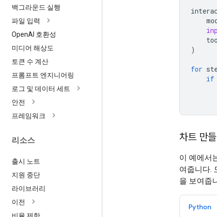
백그라운드 실행
intera
mo
파일 입력
in
Open
AI 호환성
to
미디어 해상도
)
토큰 수 계산
for
st
프롬프트 엔지니어링
if
로그 및 데이터 세트
안전
프레임워크
차트 만
리소스
이 예에서
출시 노트
여줍니다.
지원 중단
을 보여줍니
라이브러리
이전
Python
비율 제한