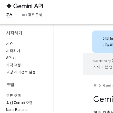
문서
API 참조 문서
시작하기
이제
I
개요
기능과
시작하기
API 키
가격 책정
자의 기본 언
코딩 에이전트 설정
모델
홈
Gemini
모든 모델
Gem
최신 Gemini 모델
Nano Banana
함수 호출을