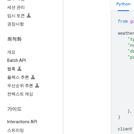
Python
세션 관리
임시 토큰
from
g
권장사항
weathe
"t
최적화
"n
"d
개요
"p
Batch API
웹훅
플렉스 추론
우선순위 추론
컨텍스트 캐싱
가이드
},
}
Interactions API
client
스트리밍