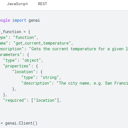
JavaScript
REST
oogle
import
genai
r_function
=
{
ype"
:
"function"
,
ame"
:
"get_current_temperature"
,
escription"
:
"Gets the current temperature for a given 
arameters"
:
{
"type"
:
"object"
,
"properties"
:
{
"location"
:
{
"type"
:
"string"
,
"description"
:
"The city name, e.g. San Franc
},
},
"required"
:
[
"location"
],
=
genai
.
Client
()