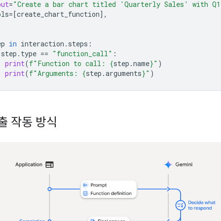
put
=
"Create a bar chart titled 'Quarterly Sales' with Q
ols
=
[
create_chart_function
],
ep
in
interaction
.
steps
:
step
.
type
==
"function_call"
:
print
(
f
"Function to call: 
{
step
.
name
}
"
)
print
(
f
"Arguments: 
{
step
.
arguments
}
"
)
출 작동 방식