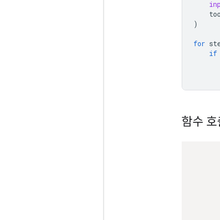
in
to
)
for
st
if
함수 호