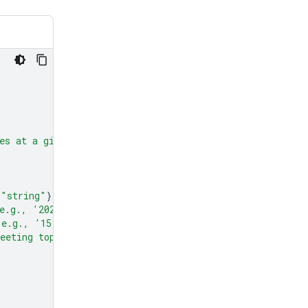
es at a given time and date."
,
"string"
}},
e.g., '2024-07-29')"
},
(e.g., '15:00')"
},
eeting topic."
},