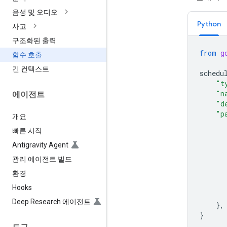
음성 및 오디오
Python
사고
구조화된 출력
from
g
함수 호출
긴 컨텍스트
schedu
"t
"n
에이전트
"d
"p
개요
빠른 시작
Antigravity Agent
관리 에이전트 빌드
환경
Hooks
Deep Research 에이전트
},
}