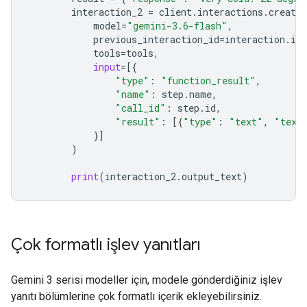
interaction_2
=
client
.
interactions
.
create
model
=
"gemini-3.6-flash"
,
previous_interaction_id
=
interaction
.
id
,
tools
=
tools
,
input
=
[{
"type"
:
"function_result"
,
"name"
:
step
.
name
,
"call_id"
:
step
.
id
,
"result"
:
[{
"type"
:
"text"
,
"text
}]
)
print
(
interaction_2
.
output_text
)
Çok formatlı işlev yanıtları
Gemini 3 serisi modeller için, modele gönderdiğiniz işlev
yanıtı bölümlerine çok formatlı içerik ekleyebilirsiniz.