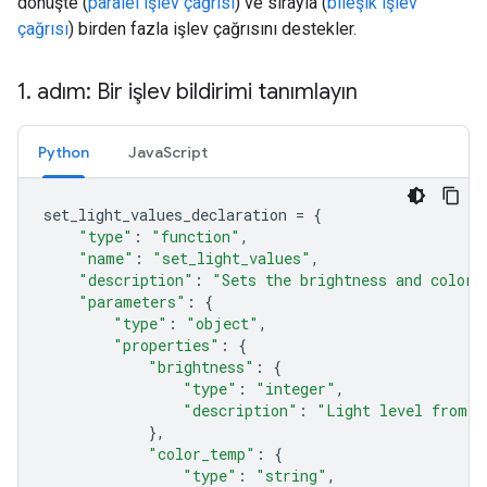
dönüşte (
paralel işlev çağrısı
) ve sırayla (
bileşik işlev
çağrısı
) birden fazla işlev çağrısını destekler.
1
.
adım: Bir işlev bildirimi tanımlayın
Python
JavaScript
set_light_values_declaration
=
{
"type"
:
"function"
,
"name"
:
"set_light_values"
,
"description"
:
"Sets the brightness and color 
"parameters"
:
{
"type"
:
"object"
,
"properties"
:
{
"brightness"
:
{
"type"
:
"integer"
,
"description"
:
"Light level from 0
},
"color_temp"
:
{
"type"
:
"string"
,