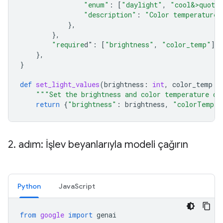
"enum"
:
[
"daylight"
,
"cool&>quot;
"description"
:
"Color temperature"
},
},
"require
d"
:
[
"brightness"
,
"color_temp"
],
},
}
def
set_light_values
(
brightness
:
int
,
color_temp
:
"""Set the brightness and color temperature of
return
{
"brightness"
:
brightness
,
"colorTemper
2
.
adım: İşlev beyanlarıyla modeli çağırın
Python
JavaScript
from
google
import
genai