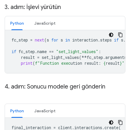
3
.
adım: İşlevi yürütün
Python
JavaScript
fc_step
=
next
(
s
for
s
in
interaction
.
steps
if
s
.
t
if
fc_step
.
name
==
"set_light_values"
:
result
=
set_light_values
(
**
fc_step
.
arguments
)
print
(
f
"Function exec
ution result: 
{
result
}
"
)
4
.
adım: Sonucu modele geri gönderin
Python
JavaScript
final_interaction
=
client
.
interactions
.
create
(