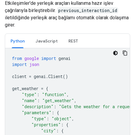
Etkileşimler'de yerleşik araçları kullanıma hazır işlev
çağrılarıyla birleştirebilir.
previous_interaction_id
iletildiğinde yerleşik araç bağlamı otomatik olarak dolaşıma
girer.
Python
JavaScript
REST
from
google
import
genai
import
json
client
=
genai
.
Client
()
get_weather
=
{
"type"
:
"function"
,
"name"
:
"get_weather"
,
"description"
:
"Gets the weather for a request
"parameters"
:
{
"type"
:
"object"
,
"properties"
:
{
"city"
:
{