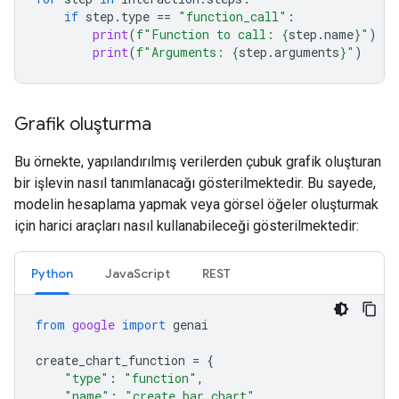
if
step
.
type
==
"function_call"
:
print
(
f
"Function to call: 
{
step
.
name
}
"
)
print
(
f
"Arguments: 
{
step
.
arguments
}
"
)
Grafik oluşturma
Bu örnekte, yapılandırılmış verilerden çubuk grafik oluşturan
bir işlevin nasıl tanımlanacağı gösterilmektedir. Bu sayede,
modelin hesaplama yapmak veya görsel öğeler oluşturmak
için harici araçları nasıl kullanabileceği gösterilmektedir:
Python
JavaScript
REST
from
google
import
genai
create_chart_function
=
{
"type"
:
"function"
,
"name"
:
"create_bar_chart"
,