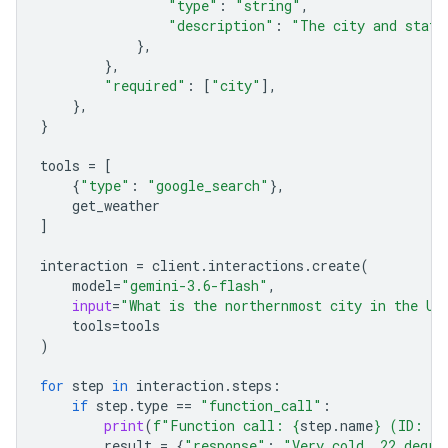
"type"
:
"string"
,
"description"
:
"The city and state
},
},
"required"
:
[
"city"
],
},
}
tools
=
[
{
"type"
:
"google_search"
},
get_weather
]
interaction
=
client
.
interactions
.
create
(
model
=
"gemini-3.6-flash"
,
input
=
"What is the northernmost city in the Un
tools
=
tools
)
for
step
in
interaction
.
steps
:
if
step
.
type
==
"function_call"
:
print
(
f
"Function call: 
{
step
.
name
}
 (ID: 
{
s
result
=
{
"response"
:
"Very cold. 22 degre