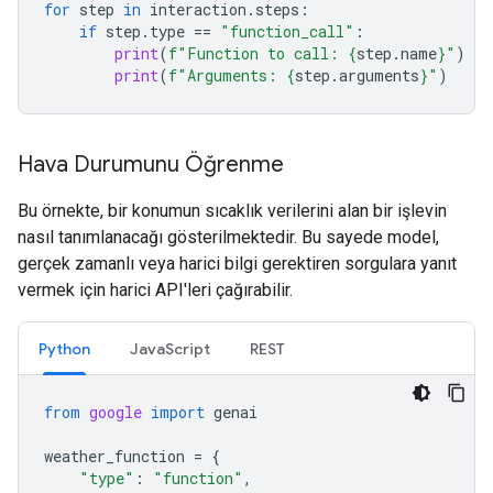
for
step
in
interaction
.
steps
:
if
step
.
type
==
"function_call"
:
print
(
f
"Function to call: 
{
step
.
name
}
"
)
print
(
f
"Arguments: 
{
step
.
arguments
}
"
)
Hava Durumunu Öğrenme
Bu örnekte, bir konumun sıcaklık verilerini alan bir işlevin
nasıl tanımlanacağı gösterilmektedir. Bu sayede model,
gerçek zamanlı veya harici bilgi gerektiren sorgulara yanıt
vermek için harici API'leri çağırabilir.
Python
JavaScript
REST
from
google
import
genai
weather_function
=
{
"type"
:
"function"
,