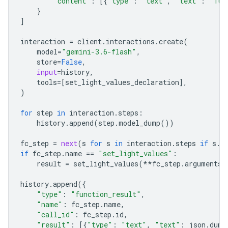
"content"
:
[{
"type"
:
"text"
,
"text"
:
"Tur
}
]
interaction
=
client
.
interactions
.
create
(
model
=
"gemini-3.6-flash"
,
store
=
False
,
input
=
history
,
tools
=
[
set_light_values_declaration
],
)
for
step
in
interaction
.
steps
:
history
.
append
(
step
.
model_dump
())
fc_step
=
next
(
s
for
s
in
interaction
.
steps
if
s
.
t
if
fc_step
.
name
==
"set_light_values"
:
result
=
set_light_values
(
**
fc_step
.
arguments
)
history
.
append
({
"type"
:
"function_result"
,
"name"
:
fc_step
.
name
,
"call_id"
:
fc_step
.
id
,
"result"
:
[{
"type"
:
"text"
,
"text"
:
json
.
dump