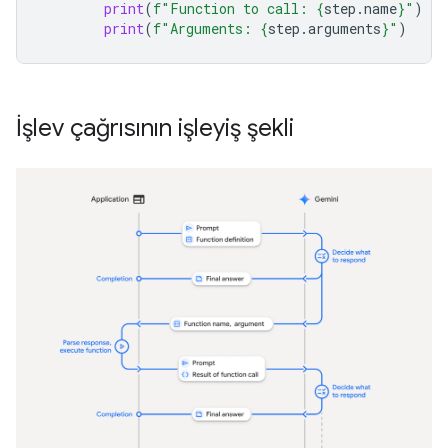
print
(
f
"Function to call: 
{
step
.
name
}
"
)
print
(
f
"Arguments: 
{
step
.
arguments
}
"
)
İşlev çağrısının işleyiş şekli