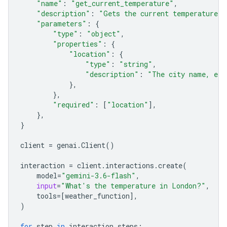
"name"
:
"get_current_temperature"
,
"description"
:
"Gets the current temperature f
"parameters"
:
{
"type"
:
"object"
,
"properties"
:
{
"location"
:
{
"type"
:
"string"
,
"description"
:
"The city name, e.g
},
},
"required"
:
[
"location"
],
},
}
client
=
genai
.
Client
()
interaction
=
client
.
interactions
.
create
(
model
=
"gemini-3.6-flash"
,
input
=
"What's the temperature in London?"
,
tools
=
[
weather_function
],
)
for
step
in
interaction
.
steps
: