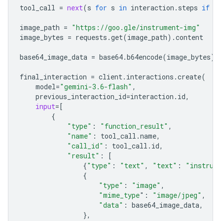
tool_call
=
next
(
s
for
s
in
interaction
.
steps
if
s
image_path
=
"https://goo.gle/instrument-img"
image_bytes
=
requests
.
get
(
image_path
)
.
content
base64_image_data
=
base64
.
b64encode
(
image_bytes
)
.
final_interaction
=
client
.
interactions
.
create
(
model
=
"gemini-3.6-flash"
,
previous_interaction_id
=
interaction
.
id
,
input
=
[
{
"type"
:
"function_result"
,
"name"
:
tool_call
.
name
,
"call_id"
:
tool_call
.
id
,
"result"
:
[
{
"type"
:
"text"
,
"text"
:
"instrum
{
"type"
:
"image"
,
"mime_type
"
:
"image/jpeg"
,
"data"
:
base64_image_data
,
},