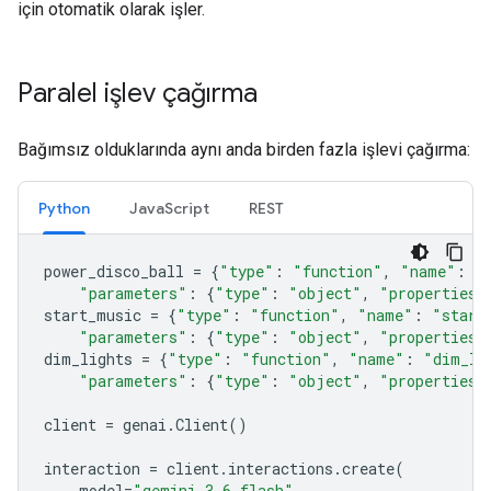
için otomatik olarak işler.
Paralel işlev çağırma
Bağımsız olduklarında aynı anda birden fazla işlevi çağırma:
Python
JavaScript
REST
power_disco_ball
=
{
"type"
:
"function"
,
"name"
:
"
"parameters"
:
{
"type"
:
"object"
,
"properties"
start_music
=
{
"type"
:
"function"
,
"name"
:
"start
"parameters"
:
{
"type"
:
"object"
,
"properties"
dim_lights
=
{
"type"
:
"function"
,
"name"
:
"dim_li
"parameters"
:
{
"type"
:
"object"
,
"properties"
client
=
genai
.
Client
()
interaction
=
client
.
interactions
.
create
(
model
=
"gemini-3.6-flash"
,