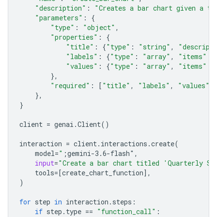
"description"
:
"Creates a bar chart given a ti
"parameters"
:
{
"type"
:
"object"
,
"properties"
:
{
"title"
:
{
"type"
:
"string"
,
"descript
"labels"
:
{
"type"
:
"array"
,
"items"
:
"values"
:
{
"type"
:
"array"
,
"items"
:
},
"required"
:
[
"title"
,
"labels"
,
"values"
]
},
}
client
=
genai
.
Client
()
interaction
=
client
.
interactions
.
create
(
model
=
"
;gemini-3.6-flash"
,
input
=
"Create a bar chart titled 'Quarterly Sa
tools
=
[
create_chart_function
],
)
for
step
in
interaction
.
steps
:
if
step
.
type
==
"function_call"
: