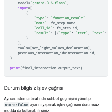
model
=
"gemini-3.6-flash"
,
input
=
[
{
"type"
:
"function_result"
,
"name"
:
fc_step
.
name
,
"call_id"
:
fc_step
.
id
,
"result"
:
[{
"type"
:
"text"
,
"text"
:
j
}
],
tools
=
[
set_light_values_declarat
ion
],
previous_interaction_id
=
interaction
.
id
,
)
print
(
final_interaction
.
output_text
)
Durum bilgisiz işlev çağrısı
Ayrıca, istemci tarafında sohbet geçmişini yönetip
store=false
ayarını yaparak işlev çağrısını durumsuz
modda da kullanabilirsiniz.