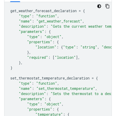
get_weather_forecast_declaration
=
{
"type"
:
"function"
,
"name"
:
"get_weather_forecast"
,
"description"
:
"Gets the current weather tempe
"parameters"
:
{
"type"
:
"object"
,
"properties"
:
{
"location"
:
{
"type"
:
"string"
,
"descr
},
"required"
:
[
"location"
],
},
}
set_thermostat_temperature_declaration
=
{
"type"
:
"function"
,
"name"
:
"set_thermostat_temperature"
,
"description"
:
"Sets the thermostat to a desir
"parameters"
:
{
"type"
:
"object"
,
"properties"
:
{
"temperature"
:
{