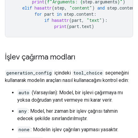
print
(
f
"Arguments: 
{
step
.
arguments
}
"
)
elif
hasattr
(
step
,
"content"
)
and
step
.
content
for
part
in
step
.
content
:
if
hasattr
(
part
,
"text"
):
print
(
part
.
text
)
İşlev çağırma modları
generation_config
içindeki
tool_choice
seçeneğini
kullanarak modelin araçları nasıl kullanacağını kontrol edin:
auto
(Varsayılan): Model, bir işlevi çağırmaya mı
yoksa doğrudan yanıt vermeye mi karar verir.
any
: Model, her zaman bir işlev çağrısı tahmin
edecek şekilde sınırlandırılmıştır.
none
: Modelin işlev çağrıları yapması yasaktır.