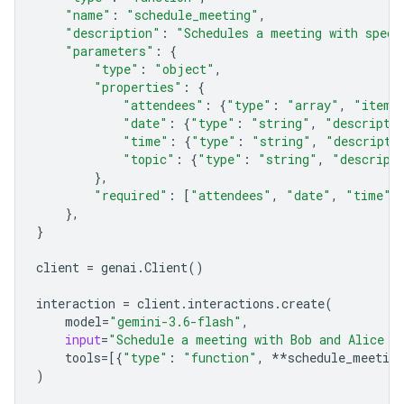
"name"
:
"schedule_meeting"
,
"description"
:
"Schedules a meeting with speci
"parameters"
:
{
"type"
:
"object"
,
"properties"
:
{
"attendees"
:
{
"type"
:
"array"
,
"items
"date"
:
{
"type"
:
"string"
,
"descripti
"time"
:
{
"type"
:
"string"
,
"descripti
"topic"
:
{
"type"
:
"string"
,
"descript
},
"required"
:
[
"attendees"
,
"date"
,
"time"
,
},
}
client
=
genai
.
Client
()
interaction
=
client
.
interactions
.
create
(
model
=
"gemini-3.6-flash"
,
input
=
"Schedule a meeting with Bob and Alice f
tools
=
[{
"type"
:
"function"
,
**
schedule_meeting
)