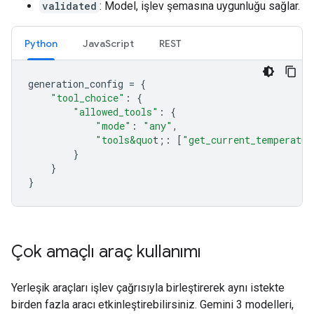
validated
: Model, işlev şemasına uygunluğu sağlar.
Python
JavaScript
REST
generation_config
=
{
"tool_choice"
:
{
"allowed_tools"
:
{
"mode"
:
"any"
,
"tools&quo
t;
:
[
"get_current_temperatur
}
}
}
Çok amaçlı araç kullanımı
Yerleşik araçları işlev çağrısıyla birleştirerek aynı istekte
birden fazla aracı etkinleştirebilirsiniz. Gemini 3 modelleri,