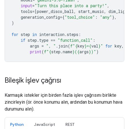
input
=
"Turn this place into a party!"
,
tools
=
[
power_disco_ball
,
start_music
,
dim_ligh
generation_config
=
{
"tool_choice"
:
"any"
},
)
for
step
in
interaction
.
steps
:
if
step
.
type
==
"function_call"
:
args
=
", "
.
join
(
f
"
{
key
}
=
{
val
}
"
for
key
,
v
print
(
f
"
{
step
.
name
}
(
{
args
}
)"
)
Bileşik işlev çağrısı
Karmaşık istekler için birden fazla işlev çağrısını birlikte
zincirleyin (ör. önce konumu alın, ardından bu konumun hava
durumunu alın).
Python
JavaScript
REST