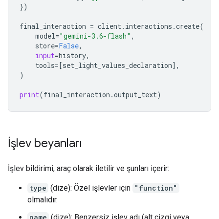
})
final_interactio
n 
=
client
.
interactions
.
create
(
model
=
"gemini-3.6-flash"
,
store
=
False
,
input
=
history
,
tools
=
[
set_light_values_declaration
],
)
print
(
final_interaction
.
output_text
)
İşlev beyanları
İşlev bildirimi, araç olarak iletilir ve şunları içerir:
type
(dize): Özel işlevler için
"function"
olmalıdır.
name
(dize): Benzersiz işlev adı (alt çizgi veya