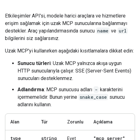
Etkileşimler API'si, modele harici araçlara ve hizmetlere
erişim sağlamak için uzak MCP sunucularına bağlanmayı
destekler. Araç yapılandırmasında sunucu
name
ve
url
bilgilerini siz sağlarsınız.
Uzak MCP'yi kullanırken aşağıdaki kısıtlamalara dikkat edin:
Sunucu türleri
: Uzak MCP yalnızca akışa uygun
HTTP sunucularıyla çalışır. SSE (Server-Sent Events)
sunucuları desteklenmez.
Adlandırma
: MCP sunucusu adları
-
karakterini
içermemelidir. Bunun yerine
snake_case
sunucu
adlarını kullanın.
Alan
Tür
Zorunlu
Açıklama
type
string
"mcp
_
server"
Evet