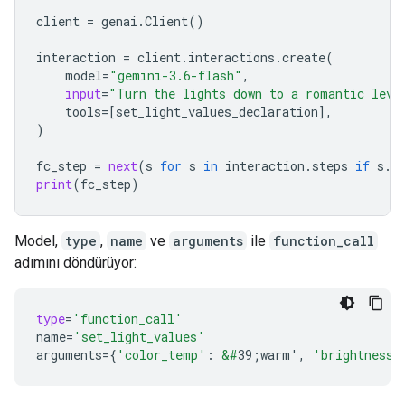
client
=
genai
.
Client
()
interaction
=
client
.
interactions
.
create
(
model
=
"gemini-3.6-flash"
,
input
=
"Turn the lights down to a romantic leve
tools
=
[
set_light_values_declaration
],
)
fc_step
=
next
(
s
for
s
in
interaction
.
steps
if
s
.
t
print
(
fc_step
)
Model,
type
,
name
ve
arguments
ile
function_call
adımını döndürüyor:
type
=
'function_call'
name
=
'set_light_values'
arguments
=
{
'color_temp'
:
&#
39;warm'
,
'brightness'