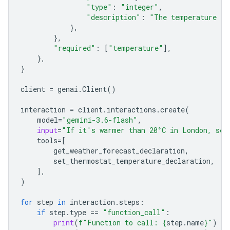
"type"
:
"integer"
,
"description"
:
"The temperature in
},
},
"required"
:
[
"temperature"
],
},
}
client
=
genai
.
Client
()
interaction
=
client
.
interactions
.
create
(
model
=
"gemini-3.6-flash"
,
input
=
"If it's warmer than 20°C in London, set
tools
=
[
get_weather_forecast_declaration
,
set_ther
mostat_temperature_declaration
,
],
)
for
step
in
interaction
.
steps
:
if
step
.
type
==
"function_call"
:
print
(
f
"Function to call: 
{
step
.
name
}
"
)