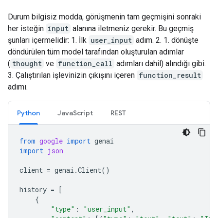
Durum bilgisiz modda, görüşmenin tam geçmişini sonraki
her isteğin
input
alanına iletmeniz gerekir. Bu geçmiş
şunları içermelidir: 1. İlk
user_input
adım. 2. 1. dönüşte
döndürülen tüm model tarafından oluşturulan adımlar
(
thought
ve
function_call
adımları dahil) alındığı gibi.
3. Çalıştırılan işlevinizin çıkışını içeren
function_result
adımı.
Python
JavaScript
REST
from
google
import
genai
import
json
client
=
genai
.
Client
()
history
=
[
{
"type"
:
"user_input"
,