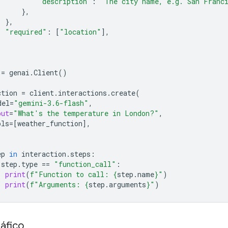
"description"
:
"The city name, e.g. San Franc
},
},
"required"
:
[
"location"
],
=
genai
.
Client
()
ction
=
client
.
interactions
.
create
(
del
=
"gemini-3.6-flash"
,
put
=
"What's the temperature in London?"
,
ols
=
[
weather_function
],
ep
in
interaction
.
steps
:
step
.
type
==
"function_call"
:
print
(
f
"Function to call: 
{
step
.
name
}
"
)
print
(
f
"Arguments: 
{
step
.
arguments
}
"
)
áfico