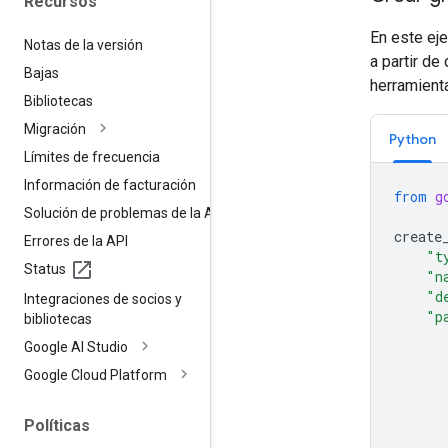
Recursos
En este ej
Notas de la versión
a partir d
Bajas
herramienta
Bibliotecas
Migración
Python
Límites de frecuencia
Información de facturación
from
g
Solución de problemas de la API
create
Errores de la API
"t
Status
"n
"d
Integraciones de socios y
"p
bibliotecas
Google AI Studio
Google Cloud Platform
Políticas