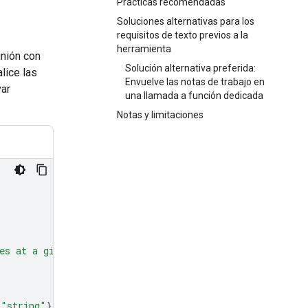
Prácticas recomendadas
Soluciones alternativas para los
requisitos de texto previos a la
herramienta
unión con
Solución alternativa preferida:
lice las
Envuelve las notas de trabajo en
var
una llamada a función dedicada
Notas y limitaciones
es at a given time and date."
,
"string"
}},