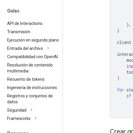
Guías
API de Interactions
},
}
Transmisión
Ejecución en segundo plano
client
Entrada del archivo
intera
Compatibilidad con Open
AI
mo
Resolución de contenido
in
multimedia
to
)
Recuento de tokens
Ingeniería de instrucciones
for
st
if
Registros y conjuntos de
datos
Seguridad
Frameworks
Crear gr