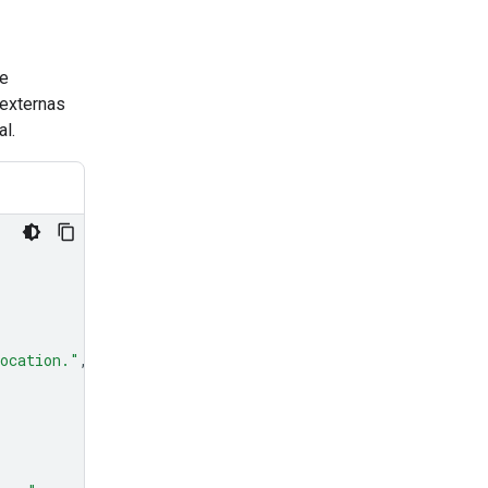
de
 externas
l.
location."
,