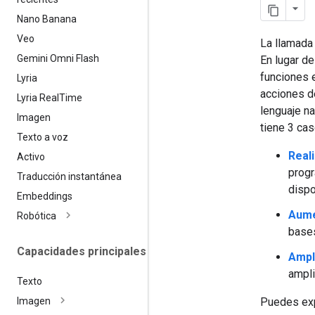
Nano Banana
Veo
La llamada
Gemini Omni Flash
En lugar d
funciones 
Lyria
acciones d
Lyria Real
Time
lenguaje na
Imagen
tiene 3 cas
Texto a voz
Real
Activo
progr
Traducción instantánea
dispo
Embeddings
Aume
Robótica
bases
Capacidades principales
Ampl
ampli
Texto
Puedes exp
Imagen