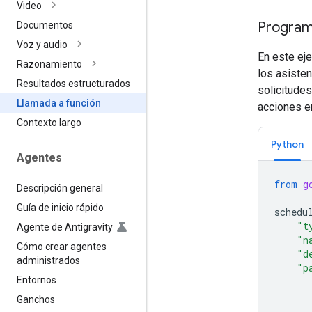
Video
Program
Documentos
Voz y audio
En este ej
Razonamiento
los asiste
Resultados estructurados
solicitude
Llamada a función
acciones e
Contexto largo
Python
Agentes
from
g
Descripción general
Guía de inicio rápido
schedu
"t
Agente de Antigravity
"n
Cómo crear agentes
"d
administrados
"p
Entornos
Ganchos