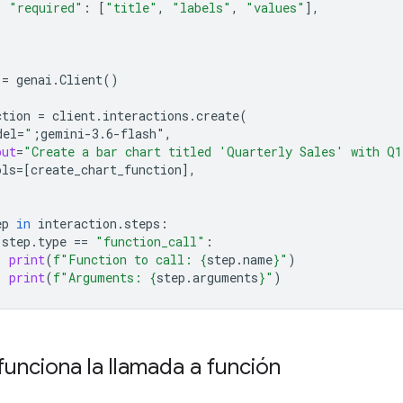
"required"
:
[
"title"
,
"labels"
,
"values"
],
=
genai
.
Client
()
ction
=
client
.
interactions
.
create
(
del
=
"
;gemini-3.6-flash"
,
put
=
"Create a bar chart titled 'Quarterly Sales' with Q
ols
=
[
create_chart_function
],
ep
in
interaction
.
steps
:
step
.
type
==
"function_call"
:
print
(
f
"Function to call: 
{
step
.
name
}
"
)
print
(
f
"Arguments: 
{
step
.
arguments
}
"
)
unciona la llamada a función