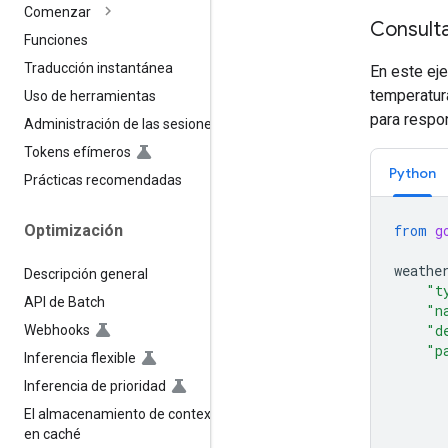
Comenzar
Consulta
Funciones
Traducción instantánea
En este ej
temperatur
Uso de herramientas
para respo
Administración de las sesiones
Tokens efímeros
Python
Prácticas recomendadas
from
g
Optimización
weathe
Descripción general
"t
API de Batch
"n
"d
Webhooks
"p
Inferencia flexible
Inferencia de prioridad
El almacenamiento de contexto
en caché