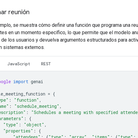
ar reunión
emplo, se muestra cómo definir una función que programa una re
ntes en un momento específico, lo que permite que el modelo ana
s de los usuarios y devuelva argumentos estructurados para acti
n sistemas externos.
JavaScript
REST
oogle
import
genai
le_meeting_function
=
{
ype"
:
"function"
,
ame"
:
"schedule_meeting"
,
escription"
:
"Schedules a meeting with specified attende
arameters"
:
{
"type"
:
"object"
,
"properties"
:
{
"attendees"
:
{
"type"
:
"array"
,
"items"
:
{
"type"
: