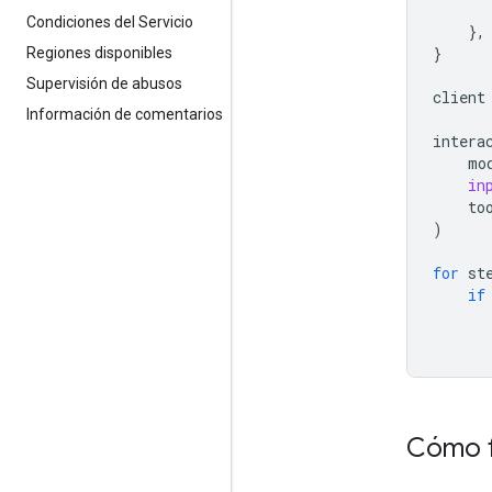
Condiciones del Servicio
},
}
Regiones disponibles
Supervisión de abusos
client
Información de comentarios
intera
mo
in
to
)
for
st
if
Cómo f