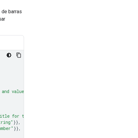
 de barras
sar
 and values."
,
itle for the chart."
},
tring"
}},
umber"
}},