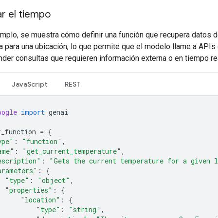
r el tiempo
emplo, se muestra cómo definir una función que recupera datos 
a para una ubicación, lo que permite que el modelo llame a APIs
nder consultas que requieren información externa o en tiempo rea
JavaScript
REST
oogle
import
genai
r_function
=
{
ype"
:
"function"
,
ame"
:
"get_current_temperature"
,
escription"
:
"Gets the current temperature for a given 
arameters"
:
{
"type"
:
"object"
,
"properties"
:
{
"location"
:
{
"type"
:
"string"
,