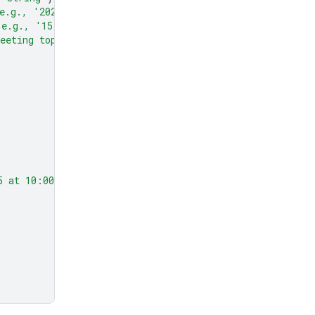
e.g., '2024-07-29')"
},
(e.g., '15:00')"
},
eeting topic."
},
5 at 10:00 AM about Q3 planning."
,
,