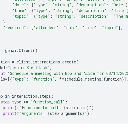
"date"
:
{
"type"
:
"string"
,
"description"
:
"Date (
"time"
:
{
"type"
:
"string"
,
"description"
:
"Time 
"topic"
:
{
"type"
:
"string"
,
"description"
:
"The m
},
"required"
:
[
"attendees"
,
"date"
,
"time"
,
"topic"
],
=
genai
.
Client
()
ction
=
client
.
interactions
.
create
(
del
=
"gemini-3.6-flash"
,
put
=
"Schedule a meeting with Bob and Alice for 03/14/202
ols
=
[{
"type"
:
"function"
,
**
schedule_meeting_function
}]
ep
in
interaction
.
steps
:
step
.
type
==
"function_call"
:
print
(
f
"Function to call: 
{
step
.
name
}
"
)
print
(
f
"Arguments: 
{
step
.
arguments
}
"
)