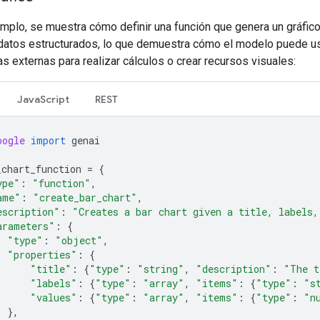
emplo, se muestra cómo definir una función que genera un gráfico
e datos estructurados, lo que demuestra cómo el modelo puede u
s externas para realizar cálculos o crear recursos visuales:
JavaScript
REST
oogle
import
genai
_chart_function
=
{
ype"
:
"function"
,
ame"
:
"create_bar_chart"
,
escription"
:
"Creates a bar chart given a title, labels,
arameters"
:
{
"type"
:
"object"
,
"properties"
:
{
"title"
:
{
"type"
:
"string"
,
"description"
:
"The t
"labels"
:
{
"type"
:
"array"
,
"items"
:
{
"type"
:
"s
"values"
:
{
"type"
:
"array"
,
"items"
:
{
"type"
:
"n
},