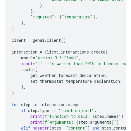
},
},
"required"
:
[
"temperature"
],
},
}
client
=
genai
.
Client
()
interaction
=
client
.
interactions
.
create
(
model
=
"gemini-3.6-flash"
,
input
=
"If it's warmer than 20°C in London, set
tools
=
[
get_weather_forecast_declaration
,
set_ther
mostat_temperature_declaration
,
],
)
for
step
in
interaction
.
steps
:
if
step
.
type
==
"function_call"
:
print
(
f
"Function to call: 
{
step
.
name
}
"
)
print
(
f
"Arguments: 
{
step
.
arguments
}
"
)
elif
hasattr
(
step
,
"content"
)
and
step
.
content