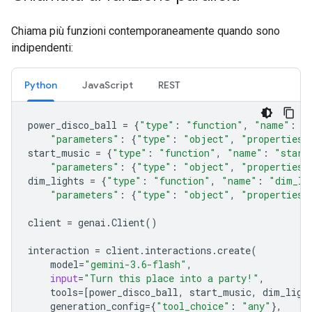
Chiama più funzioni contemporaneamente quando sono
indipendenti:
Python
JavaScript
REST
power_disco_ball
=
{
"type"
:
"function"
,
"name"
:
"
"parameters"
:
{
"type"
:
"object"
,
"properties"
start_music
=
{
"type"
:
"function"
,
"name"
:
"start
"parameters"
:
{
"type"
:
"object"
,
"properties"
dim_lights
=
{
"type"
:
"function"
,
"name"
:
"dim_li
"parameters"
:
{
"type"
:
"object"
,
"properties"
client
=
genai
.
Client
()
interaction
=
client
.
interactions
.
create
(
model
=
"gemini-3.6-flash"
,
input
=
"Turn this place into a party!"
,
tools
=
[
power_disco_ball
,
start_music
,
dim_ligh
generation_config
=
{
"tool_choice"
:
"any"
},