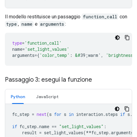
Il modello restituisce un passaggio
function_call
con
type
,
name
e
arguments
:
type
=
'function_call'
name
=
'set_light_values'
arguments
=
{
'color_temp'
:
&#
39;warm'
,
'brightness'
Passaggio 3: esegui la funzione
Python
JavaScript
fc_step
=
next
(
s
for
s
in
interaction
.
steps
if
s
.
t
if
fc_step
.
name
==
"set_light_values"
:
result
=
set_light_values
(
**
fc_step
.
arguments
)