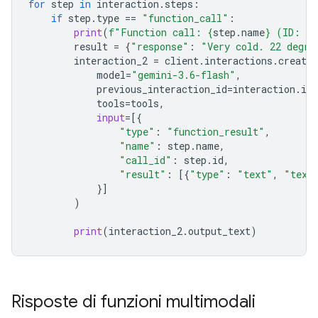
for
step
in
interaction
.
steps
:
if
step
.
type
==
"function_call"
:
print
(
f
"Function call: 
{
step
.
name
}
 (ID: 
{
s
result
=
{
"response"
:
"Very cold. 22 degre
interaction_2
=
client
.
interactions
.
create
model
=
"gemini-3.6-flash"
,
previous_interaction_id
=
interaction
.
id
,
tools
=
tools
,
input
=
[{
"type"
:
"function_result"
,
"name"
:
step
.
name
,
"call_id"
:
step
.
id
,
"result"
:
[{
"type"
:
"text"
,
"text
}]
)
print
(
interaction_2
.
output_text
)
Risposte di funzioni multimodali