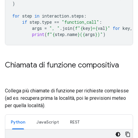
)
for
step
in
interaction
.
steps
:
if
step
.
type
==
"function_call"
:
args
=
", "
.
join
(
f
"
{
key
}
=
{
val
}
"
for
key
,
v
print
(
f
"
{
step
.
name
}
(
{
args
}
)"
)
Chiamata di funzione compositiva
Collega più chiamate di funzione per richieste complesse
(ad es. recupera prima la località, poi le previsioni meteo
per quella località).
Python
JavaScript
REST