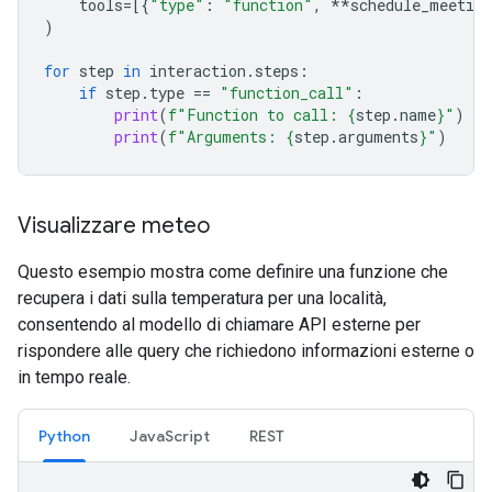
tools
=
[{
"type"
:
"function"
,
**
schedule_meeting
)
for
step
in
interaction
.
steps
:
if
step
.
type
==
"function_call"
:
print
(
f
"Function to call: 
{
step
.
name
}
"
)
print
(
f
"Arguments: 
{
step
.
arguments
}
"
)
Visualizzare meteo
Questo esempio mostra come definire una funzione che
recupera i dati sulla temperatura per una località,
consentendo al modello di chiamare API esterne per
rispondere alle query che richiedono informazioni esterne o
in tempo reale.
Python
JavaScript
REST