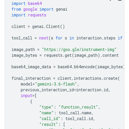
import
base64
from
google
import
genai
import
requests
client
=
genai
.
Client
()
tool_call
=
next
(
s
for
s
in
interaction
.
steps
if
s
image_path
=
"https://goo.gle/instrument-img"
image_bytes
=
requests
.
get
(
image_path
)
.
content
base64_image_data
=
base64
.
b64encode
(
image_bytes
)
.
final_interaction
=
client
.
interactions
.
create
(
model
=
"gemini-3.6-flash"
,
previous_interaction_id
=
interaction
.
id
,
input
=
[
{
"type"
:
"function_result"
,
"name"
:
tool_call
.
name
,
"call_id"
:
tool_call
.
id
,
"result"
:
[