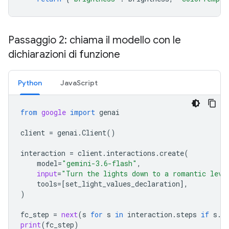
Passaggio 2: chiama il modello con le
dichiarazioni di funzione
Python
JavaScript
from
google
import
genai
client
=
genai
.
Client
()
interaction
=
client
.
interactions
.
create
(
model
=
"gemini-3.6-flash"
,
input
=
"Turn the lights down to a romantic leve
tools
=
[
set_light_values_declaration
],
)
fc_step
=
next
(
s
for
s
in
interaction
.
steps
if
s
.
t
print
(
fc_step
)