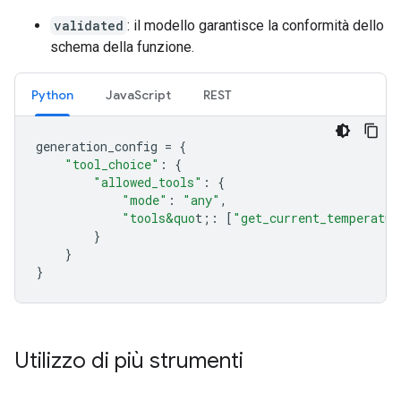
validated
: il modello garantisce la conformità dello
schema della funzione.
Python
JavaScript
REST
generation_config
=
{
"tool_choice"
:
{
"allowed_tools"
:
{
"mode"
:
"any"
,
"tools&quo
t;
:
[
"get_current_temperatur
}
}
}
Utilizzo di più strumenti