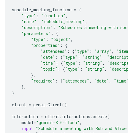
schedule_meeting_function
=
{
"type"
:
"function"
,
"name"
:
"schedule_meeting"
,
"description"
:
"Schedules a meeting with speci
"parameters"
:
{
"type"
:
"object"
,
"properties"
:
{
"attendees"
:
{
"type"
:
"array"
,
"items
"date"
:
{
"type"
:
"string"
,
"descripti
"time"
:
{
"type"
:
"string"
,
"descripti
"topic"
:
{
"type"
:
"string"
,
"descript
},
"required"
:
[
"attendees"
,
"date"
,
"time"
,
},
}
client
=
genai
.
Client
()
interaction
=
client
.
interactions
.
create
(
model
=
"gemini-3.6-flash"
,
input
=
"Schedule a meeting with Bob and Alice f