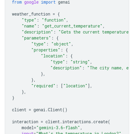
from
google
import
genai
weather_function
=
{
"type"
:
"function"
,
"name"
:
"get_current_temperature"
,
"description"
:
"Gets the current temperature f
"parameters"
:
{
"type"
:
"object"
,
"properties"
:
{
"location"
:
{
"type"
:
"string"
,
"description"
:
"The city name, e.g
},
},
"required"
:
[
"location"
],
},
}
client
=
genai
.
Client
()
interaction
=
client
.
interactions
.
create
(
model
=
"gemini-3.6-flash"
,
input
=
"What's the temperature in London?"
,