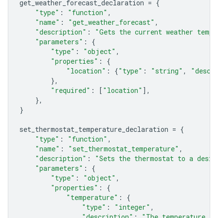
get_weather_forecast_declaration
=
{
"type"
:
"function"
,
"name"
:
"get_weather_forecast"
,
"description"
:
"Gets the current weather tempe
"parameters"
:
{
"type"
:
"object"
,
"properties"
:
{
"location"
:
{
"type"
:
"string"
,
"descr
},
"required"
:
[
"location"
],
},
}
set_thermostat_temperature_declaration
=
{
"type"
:
"function"
,
"name"
:
"set_thermostat_temperature"
,
"description"
:
"Sets the thermostat to a desir
"parameters"
:
{
"type"
:
"object"
,
"properties"
:
{
"temperature"
:
{
"type"
:
"integer"
,
"description"
:
"The temperature in