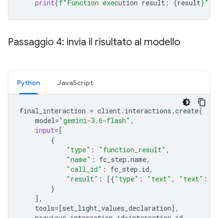
print
(
f
"Function exec
ution result: 
{
result
}
"
)
Passaggio 4: invia il risultato al modello
Python
JavaScript
final_interaction
=
client
.
interactions
.
create
(
model
=
"gemini-3.6-flash"
,
input
=
[
{
"type"
:
"function_result"
,
"name"
:
fc_step
.
name
,
"call_id"
:
fc_step
.
id
,
"result"
:
[{
"type"
:
"text"
,
"text"
:
j
}
],
tools
=
[
set_light_values_declarat
ion
],
previous_interaction_id
=
interaction
.
id
,