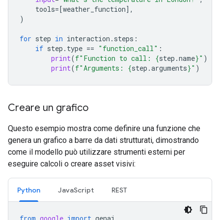
tools
=
[
weather_function
],
)
for
step
in
interaction
.
steps
:
if
step
.
type
==
"function_call"
:
print
(
f
"Function to call: 
{
step
.
name
}
"
)
print
(
f
"Arguments: 
{
step
.
arguments
}
"
)
Creare un grafico
Questo esempio mostra come definire una funzione che
genera un grafico a barre da dati strutturati, dimostrando
come il modello può utilizzare strumenti esterni per
eseguire calcoli o creare asset visivi:
Python
JavaScript
REST
from
google
import
genai