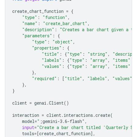
create_chart_function
=
{
"type"
:
"function"
,
"name"
:
"create_bar_chart"
,
"description"
:
"Creates a bar chart given a ti
"parameters"
:
{
"type"
:
"object"
,
"properties"
:
{
"title"
:
{
"type"
:
"string"
,
"descript
"labels"
:
{
"type"
:
"array"
,
"items"
:
"values"
:
{
"type"
:
"array"
,
"items"
:
},
"required"
:
[
"title"
,
"labels"
,
"values"
]
},
}
client
=
genai
.
Client
()
interaction
=
client
.
interactions
.
create
(
model
=
"
;gemini-3.6-flash"
,
input
=
"Create a bar chart titled 'Quarterly Sa
tools
=
[
create_chart_function
],