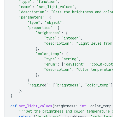
"type"
:
"function"
,
"name"
:
"set_light_values"
,
"description"
:
"Sets the brightness and color 
"parameters"
:
{
"type"
:
"object"
,
"properties"
:
{
"brightness"
:
{
"type"
:
"integer"
,
"description"
:
"Light level from 0
},
"color_temp"
:
{
"type"
:
"string"
,
"enum"
:
[
"daylight"
,
"cool&>quot;
"description"
:
"Color temperature"
},
},
"require
d"
:
[
"brightness"
,
"color_temp"
],
},
}
def
set_light_values
(
brightness
:
int
,
color_temp
:
"""Set the brightness and color temperature of
return
{
"brightness"
:
brightness
,
"colorTemper