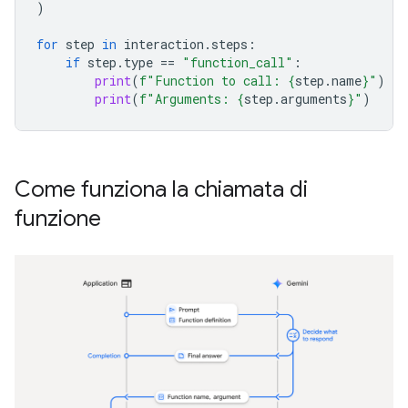
)
for
step
in
interaction
.
steps
:
if
step
.
type
==
"function_call"
:
print
(
f
"Function to call: 
{
step
.
name
}
"
)
print
(
f
"Arguments: 
{
step
.
arguments
}
"
)
Come funziona la chiamata di
funzione