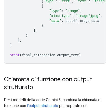
{
"type"
:
"text"
,
"text"
:
"instrum
{
"type"
:
"image"
,
"mime_type
"
:
"image/jpeg"
,
"data"
:
base64_image_data
,
},
],
}
],
)
print
(
final_interaction
.
output_text
)
Chiamata di funzione con output
strutturato
Per i modelli della serie Gemini 3, combina la chiamata di
funzione con
l'output strutturato
per risposte con