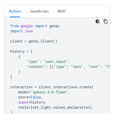
Python
JavaScript
REST
from
google
import
genai
import
json
client
=
genai
.
Client
()
history
=
[
{
"type"
:
"user_input"
,
"content"
:
[{
"type"
:
"text"
,
"text"
:
"Tur
}
]
interaction
=
client
.
interactions
.
create
(
model
=
"gemini-3.6-flash"
,
store
=
False
,
input
=
history
,
tools
=
[
set_light_values_declaration
],
)