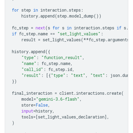
for
step
in
interaction
.
steps
:
history
.
append
(
step
.
model_dump
())
fc_step
=
next
(
s
for
s
in
interaction
.
steps
if
s
.
t
if
fc_step
.
name
==
"set_light_values"
:
result
=
set_light_values
(
**
fc_step
.
arguments
)
history
.
append
({
"type"
:
"function_result"
,
"name"
:
fc_step
.
name
,
"call_id"
:
fc_step
.
id
,
"result"
:
[{
"type"
:
"text"
,
"text"
:
json
.
dump
})
final_interactio
n 
=
client
.
interactions
.
create
(
model
=
"gemini-3.6-flash"
,
store
=
False
,
input
=
history
,
tools
=
[
set_light_values_declaration
],
)