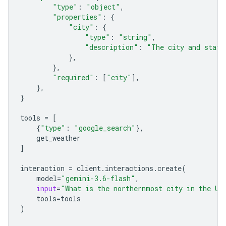
"type"
:
"object"
,
"properties"
:
{
"city"
:
{
"type"
:
"string"
,
"description"
:
"The city and state
},
},
"required"
:
[
"city"
],
},
}
tools
=
[
{
"type"
:
"google_search"
},
get_weather
]
interaction
=
client
.
interactions
.
create
(
model
=
"gemini-3.6-flash"
,
input
=
"What is the northernmost city in the Un
tools
=
tools
)