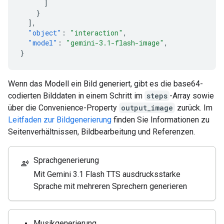
]
}
],
"object"
:
"interaction"
,
"model"
:
"gemini-3.1-flash-image"
,
}
Wenn das Modell ein Bild generiert, gibt es die base64-
codierten Bilddaten in einem Schritt im
steps
-Array sowie
über die Convenience-Property
output_image
zurück. Im
Leitfaden zur Bildgenerierung
finden Sie Informationen zu
Seitenverhältnissen, Bildbearbeitung und Referenzen.
Sprachgenerierung
record_voice_over
Mit Gemini 3.1 Flash TTS ausdrucksstarke
Sprache mit mehreren Sprechern generieren
Musikgenerierung