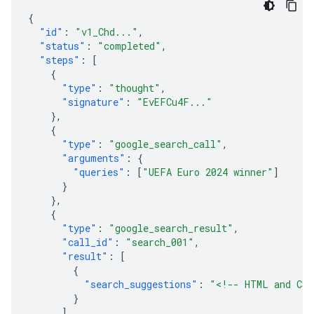
{
"id"
:
"v1_Chd..."
,
"status"
:
"completed"
,
"steps"
:
[
{
"type"
:
"thought"
,
"signature"
:
"EvEFCu4F..."
},
{
"type"
:
"google_search_call"
,
"arguments"
:
{
"queries"
:
[
"UEFA Euro 2024 winner"
]
}
},
{
"type"
:
"google_search_result"
,
"call_id"
:
"search_001"
,
"result"
:
[
{
"search_suggestions"
:
"<!-- HTML and CSS
}
]