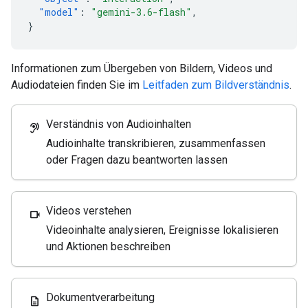
"model"
:
"gemini-3.6-flash"
,
}
Informationen zum Übergeben von Bildern, Videos und
Audiodateien finden Sie im
Leitfaden zum Bildverständnis
.
Verständnis von Audioinhalten
hearing
Audioinhalte transkribieren, zusammenfassen
oder Fragen dazu beantworten lassen
Videos verstehen
videocam
Videoinhalte analysieren, Ereignisse lokalisieren
und Aktionen beschreiben
Dokumentverarbeitung
description