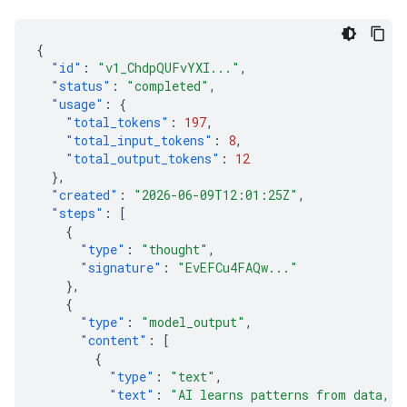
{
"id"
:
"v1_ChdpQUFvYXI..."
,
"status"
:
"completed"
,
"usage"
:
{
"total_tokens"
:
197
,
"total_input_tokens"
:
8
,
"total_output_tokens"
:
12
},
"created"
:
"2026-06-09T12:01:25Z"
,
"steps"
:
[
{
"type"
:
"thought"
,
"signature"
:
"EvEFCu4FAQw..."
},
{
"type"
:
"model_output"
,
"content"
:
[
{
"type"
:
"text"
,
"text"
:
"AI learns patterns from data, t