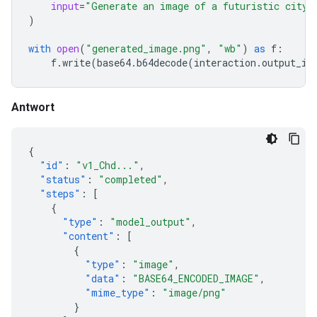
input
=
"Generate an image of a futuristic city 
)
with
open
(
"generated_image.png"
,
"wb"
)
as
f
:
f
.
write
(
base64
.
b64decode
(
interaction
.
output_im
Antwort
{
"id"
:
"v1_Chd..."
,
"status"
:
"completed"
,
"steps"
:
[
{
"type"
:
"model_output"
,
"content"
:
[
{
"type"
:
"image"
,
"data"
:
"BASE64_ENCODED_IMAGE"
,
"mime_type"
:
"image/png"
}