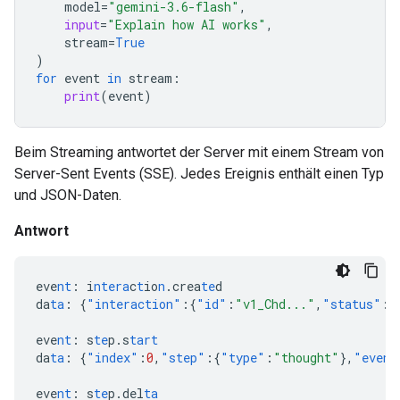
model
=
"gemini-3.6-flash"
,
input
=
"Explain how AI works"
,
stream
=
True
)
for
event
in
stream
:
print
(
event
)
Beim Streaming antwortet der Server mit einem Stream von
Server-Sent Events (SSE). Jedes Ereignis enthält einen Typ
und JSON-Daten.
Antwort
eve
nt
:
i
ntera
c
t
io
n
.crea
te
d
da
ta
:
{
"interaction"
:{
"id"
:
"v1_Chd..."
,
"status"
:
"
eve
nt
:
s
te
p.s
tart
da
ta
:
{
"index"
:
0
,
"step"
:{
"type"
:
"thought"
},
"event
eve
nt
:
s
te
p.del
ta