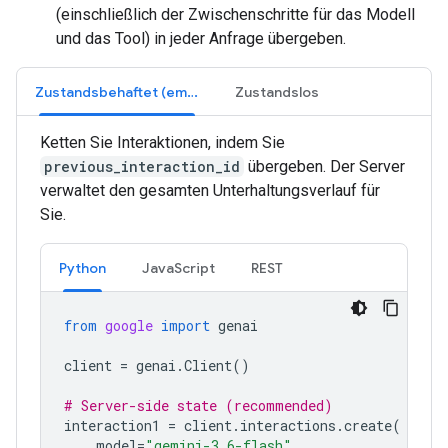
(einschließlich der Zwischenschritte für das Modell
und das Tool) in jeder Anfrage übergeben.
Zustandsbehaftet (empfohlen)
Zustandslos
Ketten Sie Interaktionen, indem Sie
previous_interaction_id
übergeben. Der Server
verwaltet den gesamten Unterhaltungsverlauf für
Sie.
Python
JavaScript
REST
from
google
import
genai
client
=
genai
.
Client
()
# Server-side state (recommended)
interaction1
=
client
.
interactions
.
create
(
model
=
"gemini-3.6-flash"
,