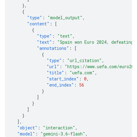
},
{
"type"
:
"model_output"
,
"content"
:
[
{
"type"
:
"text"
,
"text"
:
"Spain won Euro 2024, defeating 
"annotations"
:
[
{
"type"
:
"url_citation"
,
"url"
:
"https://www.uefa.com/euro202
"title"
:
"uefa.com"
,
"start_index"
:
0
,
"end_index"
:
56
}
]
}
]
}
],
"object"
:
"interaction"
,
"model"
:
"gemini-3.6-flash"
,