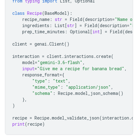
from
typing
import
List
,
Optional
class
Recipe
(
BaseModel
):
recipe_name
:
str
=
Field
(
description
=
"Name of 
ingredients
:
List
[
str
]
=
Field
(
description
=
"Li
prep_time_minutes
:
Optional
[
int
]
=
Field
(
descr
client
=
genai
.
Client
()
interaction
=
client
.
interactions
.
create
(
model
=
"gemini-3.6-flash"
,
input
=
"Give me a recipe for banana bread"
,
response_format
=
{
"type"
:
"text"
,
"mime_type"
:
"application/json"
,
"schema"
:
Recipe
.
model_json_schema
()
},
)
recipe
=
Recipe
.
model_validate_json
(
interaction
.
ou
print
(
recipe
)