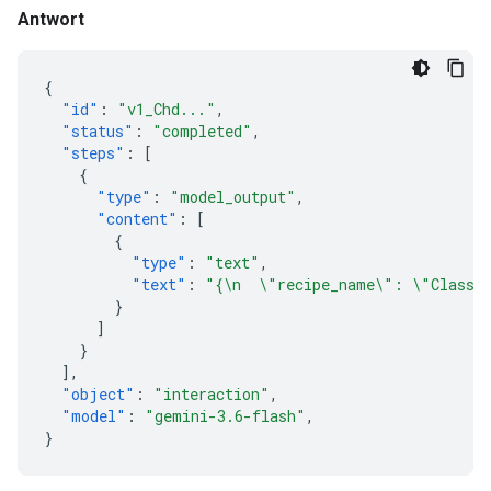
Antwort
{
"id"
:
"v1_Chd..."
,
"status"
:
"completed"
,
"steps"
:
[
{
"type"
:
"model_output"
,
"content"
:
[
{
"type"
:
"text"
,
"text"
:
"{\n  \"recipe_name\": \"Classic
}
]
}
],
"object"
:
"interaction"
,
"model"
:
"gemini-3.6-flash"
,
}