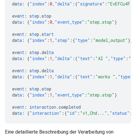
da
ta
:
{
"index"
:
0
,
"delta"
:{
"signature"
:
"EvEFCu4F..
eve
nt
:
s
te
p.s
t
op
da
ta
:
{
"index"
:
0
,
"event_type"
:
"step.stop"
}
eve
nt
:
s
te
p.s
tart
da
ta
:
{
"index"
:
1
,
"step"
:{
"type"
:
"model_output"
},
"
eve
nt
:
s
te
p.del
ta
da
ta
:
{
"index"
:
1
,
"delta"
:{
"text"
:
"AI "
,
"type"
:
"te
eve
nt
:
s
te
p.del
ta
da
ta
:
{
"index"
:
1
,
"delta"
:{
"text"
:
"works "
,
"type"
:
eve
nt
:
s
te
p.s
t
op
da
ta
:
{
"index"
:
1
,
"event_type"
:
"step.stop"
}
eve
nt
:
i
ntera
c
t
io
n
.comple
te
d
da
ta
:
{
"interaction"
:{
"id"
:
"v1_Chd..."
,
"status"
:
"
Eine detaillierte Beschreibung der Verarbeitung von