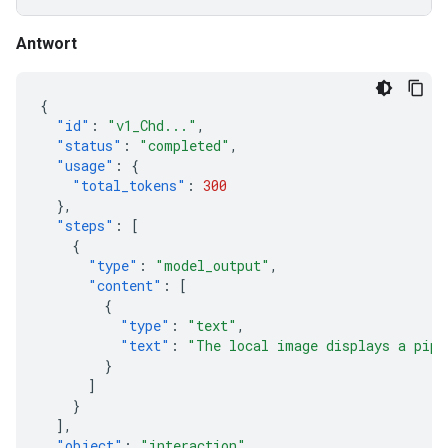
Antwort
{
"id"
:
"v1_Chd..."
,
"status"
:
"completed"
,
"usage"
:
{
"total_tokens"
:
300
},
"steps"
:
[
{
"type"
:
"model_output"
,
"content"
:
[
{
"type"
:
"text"
,
"text"
:
"The local image displays a pipe
}
]
}
],
"object"
:
"interaction"
,