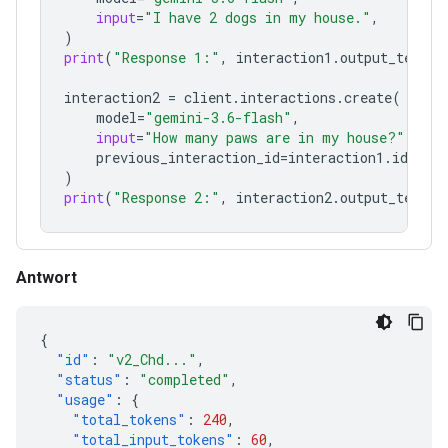
input
=
"I have 2 dogs in my house."
,
)
print
(
"Response 1:"
,
interaction1
.
output_text
)
interaction2
=
client
.
interactions
.
create
(
model
=
"gemini-3.6-flash"
,
input
=
"How many paws are in my house?"
,
previous_interaction_id
=
interaction1
.
id
,
)
print
(
"Response 2:"
,
interaction2
.
output_text
)
Antwort
{
"id"
:
"v2_Chd..."
,
"status"
:
"completed"
,
"usage"
:
{
"total_tokens"
:
240
,
"total_input_tokens"
:
60
,