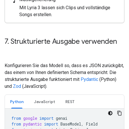
music_note
Mit Lyria 3 lassen sich Clips und vollständige
Songs erstellen.
7
.
Strukturierte Ausgabe verwenden
Konfigurieren Sie das Modell so, dass es JSON zurückgibt,
das einem von Ihnen definierten Schema entspricht. Die
strukturierte Ausgabe funktioniert mit
Pydantic
(Python)
und
Zod
(JavaScript).
Python
JavaScript
REST
from
google
import
genai
from
pydantic
import
BaseModel
,
Field