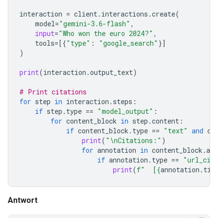
interaction
=
client
.
interactions
.
create
(
model
=
"gemini-3.6-flash"
,
input
=
"Who won the euro 2024?"
,
tools
=
[{
"type"
:
"google_search"
}]
)
print
(
interaction
.
output_text
)
# Print citations
for
step
in
interaction
.
steps
:
if
step
.
type
==
"model_output"
:
for
content_block
in
step
.
content
:
if
content_block
.
type
==
"text"
and
co
print
(
"
\n
Citations:"
)
for
annotation
in
content_block
.
ann
if
annotation
.
type
==
"url_cit
print
(
f
"  [
{
annotation
.
tit
Antwort