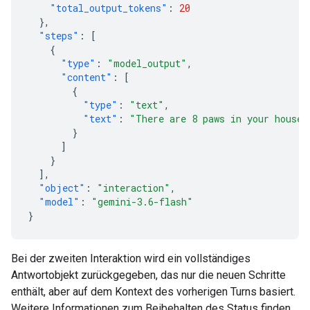
"total_output_tokens"
:
20
},
"steps"
:
[
{
"type"
:
"model_output"
,
"content"
:
[
{
"type"
:
"text"
,
"text"
:
"There are 8 paws in your house.
}
]
}
],
"object"
:
"interaction"
,
"model"
:
"gemini-3.6-flash"
}
Bei der zweiten Interaktion wird ein vollständiges
Antwortobjekt zurückgegeben, das nur die neuen Schritte
enthält, aber auf dem Kontext des vorherigen Turns basiert.
Weitere Informationen zum Beibehalten des Status finden