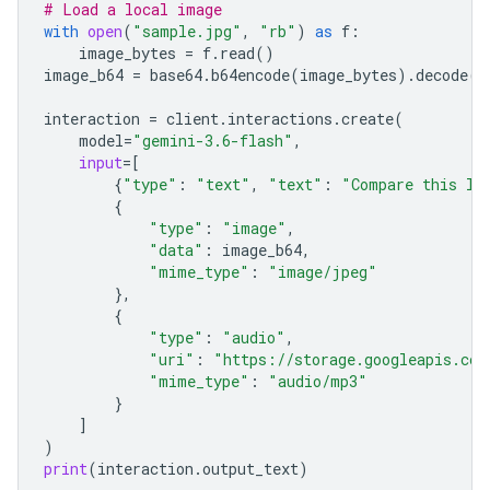
# Load a local image
with
open
(
"sample.jpg"
,
"rb"
)
as
f
:
image_bytes
=
f
.
read
()
image_b64
=
base64
.
b64encode
(
image_bytes
)
.
decode
(
"
interaction
=
client
.
interactions
.
create
(
model
=
"gemini-3.6-flash"
,
input
=
[
{
"type"
:
"text"
,
"text"
:
"Compare this lo
{
"type"
:
"image"
,
"data"
:
image_b64
,
"mime_type"
:
"image/jpeg"
},
{
"type"
:
"audio"
,
"uri"
:
"https://storage.googleapis.com
"mime_type"
:
"audio/mp3"
}
]
)
print
(
interaction
.
output_text
)