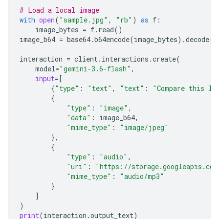
# Load a local image
with
open
(
"sample.jpg"
,
"rb"
)
as
f
:
image_bytes
=
f
.
read
()
image_b64
=
base64
.
b64encode
(
image_bytes
)
.
decode
(
"
interaction
=
client
.
interactions
.
create
(
model
=
"gemini-3.6-flash"
,
input
=
[
{
"type"
:
"text"
,
"text"
:
"Compare this lo
{
"type"
:
"image"
,
"data"
:
image_b64
,
"mime_type"
:
"image/jpeg"
},
{
"type"
:
"audio"
,
"uri"
:
"https://storage.googleapis.com
"mime_type"
:
"audio/mp3"
}
]
)
print
(
interaction
.
output_text
)