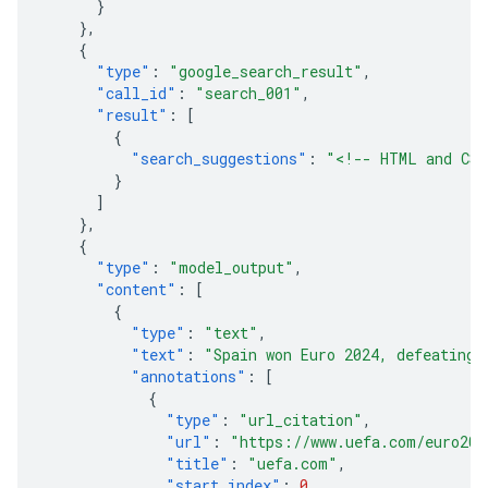
}
},
{
"type"
:
"google_search_result"
,
"call_id"
:
"search_001"
,
"result"
:
[
{
"search_suggestions"
:
"<!-- HTML and CSS
}
]
},
{
"type"
:
"model_output"
,
"content"
:
[
{
"type"
:
"text"
,
"text"
:
"Spain won Euro 2024, defeating 
"annotations"
:
[
{
"type"
:
"url_citation"
,
"url"
:
"https://www.uefa.com/euro202
"title"
:
"uefa.com"
,
"start_index"
:
0
,