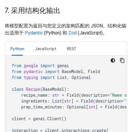
7
.
采用结构化输出
将模型配置为返回与您定义的架构匹配的 JSON。结构化输
出适用于
Pydantic
(Python) 和
Zod
(JavaScript)。
Python
JavaScript
REST
from
google
import
genai
from
pydantic
import
BaseModel
,
Field
from
typing
import
List
,
Optional
class
Recipe
(
BaseModel
):
recipe_name
:
str
=
Field
(
description
=
"Name of 
ingredients
:
List
[
str
]
=
Field
(
description
=
"Li
prep_time_minutes
:
Optional
[
int
]
=
Field
(
descr
client
=
genai
.
Client
()
interaction
=
client
.
interactions
.
create
(