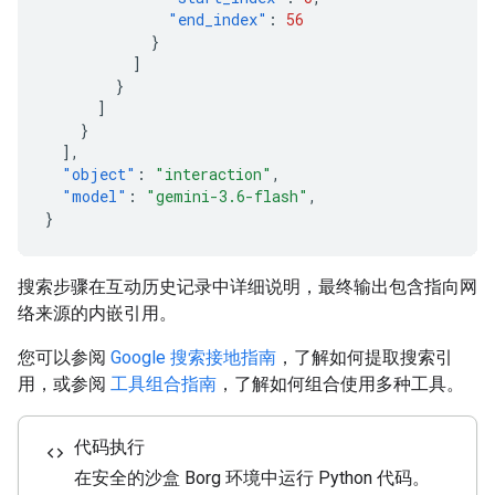
"end_index"
:
56
}
]
}
]
}
],
"object"
:
"interaction"
,
"model"
:
"gemini-3.6-flash"
,
}
搜索步骤在互动历史记录中详细说明，最终输出包含指向网
络来源的内嵌引用。
您可以参阅
Google 搜索接地指南
，了解如何提取搜索引
用，或参阅
工具组合指南
，了解如何组合使用多种工具。
代码执行
code
在安全的沙盒 Borg 环境中运行 Python 代码。