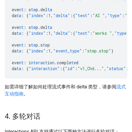
eve
nt
:
s
te
p.del
ta
da
ta
:
{
"index"
:
1
,
"delta"
:{
"text"
:
"AI "
,
"type"
:
"te
eve
nt
:
s
te
p.del
ta
da
ta
:
{
"index"
:
1
,
"delta"
:{
"text"
:
"works "
,
"type"
:
eve
nt
:
s
te
p.s
t
op
da
ta
:
{
"index"
:
1
,
"event_type"
:
"step.stop"
}
eve
nt
:
i
ntera
c
t
io
n
.comple
te
d
da
ta
:
{
"interaction"
:{
"id"
:
"v1_Chd..."
,
"status"
:
"
如需详细了解如何处理流式事件和 delta 类型，请参阅
流式
互动指南
。
4
.
多轮对话
Interactions API 支持通过以下两种方法进行多轮对话：