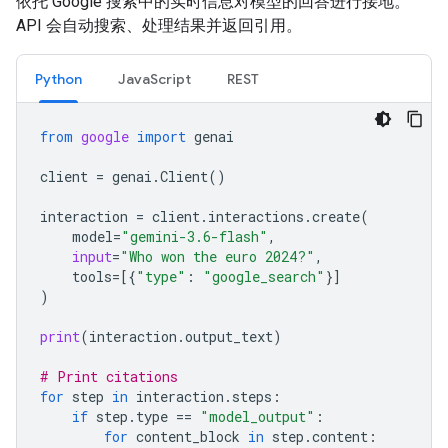
依托 Google 搜索中的实时信息对模型的回答进行接地。
API 会自动搜索、处理结果并返回引用。
Python
JavaScript
REST
from
google
import
genai
client
=
genai
.
Client
()
interaction
=
client
.
interactions
.
create
(
model
=
"gemini-3.6-flash"
,
input
=
"Who won the euro 2024?"
,
tools
=
[{
"type"
:
"google_search"
}]
)
print
(
interaction
.
output_text
)
# Print citations
for
step
in
interaction
.
steps
:
if
step
.
type
==
"model_output"
:
for
content_block
in
step
.
content
: