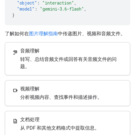
"object"
:
"interaction"
,
"model"
:
"gemini-3.6-flash"
,
}
了解如何在
图片理解指南
中传递图片、视频和音频文件。
音频理解
hearing
转写、总结音频文件或回答有关音频文件的问
题。
视频理解
videocam
分析视频内容、查找事件和描述操作。
文档处理
description
从 PDF 和其他文档格式中提取信息。