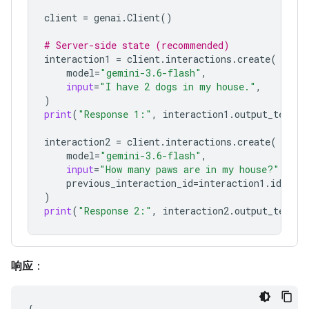
client
=
genai
.
Client
()
# Server-side state (recommended)
interaction1
=
client
.
interactions
.
create
(
model
=
"gemini-3.6-flash"
,
input
=
"I have 2 dogs in my house."
,
)
print
(
"Response 1:"
,
interaction1
.
output_text
)
interaction2
=
client
.
interactions
.
create
(
model
=
"gemini-3.6-flash"
,
input
=
"How many paws are in my house?"
,
previous_interaction_id
=
interaction1
.
id
,
)
print
(
"Response 2:"
,
interaction2
.
output_text
)
响应
：
{