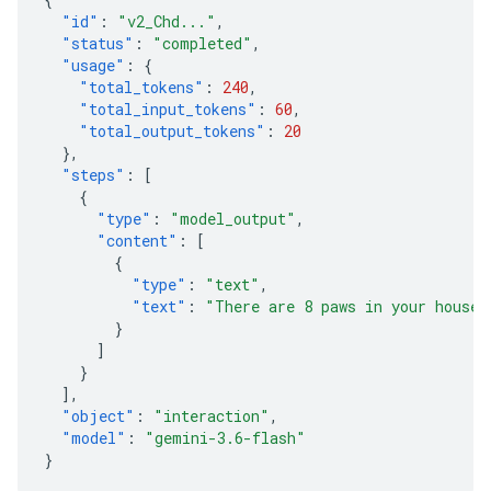
"id"
:
"v2_Chd..."
,
"status"
:
"completed"
,
"usage"
:
{
"total_tokens"
:
240
,
"total_input_tokens"
:
60
,
"total_output_tokens"
:
20
},
"steps"
:
[
{
"type"
:
"model_output"
,
"content"
:
[
{
"type"
:
"text"
,
"text"
:
"There are 8 paws in your house.
}
]
}
],
"object"
:
"interaction"
,
"model"
:
"gemini-3.6-flash"
}