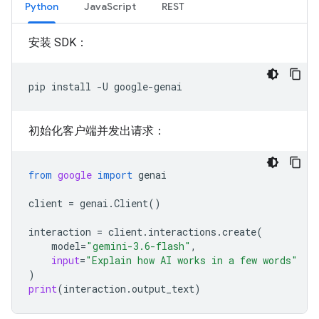
Python
JavaScript
REST
安装 SDK：
pip
install
-U
初始化客户端并发出请求：
from
google
import
genai
client
=
genai
.
Client
()
interaction
=
client
.
interactions
.
create
(
model
=
"gemini-3.6-flash"
,
input
=
"Explain how AI works in a few words"
)
print
(
interaction
.
output_text
)