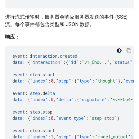
进行流式传输时，服务器会响应服务器发送的事件 (SSE)
流。每个事件都包含类型和 JSON 数据。
响应
：
eve
nt
:
i
ntera
c
t
io
n
.crea
te
d
da
ta
:
{
"interaction"
:{
"id"
:
"v1_Chd..."
,
"status"
:
"
eve
nt
:
s
te
p.s
tart
da
ta
:
{
"index"
:
0
,
"step"
:{
"type"
:
"thought"
},
"event
eve
nt
:
s
te
p.del
ta
da
ta
:
{
"index"
:
0
,
"delta"
:{
"signature"
:
"EvEFCu4F..
eve
nt
:
s
te
p.s
t
op
da
ta
:
{
"index"
:
0
,
"event_type"
:
"step.stop"
}
eve
nt
:
s
te
p.s
tart
da
ta
:
{
"index"
:
1
,
"step"
:{
"type"
:
"model_output"
},
"