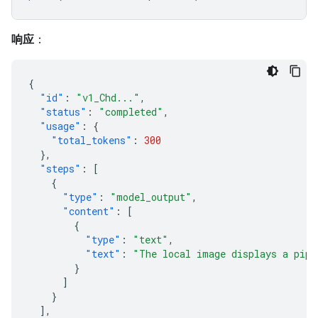
响应
：
{
"id"
:
"v1_Chd..."
,
"status"
:
"completed"
,
"usage"
:
{
"total_tokens"
:
300
},
"steps"
:
[
{
"type"
:
"model_output"
,
"content"
:
[
{
"type"
:
"text"
,
"text"
:
"The local image displays a pipe
}
]
}
],