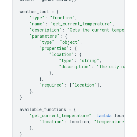
weather_tool
=
{
"type"
:
"function"
,
"name"
:
"get_current_temperature"
,
"description"
:
"Gets the current temperatur
"parameters"
:
{
"type"
:
"object"
,
"properties"
:
{
"location"
:
{
"type"
:
"string"
,
"description"
:
"The city name, 
},
},
"required"
:
[
"location"
],
},
}
available_functions
=
{
"get_current_temperature"
:
lambda
location
:
"location"
:
location
,
"temperature"
:
"2
},
}