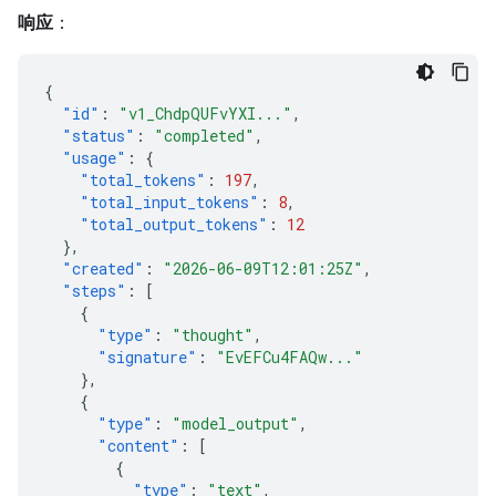
响应
：
{
"id"
:
"v1_ChdpQUFvYXI..."
,
"status"
:
"completed"
,
"usage"
:
{
"total_tokens"
:
197
,
"total_input_tokens"
:
8
,
"total_output_tokens"
:
12
},
"created"
:
"2026-06-09T12:01:25Z"
,
"steps"
:
[
{
"type"
:
"thought"
,
"signature"
:
"EvEFCu4FAQw..."
},
{
"type"
:
"model_output"
,
"content"
:
[
{
"type"
:
"text"
,