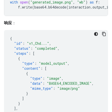
with
open
(
"generated_image.png"
,
"wb"
)
as
f
:
f
.
write
(
base64
.
b64decode
(
interaction
.
output_im
响应
：
{
"id"
:
"v1_Chd..."
,
"status"
:
"completed"
,
"steps"
:
[
{
"type"
:
"model_output"
,
"content"
:
[
{
"type"
:
"image"
,
"data"
:
"BASE64_ENCODED_IMAGE"
,
"mime_type"
:
"image/png"
}
]
}
],