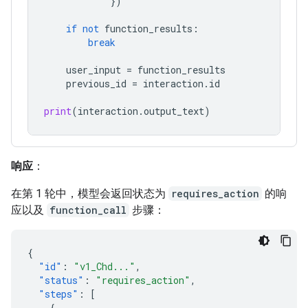
})
if
not
function_results
:
break
user_input
=
function_results
previous_id
=
interaction
.
id
print
(
interaction
.
output_text
)
响应
：
在第 1 轮中，模型会返回状态为
requires_action
的响
应以及
function_call
步骤：
{
"id"
:
"v1_Chd..."
,
"status"
:
"requires_action"
,
"steps"
:
[
{