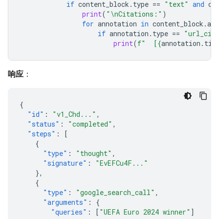
if
content_block
.
type
==
"text"
and
co
print
(
"
\n
Citations:"
)
for
annotation
in
content_block
.
ann
if
annotation
.
type
==
"url_cit
print
(
f
"  [
{
annotation
.
tit
响应
：
{
"id"
:
"v1_Chd..."
,
"status"
:
"completed"
,
"steps"
:
[
{
"type"
:
"thought"
,
"signature"
:
"EvEFCu4F..."
},
{
"type"
:
"google_search_call"
,
"arguments"
:
{
"queries"
:
[
"UEFA Euro 2024 winner"
]