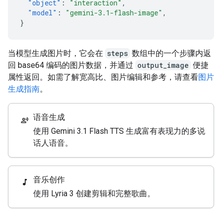
"object"
:
"interaction"
,
"model"
:
"gemini-3.1-flash-image"
,
}
当模型生成图片时，它会在
steps
数组中的一个步骤内返
回 base64 编码的图片数据，并通过
output_image
便捷
属性返回。如需了解宽高比、图片编辑和参考，请查看
图片
生成指南
。
语音生成
record_voice_over
使用 Gemini 3.1 Flash TTS 生成富有表现力的多说
话人语音。
音乐创作
music_note
使用 Lyria 3 创建剪辑和完整歌曲。