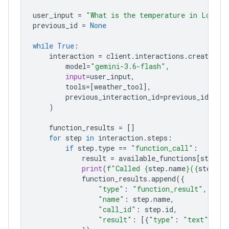
user_input
=
"What is the temperature in London
previous_id
=
None
while
True
:
interaction
=
client
.
interactions
.
create
(
model
=
"gemini-3.6-flash"
,
input
=
user_input
,
tools
=
[
weather_tool
],
previous_interaction_id
=
previous_id
,
)
function_results
=
[]
for
step
in
interaction
.
steps
:
if
step
.
type
==
"function_call"
:
result
=
available_functions
[
step
.
n
print
(
f
"Called 
{
step
.
name
}
(
{
step
.
ar
function_results
.
append
({
"type"
:
"function_result"
,
"name"
:
step
.
name
,
"call_id"
:
step
.
id
,
"result"
:
[{
"type"
:
"text"
,
"t