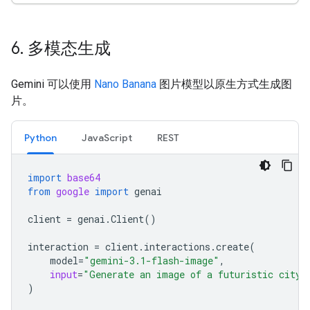
6
.
多模态生成
Gemini 可以使用
Nano Banana
图片模型以原生方式生成图
片。
Python
JavaScript
REST
import
base64
from
google
import
genai
client
=
genai
.
Client
()
interaction
=
client
.
interactions
.
create
(
model
=
"gemini-3.1-flash-image"
,
input
=
"Generate an image of a futuristic city 
)