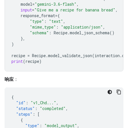
model
=
"gemini-3.6-flash"
,
input
=
"Give me a recipe for banana bread"
,
response_format
=
{
"type"
:
"text"
,
"mime_type"
:
"application/json"
,
"schema"
:
Recipe
.
model_json_schema
()
},
)
recipe
=
Recipe
.
model_validate_json
(
interaction
.
ou
print
(
recipe
)
响应
：
{
"id"
:
"v1_Chd..."
,
"status"
:
"completed"
,
"steps"
:
[
{
"type"
:
"model_output"
,