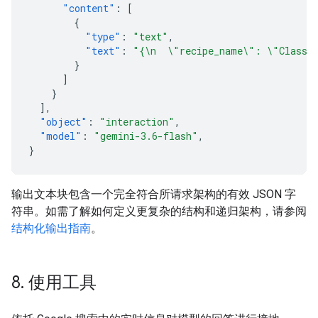
"content"
:
[
{
"type"
:
"text"
,
"text"
:
"{\n  \"recipe_name\": \"Classic
}
]
}
],
"object"
:
"interaction"
,
"model"
:
"gemini-3.6-flash"
,
}
输出文本块包含一个完全符合所请求架构的有效 JSON 字
符串。如需了解如何定义更复杂的结构和递归架构，请参阅
结构化输出指南
。
8
.
使用工具