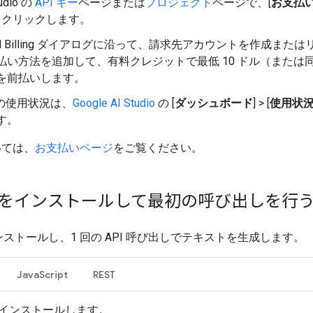
tudio の
API キー
ページまたは
プロジェクト
ページで、[
お支払
 をクリックします。
oud Billing ダイアログに沿って、請求先アカウントを作成また
払い方法を追加して、有料クレジットで最低 10 ドル（または
を前払いします。
I の使用状況は、
Google AI Studio
の [
ダッシュボード
] > [
使用状
す。
いては、
お支払いページ
をご覧ください。
K をインストールして最初の呼び出しを行
インストールし、1 回の API 呼び出しでテキストを生成します。
JavaScript
REST
 をインストールします。