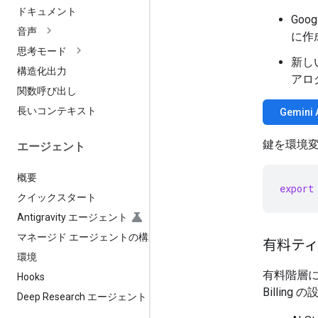
ドキュメント
Goo
音声
に作
思考モード
新しい
構造化出力
アロ
関数呼び出し
長いコンテキスト
Gemin
鍵を環境
エージェント
概要
export
クイックスタート
Antigravity エージェント
マネージド エージェントの構築
有料テ
環境
有料階層に
Hooks
Billin
Deep Research エージェント