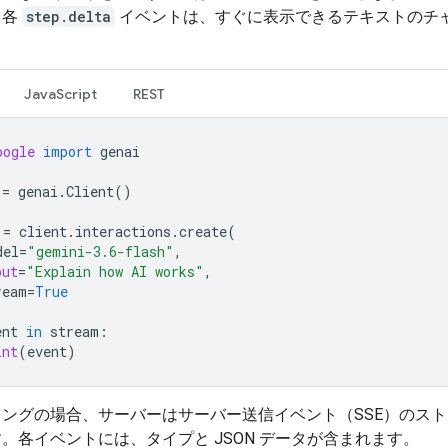
。各
step.delta
イベントは、すぐに表示できるテキストのチ
。
JavaScript
REST
oogle
import
genai
=
genai
.
Client
()
=
client
.
interactions
.
create
(
del
=
"gemini-3.6-flash"
,
put
=
"Explain how AI works"
,
ream
=
True
ent
in
stream
:
int
(
event
)
ングの場合、サーバーはサーバー送信イベント（SSE）のス
。各イベントには、タイプと JSON データが含まれます。