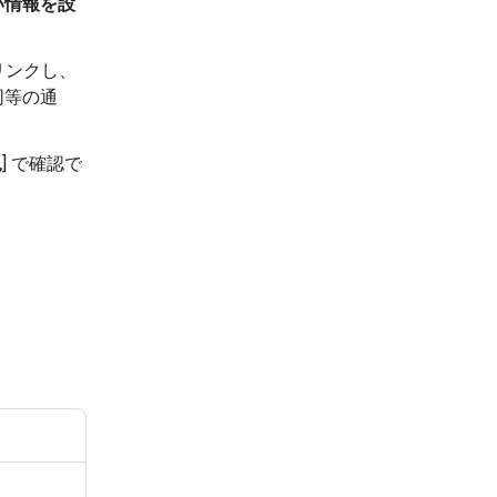
い情報を設
はリンクし、
同等の通
況
] で確認で
う