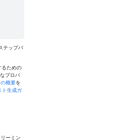
のステップバ
するための
なプロパ
ンの概要
を
スト生成ガ
トリーミン