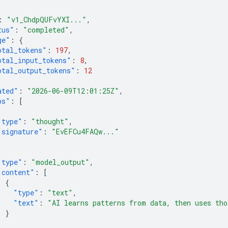
:
"v1_ChdpQUFvYXI..."
,
tus"
:
"completed"
,
ge"
:
{
otal_tokens"
:
197
,
otal_input_tokens"
:
8
,
otal_output_tokens"
:
12
ated"
:
"2026-06-09T12:01:25Z"
,
ps"
:
[
"type"
:
"thought"
,
"signature"
:
"EvEFCu4FAQw..."
"type"
:
"model_output"
,
"content"
:
[
{
"type"
:
"text"
,
"text"
:
"AI learns patterns from data, then uses tho
}
]