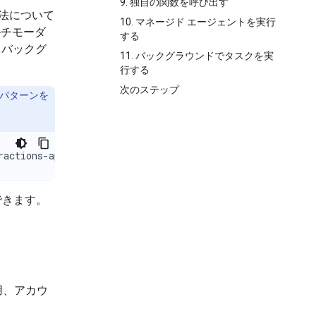
9. 独自の関数を呼び出す
る方法について
10. マネージド エージェントを実行
ルチモーダ
する
、バックグ
11. バックグラウンドでタスクを実
行する
次のステップ
PI パターンを
ractions-api
用できます。
用、アカウ