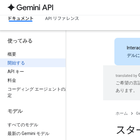
ドキュメント
API リファレンス
使ってみる
Intera
概要
デルに
開始する
API キー
料金
ご希望の言
コーディング エージェントの設
あります。
定
モデル
ホーム
Ge
すべてのモデル
スタ
最新の Gemini モデル