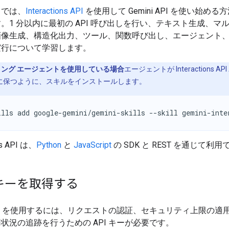
ドでは、
Interactions API
を使用して Gemini API を使い始め
。1 分以内に最初の API 呼び出しを行い、テキスト生成、マ
画像生成、構造化出力、ツール、関数呼び出し、エージェント
実行について学習します。
ング エージェントを使用している場合
エージェントが Interactions A
に保つように、スキルをインストールします。
ills add google-gemini/gemini-skills --skill gemini-inte
ons API は、
Python
と
JavaScript
の SDK と REST を通じて利
 キーを取得する
i API を使用するには、リクエストの認証、セキュリティ上限の適
状況の追跡を行うための API キーが必要です。