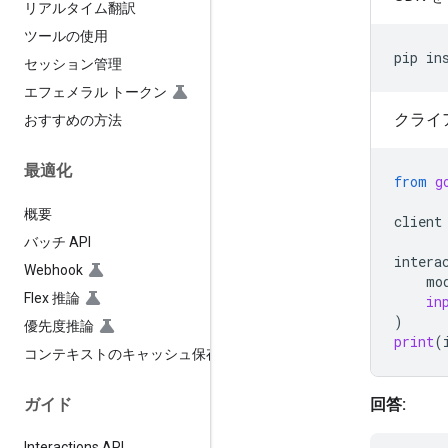
リアルタイム翻訳
ツールの使用
pip
in
セッション管理
エフェメラル トークン
クライ
おすすめの方法
最適化
from
g
概要
client
バッチ API
intera
Webhook
mo
Flex 推論
in
)
優先度推論
print
(
コンテキストのキャッシュ保存
ガイド
回答:
Interactions API