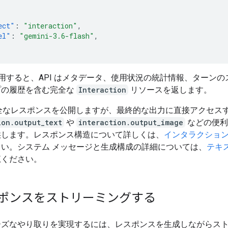
ect"
:
"interaction"
,
el"
:
"gemini-3.6-flash"
,
を使用すると、API はメタデータ、使用状況の統計情報、ターン
プの履歴を含む完全な
Interaction
リソースを返します。
完全なレスポンスを公開しますが、最終的な出力に直接アクセス
ion.output_text
や
interaction.output_image
などの便利
供します。レスポンス構造について詳しくは、
インタラクショ
さい。システム メッセージと生成構成の詳細については、
テキ
覧ください。
ポンスをストリーミングする
ーズなやり取りを実現するには、レスポンスを生成しながらス