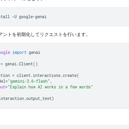
stall
-U
アントを初期化してリクエストを行います。
oogle
import
genai
=
genai
.
Client
()
ction
=
client
.
interactions
.
create
(
del
=
"gemini-3.6-flash"
,
put
=
"Explain how AI works in a few words"
interaction
.
output_text
)