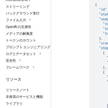
{
ストリーミング
"id"
バックグラウンド実行
"sta
"usa
ファイル入力
"t
Open
AI の互換性
"t
"t
メディアの解像度
},
トークンのカウント
"cre
プロンプト エンジニアリング
"ste
{
ログとデータセット
安全性
},
フレームワーク
{
リソース
リリースノート
非推奨のサービスと機能
ライブラリ