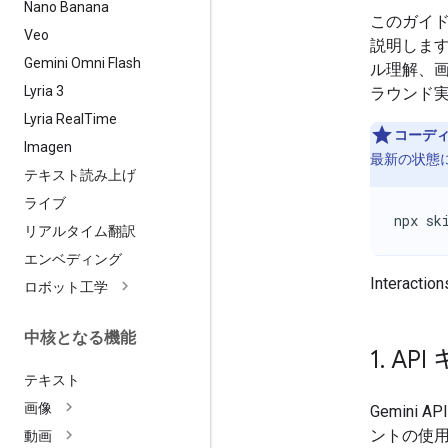
Nano Banana
このガイ
Veo
説明します
Gemini Omni Flash
ル理解、
Lyria 3
ラウンド
Lyria Real
Time
コーディ
Imagen
最新の状態
テキスト読み上げ
ライブ
npx sk
リアルタイム翻訳
エンベディング
Interacti
ロボット工学
中核となる機能
1
.
API
テキスト
画像
Gemin
ントの使用
動画