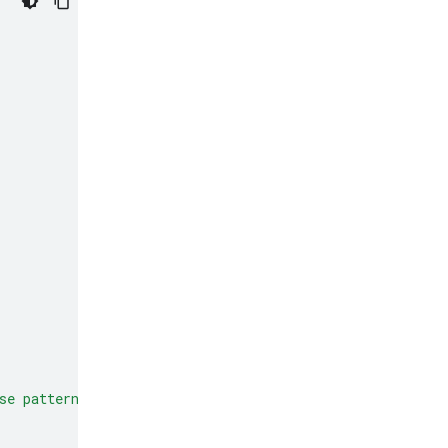
se patterns to make predictions or decisions on new dat