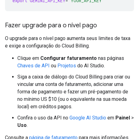
export
GEMINI_API_KEY
=
"YOUR_API_KEY"
Fazer upgrade para o nível pago
O upgrade para o nível pago aumenta seus limites de taxa
e exige a configuração do Cloud Billing.
Clique em
Configurar faturamento
nas páginas
Chaves de API
ou
Projetos
do AI Studio.
Siga a caixa de diálogo do Cloud Billing para criar ou
vincular uma conta de faturamento, adicionar uma
forma de pagamento e fazer um pré-pagamento de
no mínimo US $10 (ou o equivalente na sua moeda
local) em créditos pagos.
Confira o uso da API no
Google AI Studio
em
Painel
>
Uso
.
Consulte a
página de faturamento
para mais informações.