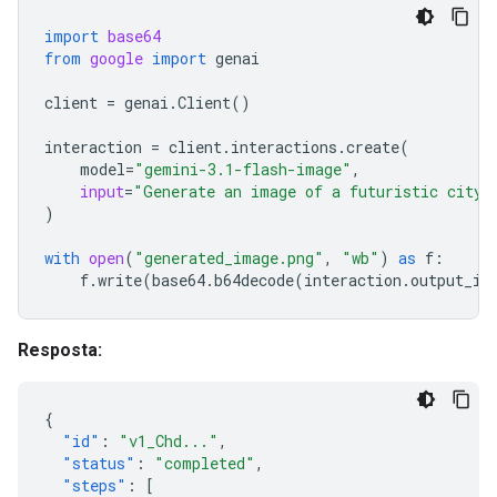
import
base64
from
google
import
genai
client
=
genai
.
Client
()
interaction
=
client
.
interactions
.
create
(
model
=
"gemini-3.1-flash-image"
,
input
=
"Generate an image of a futuristic city 
)
with
open
(
"generated_image.png"
,
"wb"
)
as
f
:
f
.
write
(
base64
.
b64decode
(
interaction
.
output_im
Resposta:
{
"id"
:
"v1_Chd..."
,
"status"
:
"completed"
,
"steps"
:
[