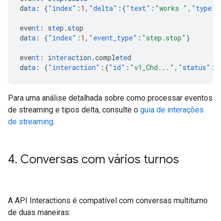
da
ta
:
{
"index"
:
1
,
"delta"
:{
"text"
:
"works "
,
"type"
:
eve
nt
:
s
te
p.s
t
op
da
ta
:
{
"index"
:
1
,
"event_type"
:
"step.stop"
}
eve
nt
:
i
ntera
c
t
io
n
.comple
te
d
da
ta
:
{
"interaction"
:{
"id"
:
"v1_Chd..."
,
"status"
:
"
Para uma análise detalhada sobre como processar eventos
de streaming e tipos delta, consulte o
guia de interações
de streaming
.
4
.
Conversas com vários turnos
A API Interactions é compatível com conversas multiturno
de duas maneiras: