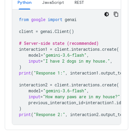
Python
JavaScript
REST
from
google
import
genai
client
=
genai
.
Client
()
# Server-side state (recommended)
interaction1
=
client
.
interactions
.
create
(
model
=
"gemini-3.6-flash"
,
input
=
"I have 2 dogs in my house."
,
)
print
(
"Response 1:"
,
interaction1
.
output_text
)
interaction2
=
client
.
interactions
.
create
(
model
=
"gemini-3.6-flash"
,
input
=
"How many paws are in my house?"
,
previous_interaction_id
=
interaction1
.
id
,
)
print
(
"Response 2:"
,
interaction2
.
output_text
)