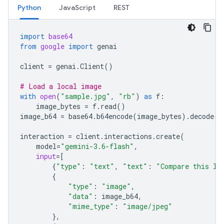
Python
JavaScript
REST
import
base64
from
google
import
genai
client
=
genai
.
Client
()
# Load a local image
with
open
(
"sample.jpg"
,
"rb"
)
as
f
:
image_bytes
=
f
.
read
()
image_b64
=
base64
.
b64encode
(
image_bytes
)
.
decode
(
"
interaction
=
client
.
interactions
.
create
(
model
=
"gemini-3.6-flash"
,
input
=
[
{
"type"
:
"text"
,
"text"
:
"Compare this lo
{
"type"
:
"image"
,
"data"
:
image_b64
,
"mime_type"
:
"image/jpeg"
},