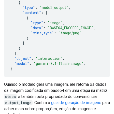
{
"type"
:
"model_output"
,
"content"
:
[
{
"type"
:
"image"
,
"data"
:
"BASE64_ENCODED_IMAGE"
,
"mime_type"
:
"image/png"
}
]
}
],
"object"
:
"interaction"
,
"model"
:
"gemini-3.1-flash-image"
,
}
Quando o modelo gera uma imagem, ele retorna os dados
da imagem codificada em base64 em uma etapa na matriz
steps
e também pela propriedade de conveniência
output_image
. Confira o
guia de geração de imagens
para
saber mais sobre proporções, edição de imagens e