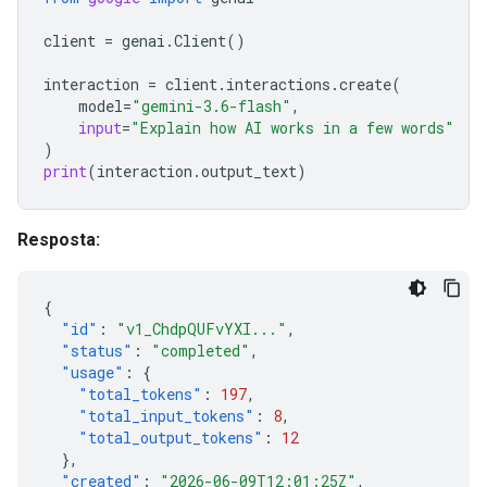
client
=
genai
.
Client
()
interaction
=
client
.
interactions
.
create
(
model
=
"gemini-3.6-flash"
,
input
=
"Explain how AI works in a few words"
)
print
(
interaction
.
output_text
)
Resposta:
{
"id"
:
"v1_ChdpQUFvYXI..."
,
"status"
:
"completed"
,
"usage"
:
{
"total_tokens"
:
197
,
"total_input_tokens"
:
8
,
"total_output_tokens"
:
12
},
"created"
:
"2026-06-09T12:01:25Z"
,