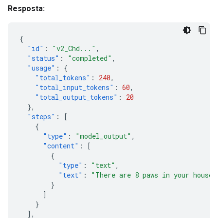
Resposta:
{
"id"
:
"v2_Chd..."
,
"status"
:
"completed"
,
"usage"
:
{
"total_tokens"
:
240
,
"total_input_tokens"
:
60
,
"total_output_tokens"
:
20
},
"steps"
:
[
{
"type"
:
"model_output"
,
"content"
:
[
{
"type"
:
"text"
,
"text"
:
"There are 8 paws in your house.
}
]
}
],