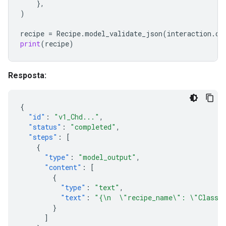
},
)
recipe
=
Recipe
.
model_validate_json
(
interaction
.
ou
print
(
recipe
)
Resposta:
{
"id"
:
"v1_Chd..."
,
"status"
:
"completed"
,
"steps"
:
[
{
"type"
:
"model_output"
,
"content"
:
[
{
"type"
:
"text"
,
"text"
:
"{\n  \"recipe_name\": \"Classic
}
]