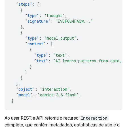
"steps"
:
[
{
"type"
:
"thought"
,
"signature"
:
"EvEFCu4FAQw..."
},
{
"type"
:
"model_output"
,
"content"
:
[
{
"type"
:
"text"
,
"text"
:
"AI learns patterns from data, t
}
]
}
],
"object"
:
"interaction"
,
"model"
:
"gemini-3.6-flash"
,
}
Ao usar REST, a API retorna o recurso
Interaction
completo, que contém metadados, estatísticas de uso e o