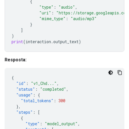
{
"type"
:
"audio"
,
"uri"
:
"https://storage.googleapis.com
"mime_type"
:
"audio/mp3"
}
]
)
print
(
interaction
.
output_text
)
Resposta:
{
"id"
:
"v1_Chd..."
,
"status"
:
"completed"
,
"usage"
:
{
"total_tokens"
:
300
},
"steps"
:
[
{
"type"
:
"model_output"
,