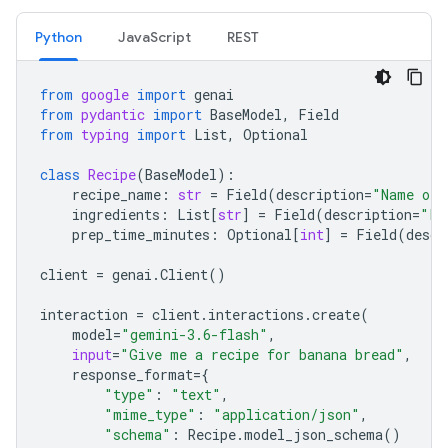
Python
JavaScript
REST
from
google
import
genai
from
pydantic
import
BaseModel
,
Field
from
typing
import
List
,
Optional
class
Recipe
(
BaseModel
):
recipe_name
:
str
=
Field
(
description
=
"Name of 
ingredients
:
List
[
str
]
=
Field
(
description
=
"Li
prep_time_minutes
:
Optional
[
int
]
=
Field
(
descr
client
=
genai
.
Client
()
interaction
=
client
.
interactions
.
create
(
model
=
"gemini-3.6-flash"
,
input
=
"Give me a recipe for banana bread"
,
response_format
=
{
"type"
:
"text"
,
"mime_type"
:
"application/json"
,
"schema"
:
Recipe
.
model_json_schema
()