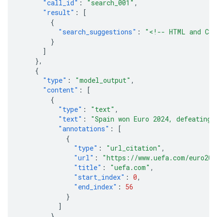
"call_id"
:
"search_001"
,
"result"
:
[
{
"search_suggestions"
:
"<!-- HTML and CSS
}
]
},
{
"type"
:
"model_output"
,
"content"
:
[
{
"type"
:
"text"
,
"text"
:
"Spain won Euro 2024, defeating 
"annotations"
:
[
{
"type"
:
"url_citation"
,
"url"
:
"https://www.uefa.com/euro202
"title"
:
"uefa.com"
,
"start_index"
:
0
,
"end_index"
:
56
}
]
}