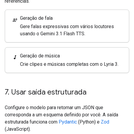
referências.
Geração de fala
record_voice_over
Gere falas expressivas com vários locutores
usando o Gemini 3.1 Flash TTS.
Geração de música
music_note
Crie clipes e músicas completas com o Lyria 3.
7
.
Usar saída estruturada
Configure o modelo para retornar um JSON que
corresponda a um esquema definido por você. A saída
estruturada funciona com
Pydantic
(Python) e
Zod
(JavaScript).