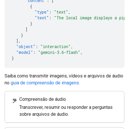
"content"
:
[
{
"type"
:
"text"
,
"text"
:
"The local image displays a pipe
}
]
}
],
"object"
:
"interaction"
,
"model"
:
"gemini-3.6-flash"
,
}
Saiba como transmitir imagens, vídeos e arquivos de áudio
no
guia de compreensão de imagens
.
Compreensão de áudio
hearing
Transcrever, resumir ou responder a perguntas
sobre arquivos de áudio.