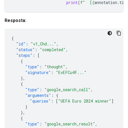
print
(
f
"  [
{
annotation
.
tit
Resposta:
{
"id"
:
"v1_Chd..."
,
"status"
:
"completed"
,
"steps"
:
[
{
"type"
:
"thought"
,
"signature"
:
"EvEFCu4F..."
},
{
"type"
:
"google_search_call"
,
"arguments"
:
{
"queries"
:
[
"UEFA Euro 2024 winner"
]
}
},
{
"type"
:
"google_search_result"
,