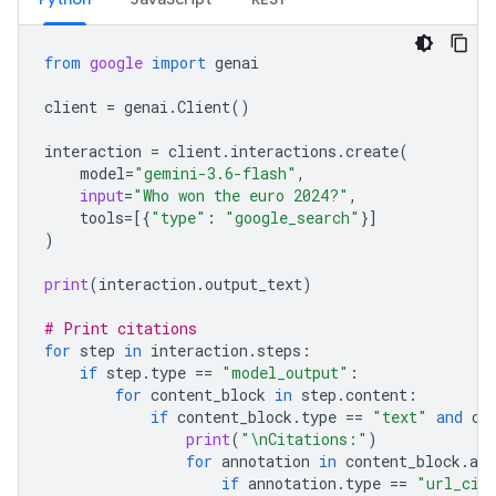
from
google
import
genai
client
=
genai
.
Client
()
interaction
=
client
.
interactions
.
create
(
model
=
"gemini-3.6-flash"
,
input
=
"Who won the euro 2024?"
,
tools
=
[{
"type"
:
"google_search"
}]
)
print
(
interaction
.
output_text
)
# Print citations
for
step
in
interaction
.
steps
:
if
step
.
type
==
"model_output"
:
for
content_block
in
step
.
content
:
if
content_block
.
type
==
"text"
and
co
print
(
"
\n
Citations:"
)
for
annotation
in
content_block
.
ann
if
annotation
.
type
==
"url_cit