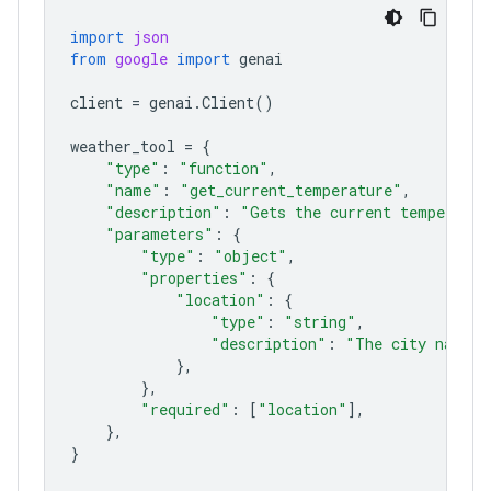
import
json
from
google
import
genai
client
=
genai
.
Client
()
weather_tool
=
{
"type"
:
"function"
,
"name"
:
"get_current_temperature"
,
"description"
:
"Gets the current temperatur
"parameters"
:
{
"type"
:
"object"
,
"properties"
:
{
"location"
:
{
"type"
:
"string"
,
"description"
:
"The city name, 
},
},
"required"
:
[
"location"
],
},
}