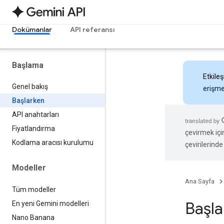
Dokümanlar
API referansı
Başlama
Etkileş
Genel bakış
erişmek
Başlarken
API anahtarları
Fiyatlandırma
çevirmek içi
Kodlama aracısı kurulumu
çevirilerinde 
Modeller
Ana Sayfa
Tüm modeller
Başla
En yeni Gemini modelleri
Nano Banana