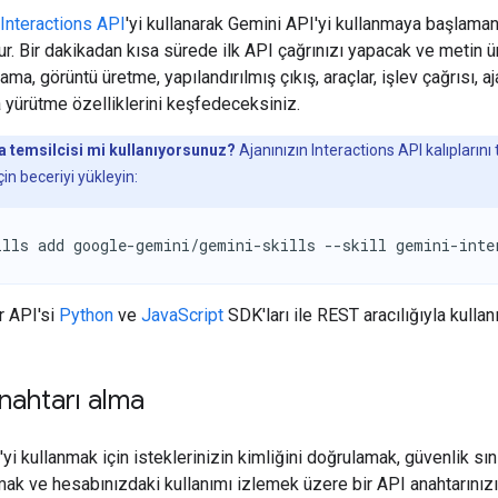
Interactions API
'yi kullanarak Gemini API'yi kullanmaya başlama
ur. Bir dakikadan kısa sürede ilk API çağrınızı yapacak ve metin 
ama, görüntü üretme, yapılandırılmış çıkış, araçlar, işlev çağrısı, aj
 yürütme özelliklerini keşfedeceksiniz.
 temsilcisi mi kullanıyorsunuz?
Ajanınızın Interactions API kalıplarını 
in beceriyi yükleyin:
ills add google-gemini/gemini-skills --skill gemini-inte
r API'si
Python
ve
JavaScript
SDK'ları ile REST aracılığıyla kullanıl
nahtarı alma
yi kullanmak için isteklerinizin kimliğini doğrulamak, güvenlik sını
mak ve hesabınızdaki kullanımı izlemek üzere bir API anahtarınız