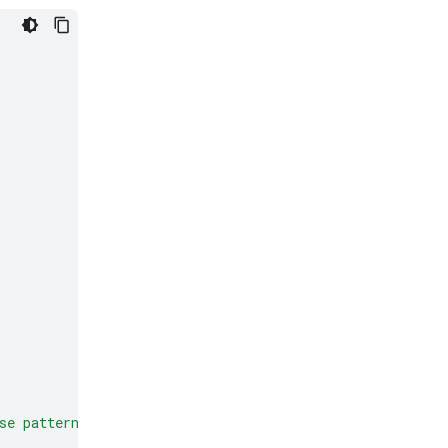
se patterns to make predictions or decisions on new dat