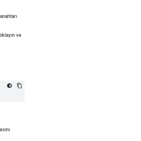
 anahtarı
 tıklayın ve
asını