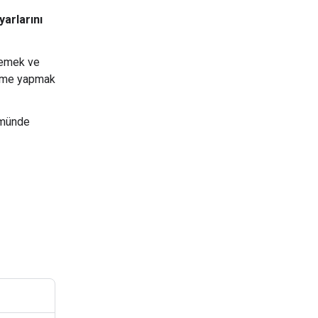
arlarını
lemek ve
ödeme yapmak
münde