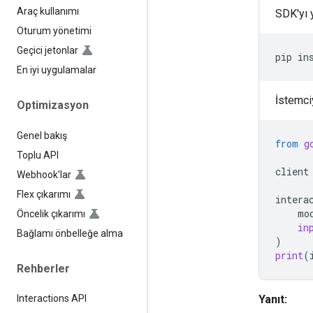
Araç kullanımı
SDK'yı 
Oturum yönetimi
Geçici jetonlar
pip
in
En iyi uygulamalar
İstemciy
Optimizasyon
Genel bakış
from
g
Toplu API
client
Webhook'lar
Flex çıkarımı
intera
mo
Öncelik çıkarımı
in
Bağlamı önbelleğe alma
)
print
(
Rehberler
Yanıt:
Interactions API