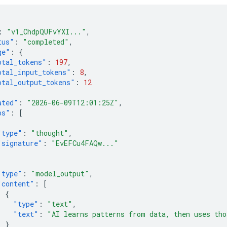
:
"v1_ChdpQUFvYXI..."
,
tus"
:
"completed"
,
ge"
:
{
otal_tokens"
:
197
,
otal_input_tokens"
:
8
,
otal_output_tokens"
:
12
ated"
:
"2026-06-09T12:01:25Z"
,
ps"
:
[
"type"
:
"thought"
,
"signature"
:
"EvEFCu4FAQw..."
"type"
:
"model_output"
,
"content"
:
[
{
"type"
:
"text"
,
"text"
:
"AI learns patterns from data, then uses tho
}