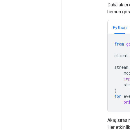
Daha akıcı 
hemen göste
Python
from
g
client
stream
mo
in
st
)
for
ev
pr
Akış sırası
Her etkinlik