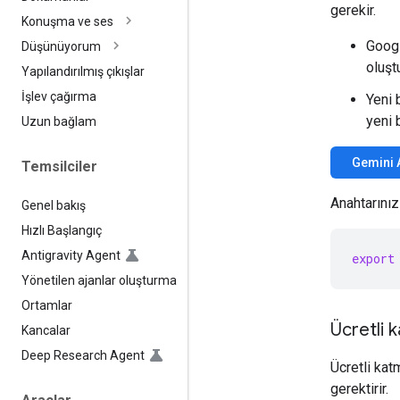
gerekir.
Konuşma ve ses
Googl
Düşünüyorum
oluşt
Yapılandırılmış çıkışlar
İşlev çağırma
Yeni 
yeni 
Uzun bağlam
Gemini 
Temsilciler
Anahtarınız
Genel bakış
Hızlı Başlangıç
Antigravity Agent
export
Yönetilen ajanlar oluşturma
Ortamlar
Ücretli
Kancalar
Deep Research Agent
Ücretli katm
gerektirir.