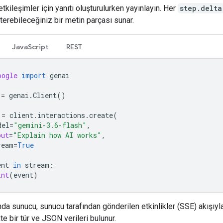
etkileşimler için yanıtı oluşturulurken yayınlayın. Her
step.delta
rebileceğiniz bir metin parçası sunar.
JavaScript
REST
oogle
import
genai
=
genai
.
Client
()
=
client
.
interactions
.
create
(
del
=
"gemini-3.6-flash"
,
put
=
"Explain how AI works"
,
ream
=
True
ent
in
stream
:
int
(
event
)
nda sunucu, sunucu tarafından gönderilen etkinlikler (SSE) akışıyla 
te bir tür ve JSON verileri bulunur.