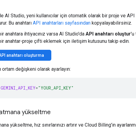
e AI Studio, yeni kullanıcılar için otomatik olarak bir proje ve API
urur. Bu anahtarı
API anahtarları sayfasından
kopyalayabilirsiniz.
bir anahtara ihtiyacınız varsa AI Studio'da
API anahtarı oluştur
'u
bir anahtar-proje çifti eklemek için iletişim kutusunu takip edin.
API anahtarı oluşturma
ı ortam değişkeni olarak ayarlayın:
GEMINI_API_KEY
=
"YOUR_API_KEY"
 katmana yükseltme
ana yükseltme, hız sınırlarınızı artırır ve Cloud Billing'in ayarlanm