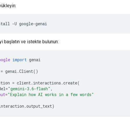
yükleyin:
stall
-U
i başlatın ve istekte bulunun:
oogle
import
genai
=
genai
.
Client
()
ction
=
client
.
interactions
.
create
(
del
=
"gemini-3.6-flash"
,
put
=
"Explain how AI works in a few words"
interaction
.
output_text
)