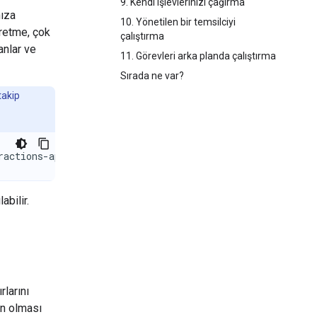
9. Kendi işlevlerinizi çağırma
nıza
10. Yönetilen bir temsilciyi
üretme, çok
çalıştırma
anlar ve
11. Görevleri arka planda çalıştırma
Sırada ne var?
takip
ractions-api
abilir.
rlarını
ın olması