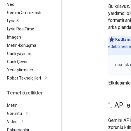
Veo
Bu kılavuz,
Gemini Omni Flash
yardımcı ol
formatlı anl
Lyria 3
arka planda
Lyria Real
Time
Imagen
Kodlama
Metin-konuşma
edebilmesi iç
Canlı yayınlar
Canlı Çeviri
npx sk
Yerleştirmeler
Robot Teknolojileri
Etkileşimle
Temel özellikler
1
.
API a
Metin
Görüntü
Gemini API'
Video
zorunlu kıl
Dokümanlar