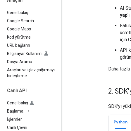
Araçlar
AI St
Genel bakış
yap
'ı
Google Search
Fatur
Google Maps
ücret
Kod yürütme
için 
URL bağlamı
API k
Bilgisayar Kullanımı
görün
Dosya Arama
Daha fazla 
Araçları ve işlev çağırmayı
birleştirme
2
.
SDK'y
Canlı API
Genel bakış
SDK'yı yükl
Başlama
İşlemler
Python
Canlı Çeviri