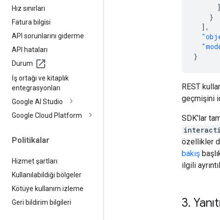
Hız sınırları
}
Fatura bilgisi
],
API sorunlarını giderme
"obj
"mod
API hataları
}
Durum
İş ortağı ve kitaplık
REST kullan
entegrasyonları
geçmişini 
Google AI Studio
Google Cloud Platform
SDK'lar tam
interact
Politikalar
özellikler 
bakış
başlı
Hizmet şartları
ilgili ayrınt
Kullanılabildiği bölgeler
Kötüye kullanım izleme
3
.
Yanıt
Geri bildirim bilgileri