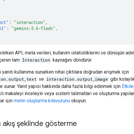
]
ect"
:
"interaction"
,
el"
:
"gemini-3.6-flash"
,
ılırken API, meta verileri, kullanım istatistiklerini ve dönüşün ad
içeren tam
Interaction
kaynağını döndürür.
 yanıtı kullanıma sunarken nihai çıktılara doğrudan erişmek için
ion.output_text
ve
interaction.output_image
gibi kolayl
de sunar. Yanıt yapısı hakkında daha fazla bilgi edinmek için
Etkil
klı makaleyi inceleyin veya sistem talimatları ve oluşturma yapıl
ılar için
metin oluşturma kılavuzunu
okuyun.
ı akış şeklinde gösterme