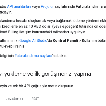
udio
API anahtarları
veya
Projeler
sayfalarında
Faturalandırma ay
 tıklayın.
alandırma hesabı oluşturmak veya bağlamak, ödeme yöntemi ek
li kredilerle en az 10 ABD doları (veya eşdeğeri) tutarında ön 
Cloud Billing iletişim kutusundaki talimatları uygulayın.
ullanımınızı
Google AI Studio
'da
Kontrol Paneli
>
Kullanım
bölü
tüleyebilirsiniz.
bilgi için
Faturalandırma sayfası
'na bakın.
ı yükleme ve ilk görüşmenizi yapma
eyin ve tek bir API çağrısıyla metin oluşturun.
JavaScript
REST