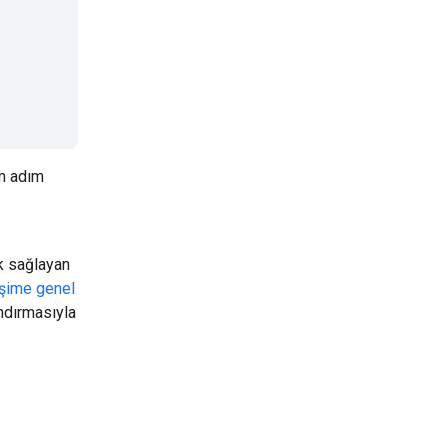
ım adım
ık sağlayan
eşime genel
andırmasıyla