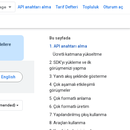
API anahtarı alma
Tarif Defteri
Topluluk
Oturum aç
Bu sayfada
dellere
1. API anahtarı alma
Ücretli katmana yükseltme
2. SDK'yı yükleme ve ilk
görüşmenizi yapma
3. Yanıtı akış şeklinde gösterme
4. Çok aşamalı etkileşimli
görüşmeler
5. Çok formatlı anlama
mmended)
6. Çok formatlı üretim
7. Yapılandırılmış çıkış kullanma
8. Araçları kullanma