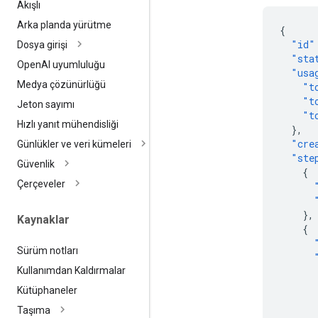
Akışlı
Arka planda yürütme
{
"id"
Dosya girişi
"sta
Open
AI uyumluluğu
"usa
Medya çözünürlüğü
"t
"t
Jeton sayımı
"t
Hızlı yanıt mühendisliği
},
"cre
Günlükler ve veri kümeleri
"ste
Güvenlik
{
Çerçeveler
},
Kaynaklar
{
Sürüm notları
Kullanımdan Kaldırmalar
Kütüphaneler
Taşıma