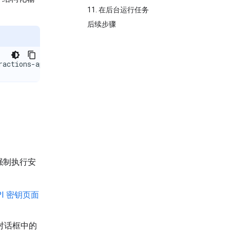
11. 在后台运行任务
后续步骤
ractions-api
、强制执行安
PI 密钥页面
对话框中的