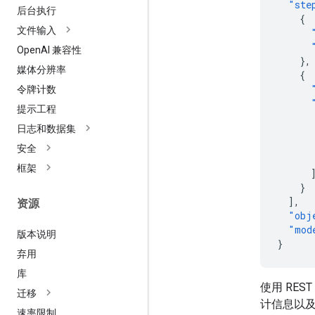
"ste
后台执行
{
文件输入
Open
AI 兼容性
},
媒体分辨率
{
令牌计数
提示工程
日志和数据集
安全
框架
}
],
资源
"obj
"mod
版本说明
}
弃用
库
使用 RES
迁移
计信息以
速率限制