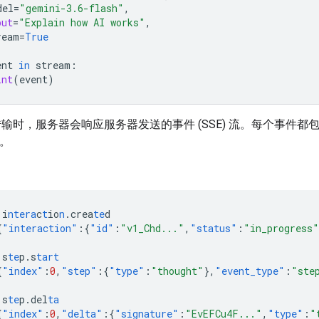
del
=
"gemini-3.6-flash"
,
put
=
"Explain how AI works"
,
ream
=
True
ent
in
stream
:
int
(
event
)
输时，服务器会响应服务器发送的事件 (SSE) 流。每个事件都
据。
i
ntera
c
t
io
n
.crea
te
d
{
"interaction"
:{
"id"
:
"v1_Chd..."
,
"status"
:
"in_progress"
s
te
p.s
tart
{
"index"
:
0
,
"step"
:{
"type"
:
"thought"
},
"event_type"
:
"ste
s
te
p.del
ta
{
"index"
:
0
,
"delta"
:{
"signature"
:
"EvEFCu4F..."
,
"type"
:
"