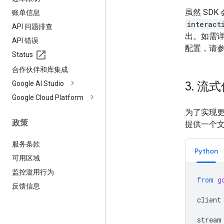
虽然 SD
账单信息
interact
API 问题排查
出。如需
API 错误
配置，请
Status
合作伙伴和库集成
3
.
流式
Google AI Studio
Google Cloud Platform
为了实现
政策
提供一个
服务条款
Python
可用区域
监控滥用行为
from
g
反馈信息
client
stream