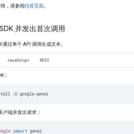
详情，请参阅
结算页面
。
SDK 并发出首次调用
 并通过单个 API 调用生成文本。
JavaScript
REST
DK：
stall
-U
客户端并发出请求：
oogle
import
genai