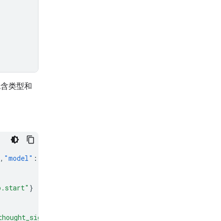
包含类型和
,
"model"
:
"gemini-3.6-flash"
},
"event_type"
:
"interaction
p.start"
}
thought_signature"
},
"event_type"
:
"step.delta"
}