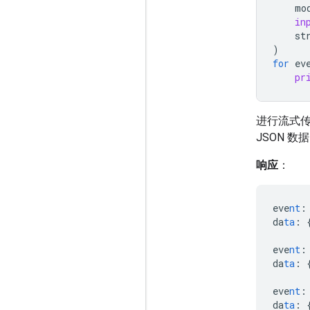
mo
in
st
)
for
ev
pr
进行流式传
JSON 数
响应
：
eve
nt
:
da
ta
:
eve
nt
:
da
ta
:
eve
nt
:
da
ta
: