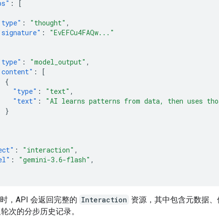
ps"
:
[
"type"
:
"thought"
,
"signature"
:
"EvEFCu4FAQw..."
"type"
:
"model_output"
,
"content"
:
[
{
"type"
:
"text"
,
"text"
:
"AI learns patterns from data, then uses tho
}
]
ect"
:
"interaction"
,
el"
:
"gemini-3.6-flash"
,
T 时，API 会返回完整的
Interaction
资源，其中包含元数据、
及轮次的分步历史记录。