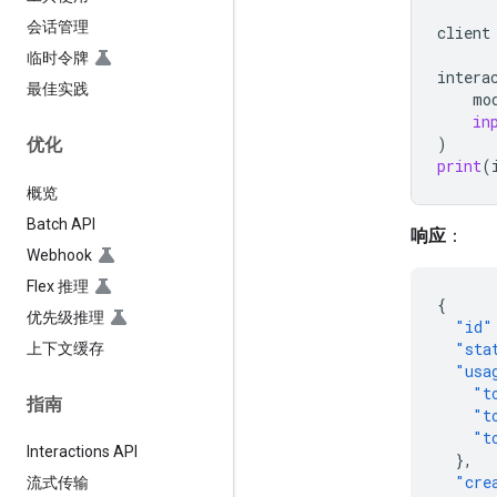
会话管理
client
临时令牌
intera
最佳实践
mo
in
)
优化
print
(
概览
Batch API
响应
：
Webhook
Flex 推理
{
优先级推理
"id"
"sta
上下文缓存
"usa
"t
指南
"t
"t
Interactions API
},
"cre
流式传输