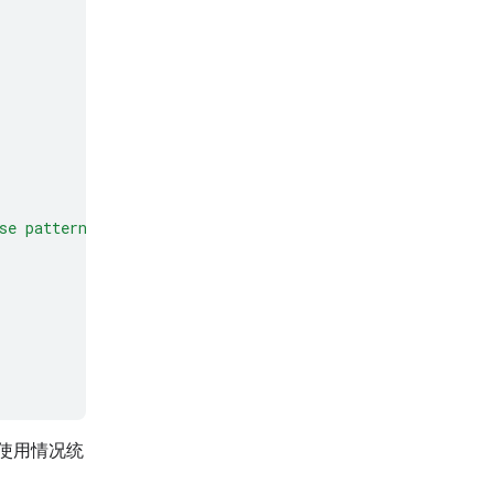
se patterns to make predictions or decisions on new dat
使用情况统