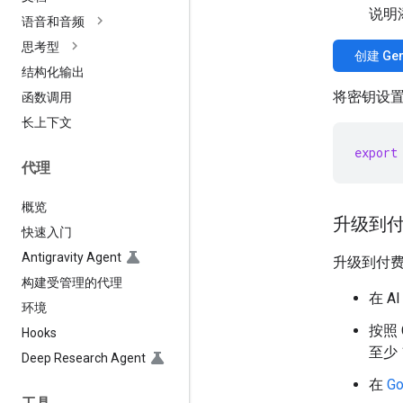
说明
语音和音频
思考型
创建 Gem
结构化输出
将密钥设
函数调用
长上下文
export
代理
概览
升级到
快速入门
Antigravity Agent
升级到付费层
构建受管理的代理
在 AI
环境
按照
Hooks
至少
Deep Research Agent
在
Go