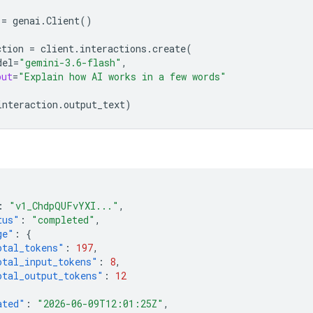
=
genai
.
Client
()
ction
=
client
.
interactions
.
create
(
del
=
"gemini-3.6-flash"
,
put
=
"Explain how AI works in a few words"
interaction
.
output_text
)
:
"v1_ChdpQUFvYXI..."
,
tus"
:
"completed"
,
ge"
:
{
otal_tokens"
:
197
,
otal_input_tokens"
:
8
,
otal_output_tokens"
:
12
ated"
:
"2026-06-09T12:01:25Z"
,