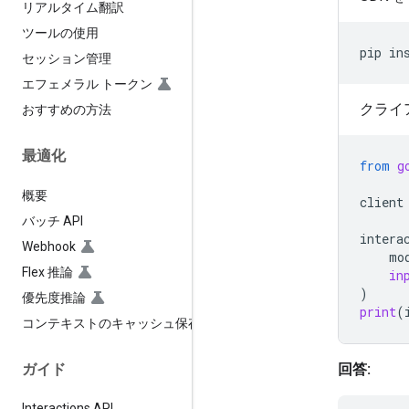
リアルタイム翻訳
ツールの使用
pip
in
セッション管理
エフェメラル トークン
クライ
おすすめの方法
最適化
from
g
概要
client
バッチ API
intera
Webhook
mo
Flex 推論
in
)
優先度推論
print
(
コンテキストのキャッシュ保存
ガイド
回答:
Interactions API