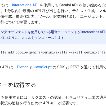
ドでは、
Interactions API
を使用して Gemini API を使い始め
。1 分以内に最初の API 呼び出しを行い、テキスト生成、マ
画像生成、構造化出力、ツール、関数呼び出し、エージェント
実行について学習します。
ング エージェントを使用している場合
エージェントが Interactions A
に保つように、スキルをインストールします。
ills add google-gemini/gemini-skills --skill gemini-inte
ons API は、
Python
と
JavaScript
の SDK と REST を通じて利
 キーを取得する
i API を使用するには、リクエストの認証、セキュリティ上限の適
状況の追跡を行うための API キーが必要です。