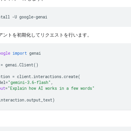
stall
-U
アントを初期化してリクエストを行います。
oogle
import
genai
=
genai
.
Client
()
ction
=
client
.
interactions
.
create
(
del
=
"gemini-3.6-flash"
,
put
=
"Explain how AI works in a few words"
interaction
.
output_text
)