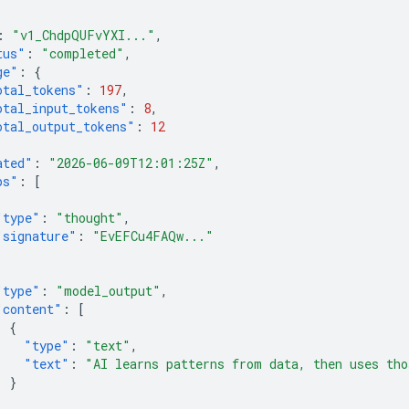
:
"v1_ChdpQUFvYXI..."
,
tus"
:
"completed"
,
ge"
:
{
otal_tokens"
:
197
,
otal_input_tokens"
:
8
,
otal_output_tokens"
:
12
ated"
:
"2026-06-09T12:01:25Z"
,
ps"
:
[
"type"
:
"thought"
,
"signature"
:
"EvEFCu4FAQw..."
"type"
:
"model_output"
,
"content"
:
[
{
"type"
:
"text"
,
"text"
:
"AI learns patterns from data, then uses tho
}
]