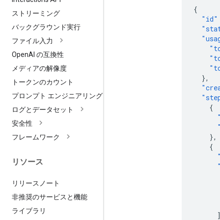
{
ストリーミング
"id"
バックグラウンド実行
"sta
"usa
ファイル入力
"t
Open
AI の互換性
"t
"t
メディアの解像度
},
トークンのカウント
"cre
プロンプト エンジニアリング
"ste
{
ログとデータセット
安全性
},
フレームワーク
{
リソース
リリースノート
非推奨のサービスと機能
ライブラリ