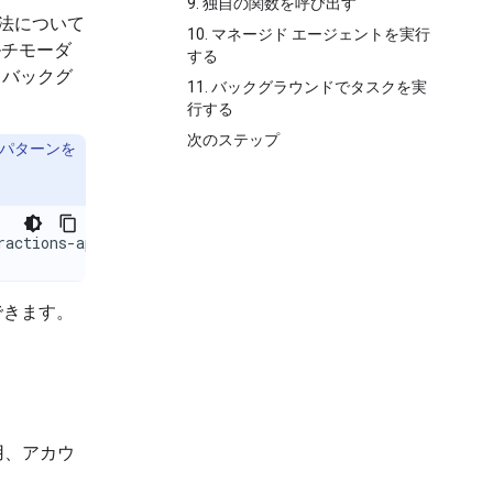
9. 独自の関数を呼び出す
る方法について
10. マネージド エージェントを実行
ルチモーダ
する
、バックグ
11. バックグラウンドでタスクを実
行する
次のステップ
PI パターンを
ractions-api
用できます。
用、アカウ