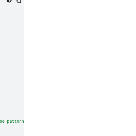
se patterns to make predictions or decisions on new dat