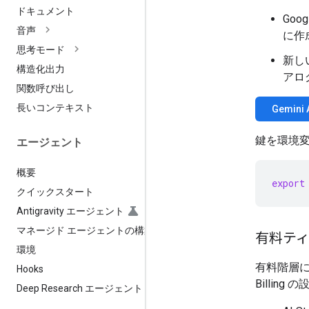
ドキュメント
Goo
音声
に作
思考モード
新しい
構造化出力
アロ
関数呼び出し
長いコンテキスト
Gemin
鍵を環境
エージェント
概要
export
クイックスタート
Antigravity エージェント
マネージド エージェントの構築
有料テ
環境
有料階層に
Hooks
Billin
Deep Research エージェント