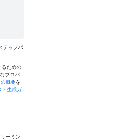
のステップバ
するための
なプロパ
ンの概要
を
スト生成ガ
トリーミン