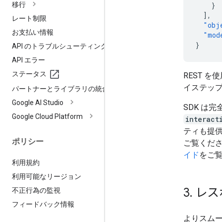
移行
}
],
レート制限
"obj
お支払い情報
"mod
}
API のトラブルシューティング
API エラー
ステータス
REST 
イステッ
パートナーとライブラリの統合
Google AI Studio
SDK は
Google Cloud Platform
interact
ティも提
ポリシー
ご覧くだ
イド
をご
利用規約
利用可能なリージョン
3
.
レス
不正行為の監視
フィードバック情報
よりスム