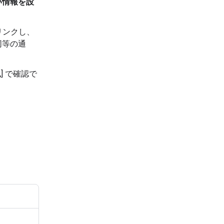
い情報を設
はリンクし、
同等の通
況
] で確認で
う