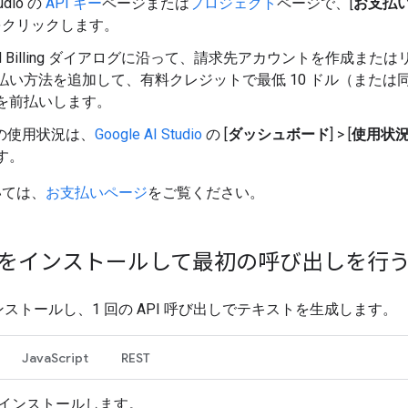
tudio の
API キー
ページまたは
プロジェクト
ページで、[
お支払
 をクリックします。
oud Billing ダイアログに沿って、請求先アカウントを作成また
払い方法を追加して、有料クレジットで最低 10 ドル（または
を前払いします。
I の使用状況は、
Google AI Studio
の [
ダッシュボード
] > [
使用状
す。
いては、
お支払いページ
をご覧ください。
K をインストールして最初の呼び出しを行
インストールし、1 回の API 呼び出しでテキストを生成します。
JavaScript
REST
 をインストールします。