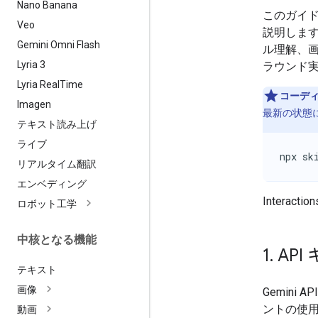
Nano Banana
このガイ
Veo
説明します
Gemini Omni Flash
ル理解、
Lyria 3
ラウンド
Lyria Real
Time
コーディ
Imagen
最新の状態
テキスト読み上げ
ライブ
npx sk
リアルタイム翻訳
エンベディング
Interacti
ロボット工学
中核となる機能
1
.
API
テキスト
画像
Gemin
ントの使用
動画