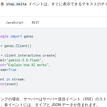
。各
step.delta
イベントは、すぐに表示できるテキストのチ
。
JavaScript
REST
oogle
import
genai
=
genai
.
Client
()
=
client
.
interactions
.
create
(
del
=
"gemini-3.6-flash"
,
put
=
"Explain how AI works"
,
ream
=
True
ent
in
stream
:
int
(
event
)
ングの場合、サーバーはサーバー送信イベント（SSE）のス
。各イベントには、タイプと JSON データが含まれます。