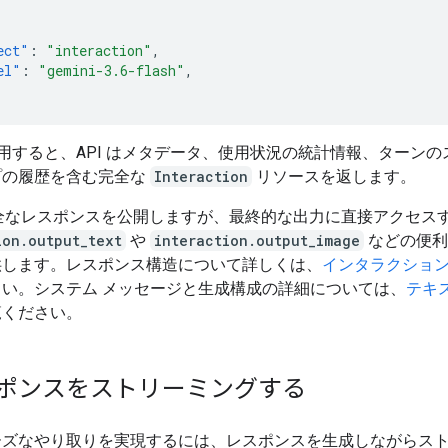
ect"
:
"interaction"
,
el"
:
"gemini-3.6-flash"
,
を使用すると、API はメタデータ、使用状況の統計情報、ターン
プの履歴を含む完全な
Interaction
リソースを返します。
完全なレスポンスを公開しますが、最終的な出力に直接アクセス
ion.output_text
や
interaction.output_image
などの便利
供します。レスポンス構造について詳しくは、
インタラクショ
さい。システム メッセージと生成構成の詳細については、
テキ
覧ください。
ポンスをストリーミングする
ーズなやり取りを実現するには、レスポンスを生成しながらス