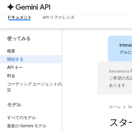
ドキュメント
API リファレンス
使ってみる
Intera
概要
デルに
開始する
API キー
料金
ご希望の言
コーディング エージェントの設
あります。
定
モデル
ホーム
Ge
すべてのモデル
スタ
最新の Gemini モデル