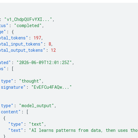
:
"v1_ChdpQUFvYXI..."
,
tus"
:
"completed"
,
ge"
:
{
otal_tokens"
:
197
,
otal_input_tokens"
:
8
,
otal_output_tokens"
:
12
ated"
:
"2026-06-09T12:01:25Z"
,
ps"
:
[
"type"
:
"thought"
,
"signature"
:
"EvEFCu4FAQw..."
"type"
:
"model_output"
,
"content"
:
[
{
"type"
:
"text"
,
"text"
:
"AI learns patterns from data, then uses tho
}