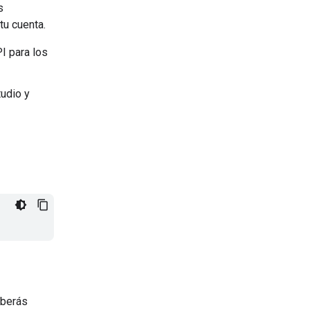
s
tu cuenta.
I para los
udio y
eberás