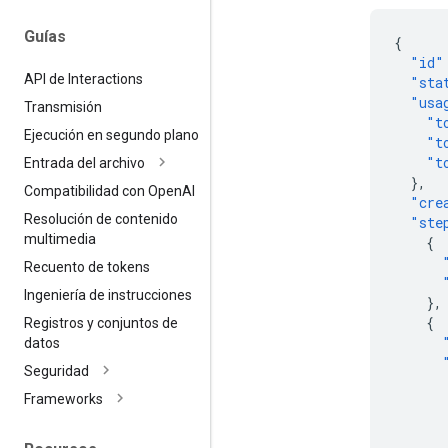
Guías
{
"id"
API de Interactions
"sta
"usa
Transmisión
"t
Ejecución en segundo plano
"t
"t
Entrada del archivo
},
Compatibilidad con Open
AI
"cre
Resolución de contenido
"ste
multimedia
{
Recuento de tokens
Ingeniería de instrucciones
},
{
Registros y conjuntos de
datos
Seguridad
Frameworks