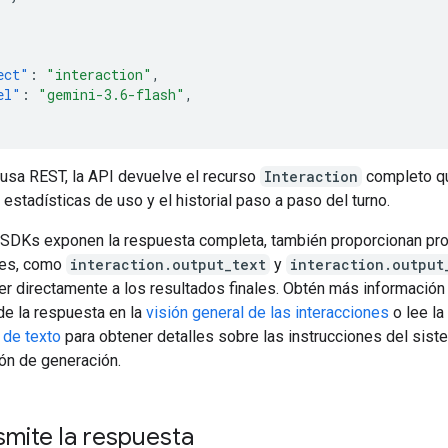
]
ect"
:
"interaction"
,
el"
:
"gemini-3.6-flash"
,
usa REST, la API devuelve el recurso
Interaction
completo qu
estadísticas de uso y el historial paso a paso del turno.
s SDKs exponen la respuesta completa, también proporcionan p
tes, como
interaction.output_text
y
interaction.output
er directamente a los resultados finales. Obtén más información
de la respuesta en la
visión general de las interacciones
o lee la
 de texto
para obtener detalles sobre las instrucciones del siste
ión de generación.
mite la respuesta