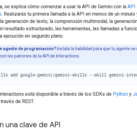
ía, se explica cómo comenzar a usar la API de Gemini con la
API
s
. Realizarás tu primera llamada a la API en menos de un minuto 
la generación de texto, la comprensión multimodal, la generació
l resultado estructurado, las herramientas, las llamadas a funci
la ejecución en segundo plano.
n agente de programación?
Instala la habilidad para que tu agente s
con los patrones de la API de Interactions:
ills add google-gemini/gemini-skills --skill gemini-inte
Interactions está disponible a través de los SDKs de
Python
y
J
 través de REST.
 una clave de API