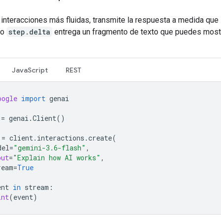
 interacciones más fluidas, transmite la respuesta a medida que
to
step.delta
entrega un fragmento de texto que puedes most
JavaScript
REST
oogle
import
genai
=
genai
.
Client
()
=
client
.
interactions
.
create
(
del
=
"gemini-3.6-flash"
,
put
=
"Explain how AI works"
,
ream
=
True
ent
in
stream
:
int
(
event
)