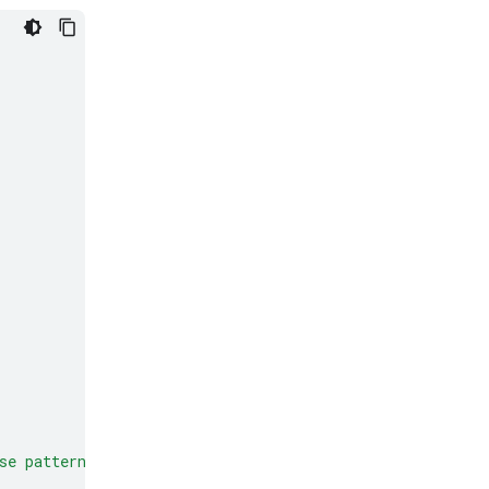
se patterns to make predictions or decisions on new dat