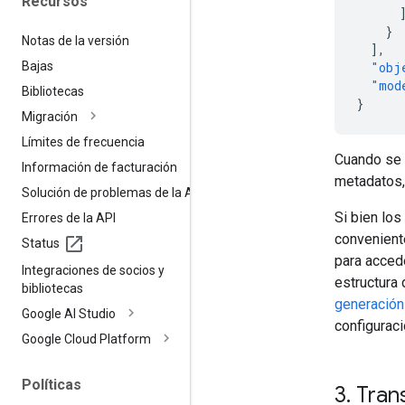
Recursos
}
Notas de la versión
],
Bajas
"obj
"mod
Bibliotecas
}
Migración
Límites de frecuencia
Cuando se 
Información de facturación
metadatos, 
Solución de problemas de la API
Si bien lo
Errores de la API
convenien
Status
para acced
Integraciones de socios y
estructura 
bibliotecas
generación
Google AI Studio
configurac
Google Cloud Platform
Políticas
3
.
Trans