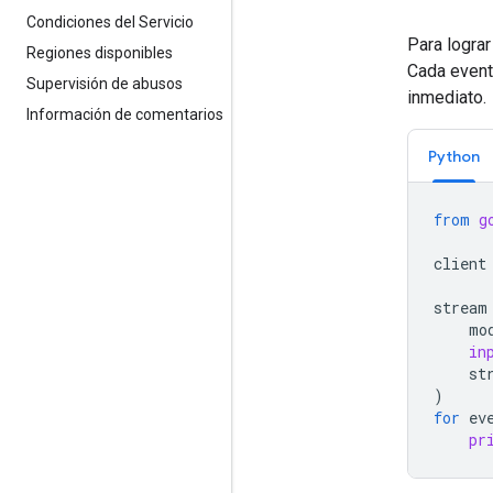
Condiciones del Servicio
Para lograr
Regiones disponibles
Cada even
Supervisión de abusos
inmediato.
Información de comentarios
Python
from
g
client
stream
mo
in
st
)
for
ev
pr