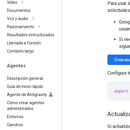
Video
Para usar l
solicitudes
Documentos
Voz y audio
Googl
Razonamiento
usuar
Resultados estructurados
Si ne
Llamada a función
sigue
Contexto largo
Crea una
Agentes
Configura t
Descripción general
Guía de inicio rápido
export
Agente de Antigravity
Cómo crear agentes
administrados
Actualiz
Entornos
Ganchos
Si actualiz