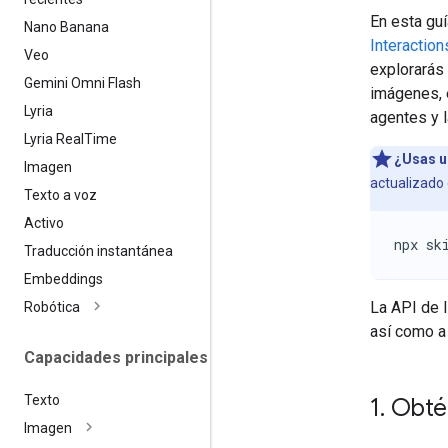
En esta gu
Nano Banana
Interaction
Veo
explorarás 
Gemini Omni Flash
imágenes, e
Lyria
agentes y 
Lyria Real
Time
¿Usas u
Imagen
actualizado 
Texto a voz
Activo
npx sk
Traducción instantánea
Embeddings
La API de 
Robótica
así como a
Capacidades principales
Texto
1
.
Obtén
Imagen