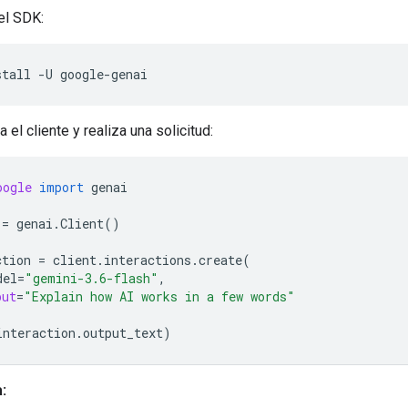
 el SDK:
stall
-U
za el cliente y realiza una solicitud:
oogle
import
genai
=
genai
.
Client
()
ction
=
client
.
interactions
.
create
(
del
=
"gemini-3.6-flash"
,
put
=
"Explain how AI works in a few words"
interaction
.
output_text
)
: