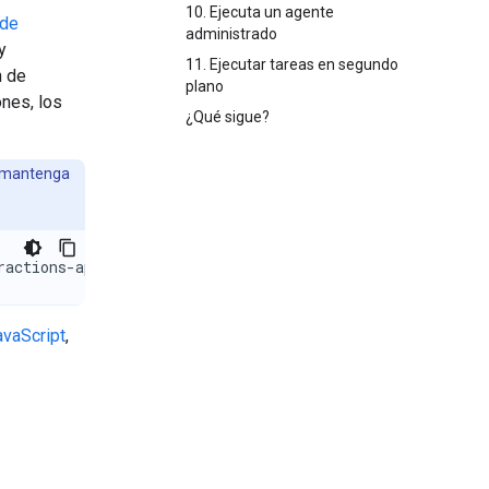
10. Ejecuta un agente
 de
administrado
y
11. Ejecutar tareas en segundo
n de
plano
ones, los
¿Qué sigue?
e mantenga
ractions-api
avaScript
,