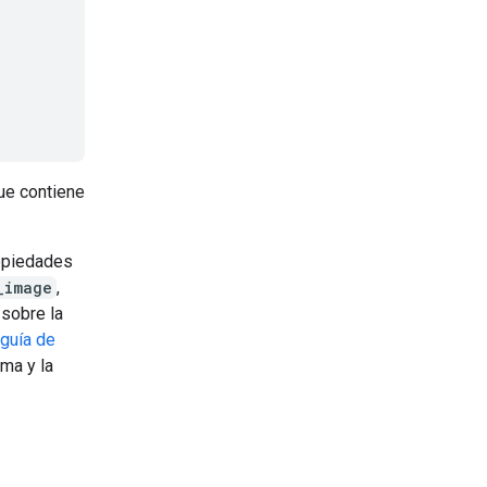
e contiene
ropiedades
_image
,
 sobre la
guía de
ma y la