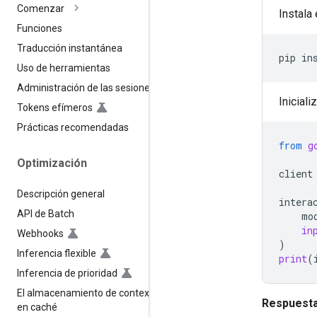
Comenzar
Instala
Funciones
Traducción instantánea
pip
in
Uso de herramientas
Administración de las sesiones
Iniciali
Tokens efímeros
Prácticas recomendadas
from
g
Optimización
client
Descripción general
intera
API de Batch
mo
in
Webhooks
)
Inferencia flexible
print
(
Inferencia de prioridad
El almacenamiento de contexto
Respuesta
en caché