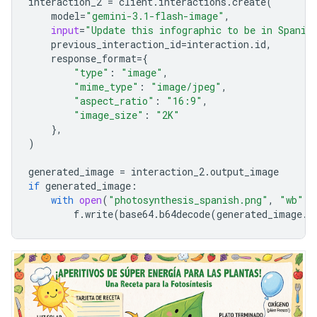
interaction_2
=
client
.
interactions
.
create
(
model
=
"gemini-3.1-flash-image"
,
input
=
"Update this infographic to be in Spanis
previous_interaction_id
=
interaction
.
id
,
response_format
=
{
"type"
:
"image"
,
"mime_type"
:
"image/jpeg"
,
"aspect_ratio"
:
"16:9"
,
"image_size"
:
"2K"
},
)
generated_image
=
interaction_2
.
output_image
if
generated_image
:
with
open
(
"photosynthesis_spanish.png"
,
"wb"
)
f
.
write
(
base64
.
b64decode
(
generated_image
.
d