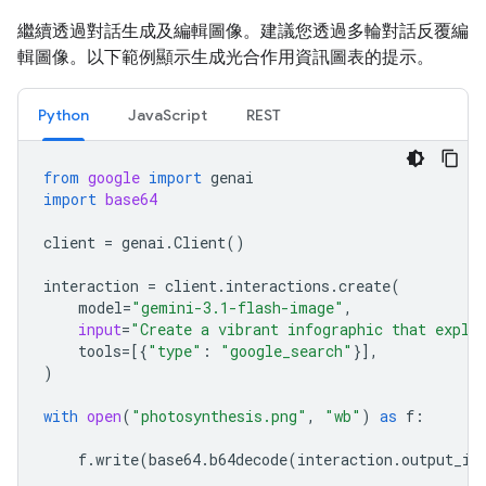
繼續透過對話生成及編輯圖像。建議您透過多輪對話反覆編
輯圖像。以下範例顯示生成光合作用資訊圖表的提示。
Python
JavaScript
REST
from
google
import
genai
import
base64
client
=
genai
.
Client
()
interaction
=
client
.
interactions
.
create
(
model
=
"gemini-3.1-flash-image"
,
input
=
"Create a vibrant infographic that expla
tools
=
[{
"type"
:
"google_search"
}],
)
with
open
(
"photosynthesis.png"
,
"wb"
)
as
f
:
f
.
write
(
base64
.
b64decode
(
interaction
.
output_im