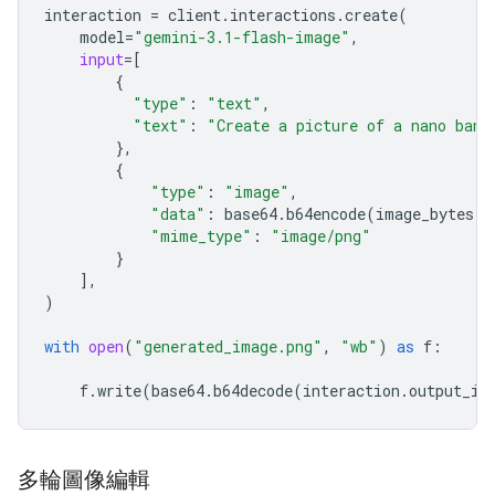
interaction
=
client
.
interactions
.
create
(
model
=
"gemini-3.1-flash-image"
,
input
=
[
{
"type"
:
"text"
,
"text"
:
"Create a picture of a nano bana
},
{
"type"
:
"image"
,
"data"
:
base64
.
b64encode
(
image_bytes
)
.
"mime_type"
:
"image/png"
}
],
)
with
open
(
"generated_image.png"
,
"wb"
)
as
f
:
f
.
write
(
base64
.
b64decode
(
interaction
.
output_im
多輪圖像編輯