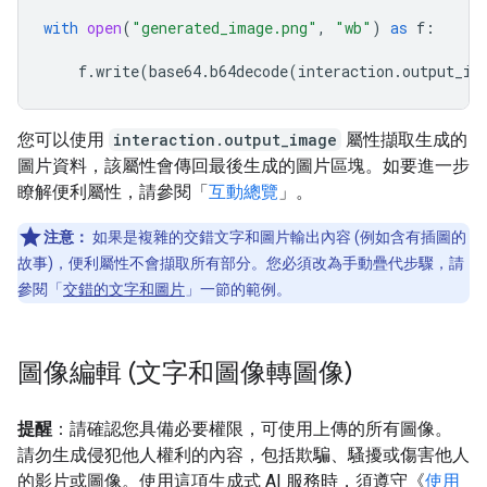
with
open
(
"generated_image.png"
,
"wb"
)
as
f
:
f
.
write
(
base64
.
b64decode
(
interaction
.
output_im
您可以使用
interaction.output_image
屬性擷取生成的
圖片資料，該屬性會傳回最後生成的圖片區塊。如要進一步
瞭解便利屬性，請參閱「
互動總覽
」。
注意：
如果是複雜的交錯文字和圖片輸出內容 (例如含有插圖的
故事)，便利屬性不會擷取所有部分。您必須改為手動疊代步驟，請
參閱「
交錯的文字和圖片
」一節的範例。
圖像編輯 (文字和圖像轉圖像)
提醒
：請確認您具備必要權限，可使用上傳的所有圖像。
請勿生成侵犯他人權利的內容，包括欺騙、騷擾或傷害他人
的影片或圖像。使用這項生成式 AI 服務時，須遵守《
使用