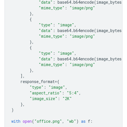
"data"
:
base64
.
b64encode
(
image_bytes
)
.
"mime_type"
:
"image/png"
},
{
"type"
:
"image"
,
"data"
:
base64
.
b64encode
(
image_bytes
)
.
"mime_type"
:
"image/png"
},
{
"type"
:
"image"
,
"data"
:
base64
.
b64encode
(
image_bytes
)
.
"mime_type"
:
"image/png"
},
],
response_format
=
{
"type"
:
"image"
,
"aspect_ratio"
:
"5:4"
,
"image_size"
:
"2K"
},
)
with
open
(
"office.png"
,
"wb"
)
as
f
: