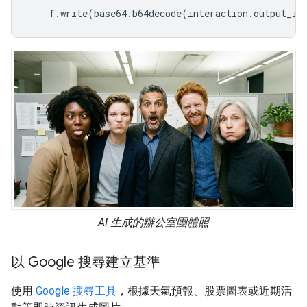
f
.
write
(
base64
.
b64decode
(
interaction
.
output_im
AI 生成的辦公室團體照
以 Google 搜尋建立基準
使用
Google 搜尋工具
，根據天氣預報、股票圖表或近期活