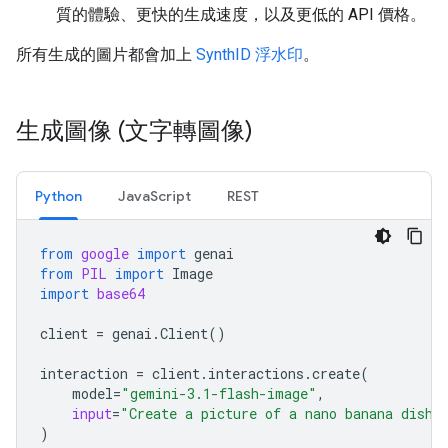
質的體驗、更快的生成速度，以及更低的 API 價格。
所有生成的圖片都會加上
SynthID 浮水印
。
生成圖像 (文字轉圖像)
Python
JavaScript
REST
from
google
import
genai
from
PIL
import
Image
import
base64
client
=
genai
.
Client
()
interaction
=
client
.
interactions
.
create
(
model
=
"gemini-3.1-flash-image"
,
input
=
"Create a picture of a nano banana dish 
)