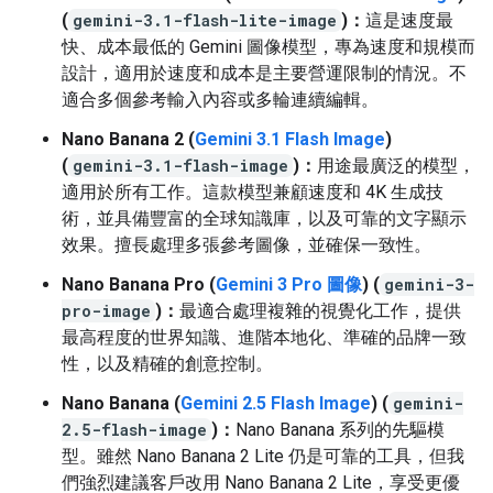
(
gemini-3.1-flash-lite-image
)：
這是速度最
快、成本最低的 Gemini 圖像模型，專為速度和規模而
設計，適用於速度和成本是主要營運限制的情況。不
適合多個參考輸入內容或多輪連續編輯。
Nano Banana 2 (
Gemini 3.1 Flash Image
)
(
gemini-3.1-flash-image
)：
用途最廣泛的模型，
適用於所有工作。這款模型兼顧速度和 4K 生成技
術，並具備豐富的全球知識庫，以及可靠的文字顯示
效果。擅長處理多張參考圖像，並確保一致性。
Nano Banana Pro (
Gemini 3 Pro 圖像
) (
gemini-3-
pro-image
)：
最適合處理複雜的視覺化工作，提供
最高程度的世界知識、進階本地化、準確的品牌一致
性，以及精確的創意控制。
Nano Banana (
Gemini 2.5 Flash Image
) (
gemini-
2.5-flash-image
)：
Nano Banana 系列的先驅模
型。雖然 Nano Banana 2 Lite 仍是可靠的工具，但我
們強烈建議客戶改用 Nano Banana 2 Lite，享受更優