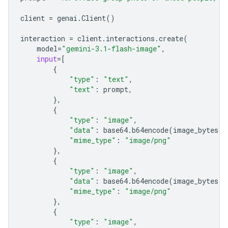
client
=
genai
.
Client
()
interaction
=
client
.
interactions
.
create
(
model
=
"gemini-3.1-flash-image"
,
input
=
[
{
"type"
:
"text"
,
"text"
:
prompt
,
},
{
"type"
:
"image"
,
"data"
:
base64
.
b64encode
(
image_bytes
)
.
"mime_type"
:
"image/png"
},
{
"type"
:
"image"
,
"data"
:
base64
.
b64encode
(
image_bytes
)
.
"mime_type"
:
"image/png"
},
{
"type"
:
"image"
,