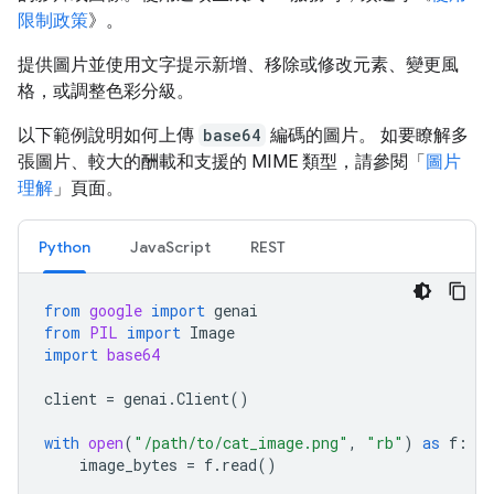
限制政策
》。
提供圖片並使用文字提示新增、移除或修改元素、變更風
格，或調整色彩分級。
以下範例說明如何上傳
base64
編碼的圖片。 如要瞭解多
張圖片、較大的酬載和支援的 MIME 類型，請參閱「
圖片
理解
」頁面。
Python
JavaScript
REST
from
google
import
genai
from
PIL
import
Image
import
base64
client
=
genai
.
Client
()
with
open
(
"/path/to/cat_image.png"
,
"rb"
)
as
f
:
image_bytes
=
f
.
read
()