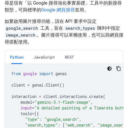
尋是現有「以 Google 搜尋強化事實基礎」工具中的新搜尋
類型，可與標準的
Google 網頁搜尋
並用。
如要啟用圖片搜尋功能，請在 API 要求中設定
google_search
工具，並在
search_types
陣列中指定
image_search
。圖片搜尋可以單獨使用，也可以與網頁搜
尋搭配使用。
Python
JavaScript
REST
from
google
import
genai
client
=
genai
.
Client
()
interaction
=
client
.
interactions
.
create
(
model
=
"gemini-3.1-flash-image"
,
input
=
"A detailed painting of a Timareta butte
tools
=
[{
"type"
:
"google_search"
,
"search_types"
:
[
"web_search"
,
"image_search