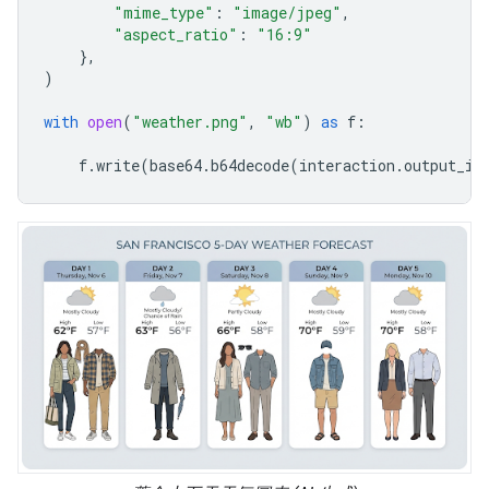
"mime_type"
:
"image/jpeg"
,
"aspect_ratio"
:
"16:9"
},
)
with
open
(
"weather.png"
,
"wb"
)
as
f
:
f
.
write
(
base64
.
b64decode
(
interaction
.
output_im