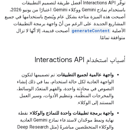
توفّر Interactions API أفضل طريقة لتصميم التطبيقات
باستخدام نماذج Gemini ووكلاء Gemini. اعتبارًا من يونيو 2026،
أصبحت هذه الميزة متاحة بشكل عام ويُنصح باستخدامها في جميع
المشاريع الجديدة. على الرغم من أنّ واجهة برمجة التطبيقات
الأصلية
generateContent
أصبحت قديمة، إلا أنّها لا تزال
متوافقة تمامًا.
أسباب استخدام Interactions API
واجهة عالمية لجميع التطبيقات
: تم تصميمها لتكون
الواجهة العادية لكل حالة استخدام، بما في ذلك إنشاء
النصوص في محادثة واحدة، والفهم المتعدّد الوسائط،
والمخرجات المنظَّمة، وتنظيم الأدوات، وسير العمل
المستند إلى الوكلاء.
واجهة برمجة تطبيقات واحدة للنماذج والوكلاء
: نقطة
نهاية ونمط موحّدان لاستدعاء نماذج Gemini العادية
والوكلاء المتخصّصين مباشرةً (مثل Deep Research