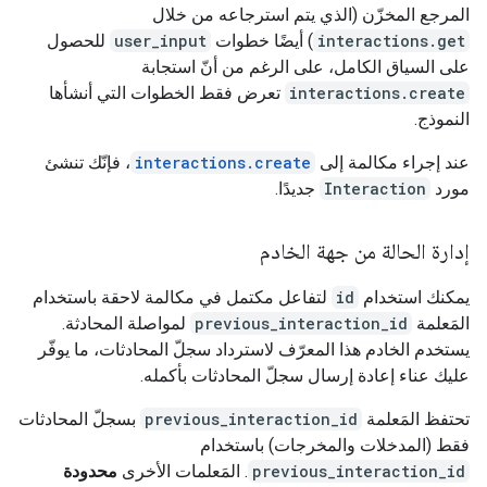
المرجع المخزّن (الذي يتم استرجاعه من خلال
interactions.get
) أيضًا خطوات
user_input
للحصول
على السياق الكامل، على الرغم من أنّ استجابة
interactions.create
تعرض فقط الخطوات التي أنشأها
النموذج.
عند إجراء مكالمة إلى
interactions.create
، فإنّك تنشئ
مورد
Interaction
جديدًا.
إدارة الحالة من جهة الخادم
يمكنك استخدام
id
لتفاعل مكتمل في مكالمة لاحقة باستخدام
المَعلمة
previous_interaction_id
لمواصلة المحادثة.
يستخدم الخادم هذا المعرّف لاسترداد سجلّ المحادثات، ما يوفّر
عليك عناء إعادة إرسال سجلّ المحادثات بأكمله.
تحتفظ المَعلمة
previous_interaction_id
بسجلّ المحادثات
فقط (المدخلات والمخرجات) باستخدام
previous_interaction_id
. المَعلمات الأخرى
محدودة