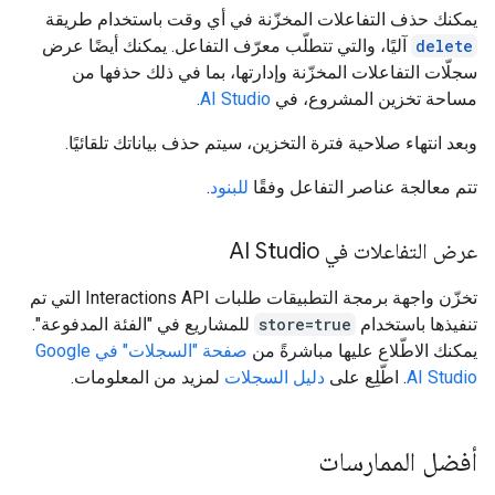
يمكنك حذف التفاعلات المخزّنة في أي وقت باستخدام طريقة
delete
آليًا، والتي تتطلّب معرّف التفاعل. يمكنك أيضًا عرض
سجلّات التفاعلات المخزّنة وإدارتها، بما في ذلك حذفها من
مساحة تخزين المشروع، في
AI Studio
.
وبعد انتهاء صلاحية فترة التخزين، سيتم حذف بياناتك تلقائيًا.
تتم معالجة عناصر التفاعل وفقًا
للبنود
.
عرض التفاعلات في AI Studio
تخزّن واجهة برمجة التطبيقات طلبات Interactions API التي تم
تنفيذها باستخدام
store=true
للمشاريع في "الفئة المدفوعة".
يمكنك الاطّلاع عليها مباشرةً من
صفحة "السجلات" في Google
AI Studio
. اطّلِع على
دليل السجلات
لمزيد من المعلومات.
أفضل الممارسات