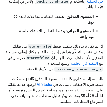
في الخلفية
(باستخدام
background=true
) ولأغراض إمكانية
تتبّع البيانات.
المستوى المدفوع
: يحتفظ النظام بالتفاعلات لمدة
55
يومًا
.
المستوى المجاني
: يحتفظ النظام بالتفاعلات لمدة
يوم واحد
.
إذا لم تكن تريد ذلك، يمكنك ضبط
store=false
في طلبك.
يختلف عنصر التحكّم هذا عن إدارة الحالة، ويمكنك إيقاف مساحة
التخزين لأي تفاعل. يُرجى العِلم أنّ
store=false
غير متوافق
مع
التنفيذ في الخلفية
ويمنع استخدام
previous_interaction_id
في الأدوار اللاحقة.
بالنسبة إلى مشاريع &quot;المستوى المدفوع&quot;، يمكنك
ضبط فترة الاحتفاظ بالبيانات في
AI Studio
لوضع علامة تلقائيًا
على السجلات ليتم حذفها من مساحة تخزين المشروع بعد 7 أو
14 أو 28 أو 55 يومًا. قد يؤثّر تقليل مدة الاحتفاظ بالبيانات في
استرجاع المحادثات السابقة.