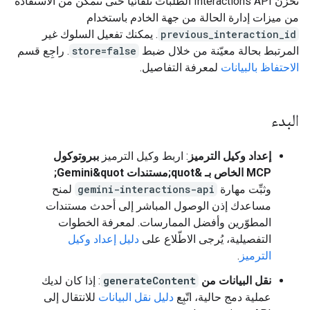
تخزّن Interactions API الطلبات تلقائيًا حتى تتمكّن من الاستفادة
من ميزات إدارة الحالة من جهة الخادم باستخدام
previous_interaction_id
. يمكنك تفعيل السلوك غير
المرتبط بحالة معيّنة من خلال ضبط
store=false
. راجِع قسم
الاحتفاظ بالبيانات
لمعرفة التفاصيل.
البدء
إعداد وكيل الترميز
: اربط وكيل الترميز
ببروتوكول
MCP الخاص بـ &quot;مستندات Gemini&quot;
وثبِّت مهارة
gemini-interactions-api
لمنح
مساعدك إذن الوصول المباشر إلى أحدث مستندات
المطوّرين وأفضل الممارسات. لمعرفة الخطوات
التفصيلية، يُرجى الاطّلاع على
دليل إعداد وكيل
الترميز
.
نقل البيانات من
generateContent
: إذا كان لديك
عملية دمج حالية، اتّبِع
دليل نقل البيانات
للانتقال إلى