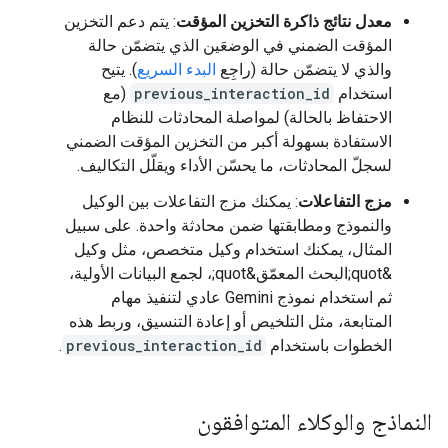
معدل نتائج ذاكرة التخزين المؤقت
: يتم دعم التخزين
المؤقت الضمني في الوضعَين الذي يتضمّن حالة
والذي لا يتضمّن حالة (راجِع
البدء السريع
). يتيح
استخدام
previous_interaction_id
(مع
الاحتفاظ بالحالة) لمواصلة المحادثات للنظام
الاستفادة بسهولة أكبر من التخزين المؤقت الضمني
لسجلّ المحادثات، ما يحسّن الأداء ويقلّل التكاليف.
مزج التفاعلات
: يمكنك مزج التفاعلات بين الوكيل
والنموذج ومطابقتها ضمن محادثة واحدة. على سبيل
المثال، يمكنك استخدام وكيل متخصص، مثل وكيل
&quot;البحث المعمّق&quot;، لجمع البيانات الأولية،
ثم استخدام نموذج Gemini عادي لتنفيذ مهام
المتابعة، مثل التلخيص أو إعادة التنسيق، وربط هذه
الخطوات باستخدام
previous_interaction_id
.
النماذج والوكلاء المتوافقون