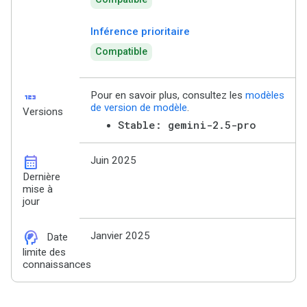
Inférence prioritaire
Compatible
123
Pour en savoir plus, consultez les
modèles
de version de modèle
.
Versions
Stable: gemini-2.5-pro
calendar_month
Juin 2025
Dernière
mise à
jour
cognition_2
Janvier 2025
Date
limite des
connaissances