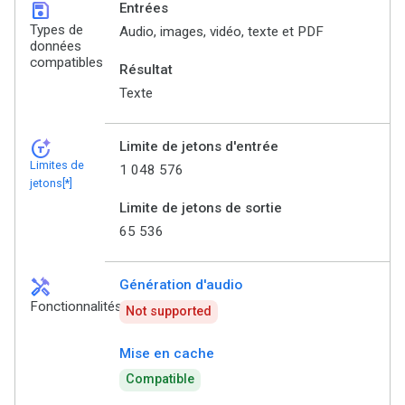
save
Entrées
Types de
Audio, images, vidéo, texte et PDF
données
compatibles
Résultat
Texte
token_auto
Limite de jetons d'entrée
Limites de
1 048 576
jetons[*]
Limite de jetons de sortie
65 536
handyman
Génération d'audio
Fonctionnalités
Not supported
Mise en cache
Compatible