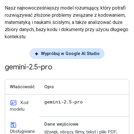
Nasz najnowocześniejszy model rozumujący, który potrafi
rozwiązywać złożone problemy związane z kodowaniem,
matematyką i naukami ścisłymi, a także analizować duże
zbiory danych, bazy kodu i dokumenty przy użyciu długiego
kontekstu.
Wypróbuj w Google AI Studio
gemini-2
.
5-pro
Właściwość
Opis
id_card
gemini-2
.
5-pro
Kod
modelu
save
Dane wejściowe
Obsługiwane
dźwięk, obrazy, filmy, tekst i pliki PDF;