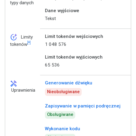
typy danych
Dane wyjściowe
Tekst
token_auto
Limit tokenów wejściowych
Limity
[*]
1 048 576
tokenów
Limit tokenów wyjściowych
65 536
handyman
Generowanie dźwięku
Uprawnienia
Nieobsługiwane
Zapisywanie w pamięci podręcznej
Obsługiwane
Wykonanie kodu