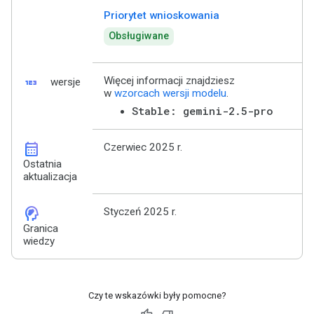
Priorytet wnioskowania
Obsługiwane
123
Więcej informacji znajdziesz
wersje
w
wzorcach wersji modelu
.
Stable: gemini-2.5-pro
calendar_month
Czerwiec 2025 r.
Ostatnia
aktualizacja
cognition_2
Styczeń 2025 r.
Granica
wiedzy
Czy te wskazówki były pomocne?