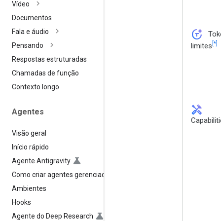
Vídeo
Documentos
token_auto
Fala e áudio
Tok
[*]
limites
Pensando
Respostas estruturadas
Chamadas de função
Contexto longo
handyman
Agentes
Capabilit
Visão geral
Início rápido
Agente Antigravity
Como criar agentes gerenciados
Ambientes
Hooks
Agente do Deep Research