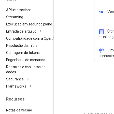
API Interactions
123
Ver
Streaming
Execução em segundo plano
calendar_month
Últ
Entrada de arquivo
atualiza
Compatibilidade com a Open
AI
Resolução da mídia
cognition_2
Lim
Contagem de tokens
conheci
Engenharia de comando
Registros e conjuntos de
dados
Segurança
Frameworks
Recursos
Notas da versão