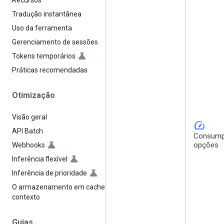
Recursos
Tradução instantânea
Uso da ferramenta
Gerenciamento de sessões
Tokens temporários
Práticas recomendadas
Otimização
Visão geral
speed
API Batch
Consump
opções
Webhooks
Inferência flexível
Inferência de prioridade
O armazenamento em cache de
contexto
Guias