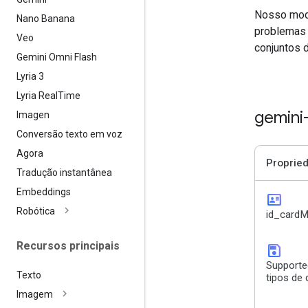
Nosso mode
Nano Banana
problemas 
Veo
conjuntos 
Gemini Omni Flash
Lyria 3
Lyria Real
Time
gemini
Imagen
Conversão texto em voz
Agora
Proprie
Tradução instantânea
Embeddings
id_card
Robótica
id_cardM
Recursos principais
save
Supporte
Texto
tipos de
Imagem