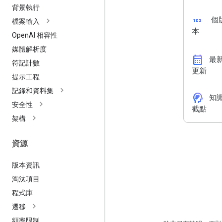
背景執行
123
個
檔案輸入
本
Open
AI 相容性
媒體解析度
calendar_month
最
符記計數
更新
提示工程
記錄和資料集
cognition_2
知
安全性
截點
架構
資源
版本資訊
淘汰項目
程式庫
遷移
頻率限制