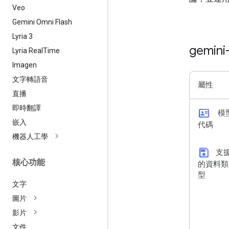
Veo
Gemini Omni Flash
Lyria 3
gemini
Lyria Real
Time
Imagen
文字轉語音
屬性
直播
即時翻譯
id_card
模
嵌入
代碼
機器人工學
save
支
核心功能
的資料類
型
文字
圖片
影片
文件