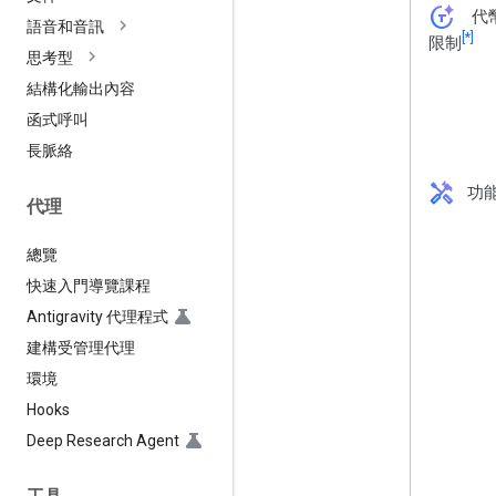
token_auto
代
語音和音訊
[*]
限制
思考型
結構化輸出內容
函式呼叫
長脈絡
handyman
功
代理
總覽
快速入門導覽課程
Antigravity 代理程式
建構受管理代理
環境
Hooks
Deep Research Agent