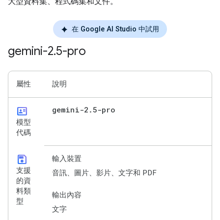
大型資料集、程式碼集和文件。
在 Google AI Studio 中試用
gemini-2
.
5-pro
屬性
說明
id_card
gemini-2
.
5-pro
模型
代碼
save
輸入裝置
支援
音訊、圖片、影片、文字和 PDF
的資
料類
輸出內容
型
文字