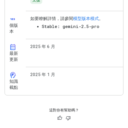
支援
123
如要瞭解詳情，請參閱
模型版本模式
。
個版
Stable: gemini-2.5-pro
本
calendar_month
2025 年 6 月
最新
更新
cognition_2
2025 年 1 月
知識
截點
這對你有幫助嗎？