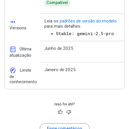
Compatível
123
Leia os
padrões de versão do modelo
para mais detalhes.
Versions
Stable: gemini-2.5-pro
calendar_month
Junho de 2025
Última
atualização
cognition_2
Janeiro de 2025
Limite
de
conhecimento
Isso foi útil?
Envie comentários