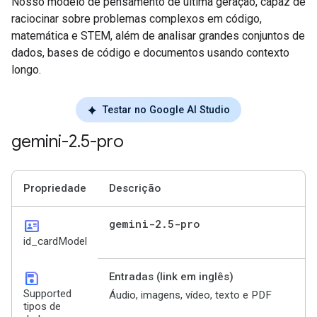
Nosso modelo de pensamento de última geração, capaz de
raciocinar sobre problemas complexos em código,
matemática e STEM, além de analisar grandes conjuntos de
dados, bases de código e documentos usando contexto
longo.
Testar no Google AI Studio
gemini-2
.
5-pro
Propriedade
Descrição
id_card
gemini-2
.
5-pro
id_cardModel
save
Entradas (link em inglês)
Supported
Áudio, imagens, vídeo, texto e PDF
tipos de