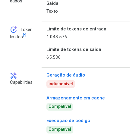
dados
Saída
Texto
token_auto
Limite de tokens de entrada
Token
[*]
1.048.576
limites
Limite de tokens de saída
65.536
handyman
Geração de áudio
Capabilities
indisponível
Armazenamento em cache
Compatível
Execução de código
Compatível