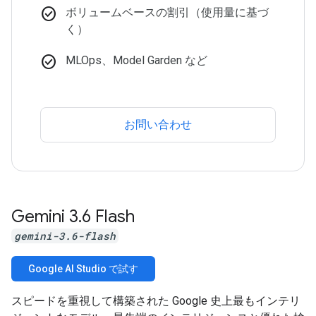
check_circle
ボリュームベースの割引（使用量に基づ
く）
check_circle
MLOps、Model Garden など
お問い合わせ
Gemini 3
.
6 Flash
gemini-3.6-flash
Google AI Studio で試す
スピードを重視して構築された Google 史上最もインテリ