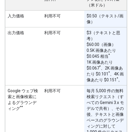
（米ドル）
入力価格
利用不可
$0.50（テキスト/画
像）
出力価格
利用不可
$3（テキストと思
考）
$60.00（画像）
0.5K 画像あたり
*
$0.045 相当
1K 画像あたり
*
$0.067
、2K 画像あ
*
たり $0.101
、4K 画
*
像あたり $0.151
。
Google ウェブ検
利用不可
毎月 5,000 件の無料
索と画像検索に
検索リクエスト（す
よるグラウンデ
べての Gemini 3.x モ
**
ィング
デルで共有）、その
後、テキストと画像
ベースのグラウンデ
ィングに対して