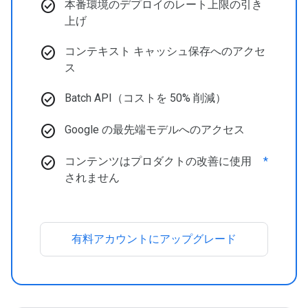
check_circle
本番環境のデプロイのレート上限の引き
上げ
check_circle
コンテキスト キャッシュ保存へのアクセ
ス
check_circle
Batch API（コストを 50% 削減）
check_circle
Google の最先端モデルへのアクセス
check_circle
コンテンツはプロダクトの改善に使用
*
されません
有料アカウントにアップグレード