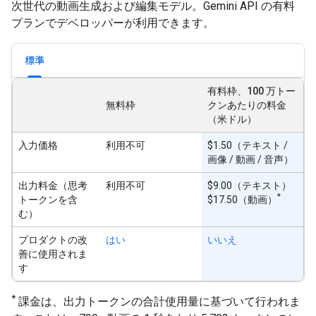
次世代の動画生成および編集モデル。Gemini API の有料
プランでデベロッパーが利用できます。
標準
有料枠、100 万トー
無料枠
クンあたりの料金
（米ドル）
入力価格
利用不可
$1.50（テキスト /
画像 / 動画 / 音声）
出力料金（思考
利用不可
$9.00（テキスト）
*
トークンを含
$17.50（動画）
む）
プロダクトの改
はい
いいえ
善に使用されま
す
*
課金は、出力トークンの合計使用量に基づいて行われま