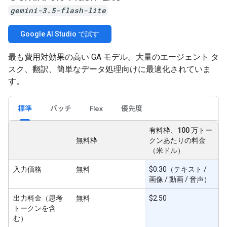
gemini-3.5-flash-lite
Google AI Studio で試す
最も費用対効果の高い GA モデル。大量のエージェント タ
スク、翻訳、簡単なデータ処理向けに最適化されていま
す。
標準
バッチ
Flex
優先度
有料枠、100 万トー
無料枠
クンあたりの料金
（米ドル）
入力価格
無料
$0.30（テキスト /
画像 / 動画 / 音声）
出力料金（思考
無料
$2.50
トークンを含
む）