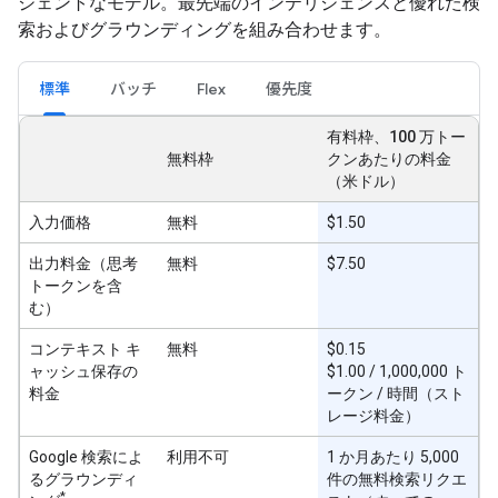
ジェントなモデル。最先端のインテリジェンスと優れた検
索およびグラウンディングを組み合わせます。
標準
バッチ
Flex
優先度
有料枠、100 万トー
無料枠
クンあたりの料金
（米ドル）
入力価格
無料
$1.50
出力料金（思考
無料
$7.50
トークンを含
む）
コンテキスト キ
無料
$0.15
ャッシュ保存の
$1.00 / 1,000,000 ト
料金
ークン / 時間（スト
レージ料金）
Google 検索によ
利用不可
1 か月あたり 5,000
るグラウンディ
件の無料検索リクエ
*