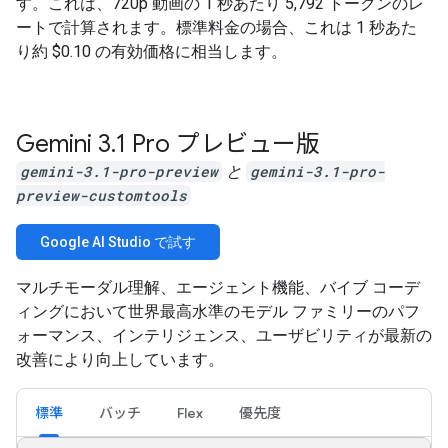
す。これは、720p 動画の 1 秒あたり 5,792 トークンのレ
ートで計算されます。標準料金の場合、これは 1 秒あた
り約 $0.10 の有効価格に相当します。
Gemini 3
.
1 Pro プレビュー版
gemini-3.1-pro-preview
と
gemini-3.1-pro-
preview-customtools
Google AI Studio で試す
マルチモーダル理解、エージェント機能、バイブ コーデ
ィングにおいて世界最高水準のモデル ファミリーのパフ
ォーマンス、インテリジェンス、ユーザビリティが最新の
改善により向上しています。
標準
バッチ
Flex
優先度