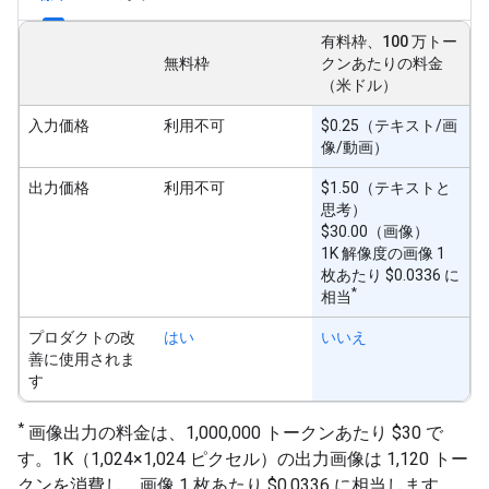
有料枠、100 万トー
無料枠
クンあたりの料金
（米ドル）
入力価格
利用不可
$0.25（テキスト/画
像/動画）
出力価格
利用不可
$1.50（テキストと
思考）
$30.00（画像）
1K 解像度の画像 1
枚あたり $0.0336 に
*
相当
プロダクトの改
はい
いいえ
善に使用されま
す
*
画像出力の料金は、1,000,000 トークンあたり $30 で
す。1K（1,024×1,024 ピクセル）の出力画像は 1,120 トー
クンを消費し、画像 1 枚あたり $0.0336 に相当します。